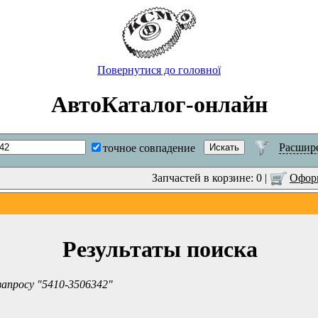
Повернутися до головної
АвтоКаталог-онлайн
Расшир
точное совпадение
Запчастей в корзине: 0 |
Оформ
Результаты поиска
запросу "5410-3506342"