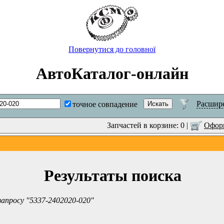
Повернутися до головної
АвтоКаталог-онлайн
Расшир
точное совпадение
Запчастей в корзине: 0 |
Оформ
Результаты поиска
запросу "5337-2402020-020"