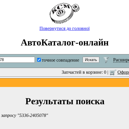
Повернутися до головної
АвтоКаталог-онлайн
Расшир
точное совпадение
Запчастей в корзине: 0 |
Оформ
Результаты поиска
 запросу "5336-2405078"