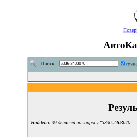
Повер
АвтоКа
Поиск:
точн
Резул
Найдено: 39 деталей по запросу "5336-2403070"