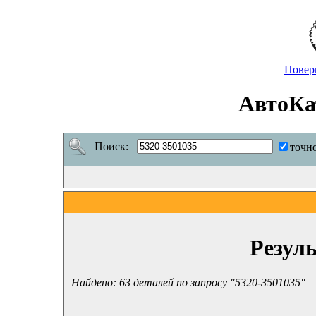
Повер
АвтоКа
Поиск:
точн
Резул
Найдено: 63 деталей по запросу "5320-3501035"