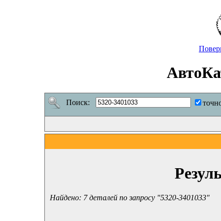
Повер
АвтоКа
Поиск:
точн
Резул
Найдено: 7 деталей по запросу "5320-3401033"