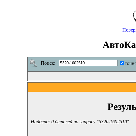
Повер
АвтоКа
Поиск:
точн
Резул
Найдено: 0 деталей по запросу "5320-1602510"