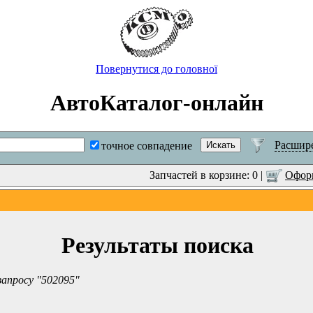
Повернутися до головної
АвтоКаталог-онлайн
Расшир
точное совпадение
Запчастей в корзине: 0 |
Оформ
Результаты поиска
запросу "502095"