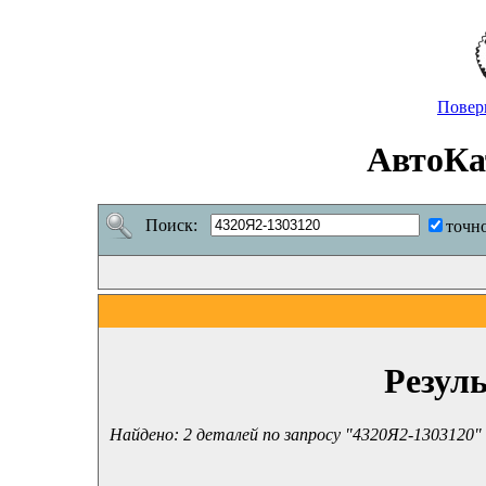
Повер
АвтоКа
Поиск:
точн
Резул
Найдено: 2 деталей по запросу "4320Я2-1303120"