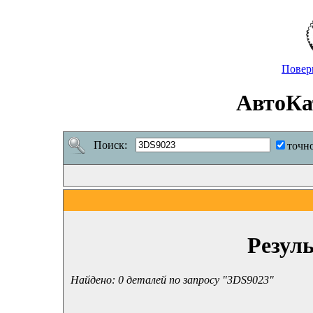
Повер
АвтоКа
Поиск:
точн
Резул
Найдено: 0 деталей по запросу "3DS9023"