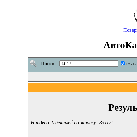
Повер
АвтоКа
Поиск:
точн
Резул
Найдено: 0 деталей по запросу "33117"