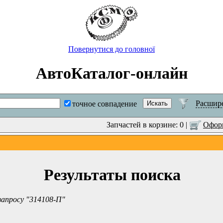
Повернутися до головної
АвтоКаталог-онлайн
Расшир
точное совпадение
Запчастей в корзине: 0 |
Оформ
Результаты поиска
запросу "314108-П"