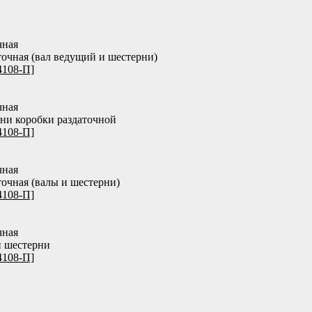
чная
точная (вал ведущий и шестерни)
4108-П]
чная
ни коробки раздаточной
4108-П]
чная
точная (валы и шестерни)
4108-П]
чная
и шестерни
4108-П]