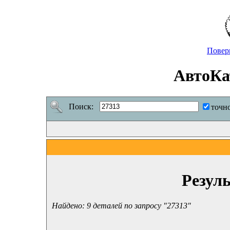
Повер
АвтоКа
Поиск:
точн
Резул
Найдено: 9 деталей по запросу "27313"