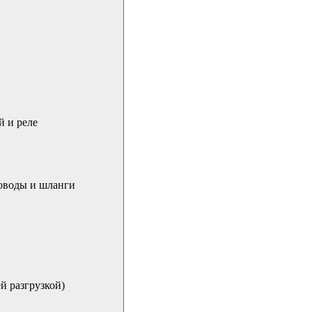
й и реле
роводы и шланги
й разгрузкой)