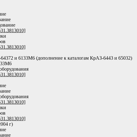
ние
вание
дование
531.3813010]
ики
ров
531.3813010]
4372 и 6133М6 (дополнение к каталогам КрАЗ-6443 и 65032)
133М6
оборудования
531.3813010]
ние
вание
оборудования
531.3813010]
ики
ров
531.3813010]
004 г)
ние
вание