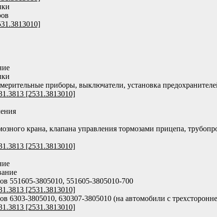
ики
ров
531.3813010]
ние
ики
мерительные приборы, выключатели, установка предохранителе
31.3813 [2531.3813010]
ения
мозного крана, клапана управления тормозами прицепа, трубоп
31.3813 [2531.3813010]
ние
вание
в 551605-3805010, 551605-3805010-700
31.3813 [2531.3813010]
в 6303-3805010, 630307-3805010 (на автомобили с трехсторонне
31.3813 [2531.3813010]