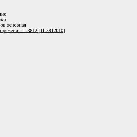
ние
ики
ов основная
апряжения 11.3812 [11-3812010]