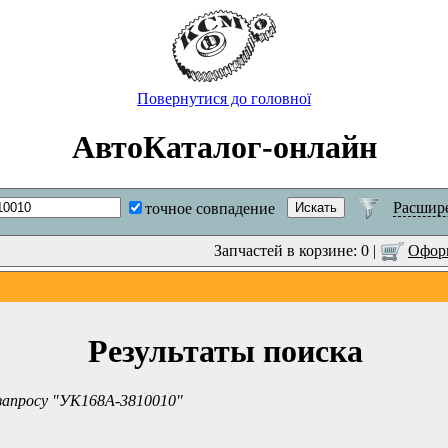
Повернутися до головної
АвтоКаталог-онлайн
Расшир
точное совпадение
Запчастей в корзине: 0 |
Оформ
Результаты поиска
 запросу "УК168А-3810010"