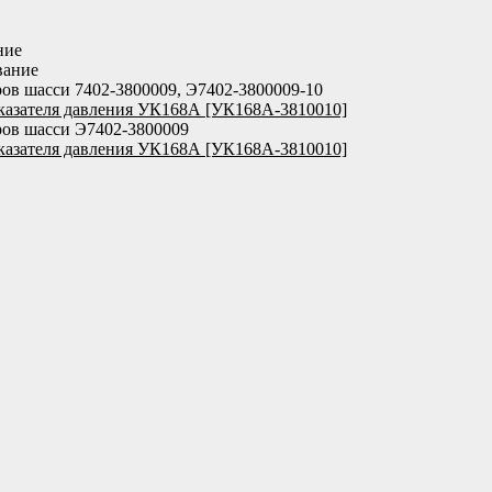
ние
вание
ов шасси 7402-3800009, Э7402-3800009-10
азателя давления УК168А [УК168А-3810010]
ов шасси Э7402-3800009
азателя давления УК168А [УК168А-3810010]