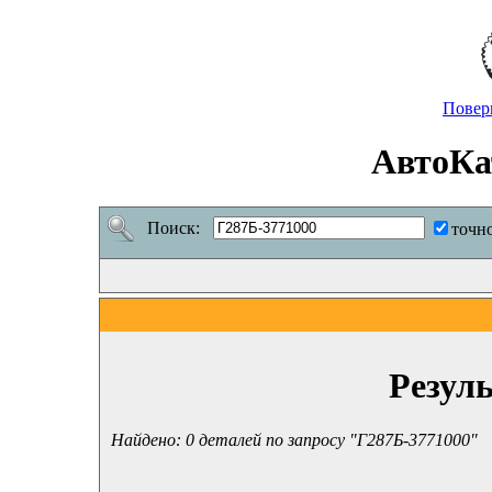
Повер
АвтоКа
Поиск:
точн
Резул
Найдено: 0 деталей по запросу "Г287Б-3771000"