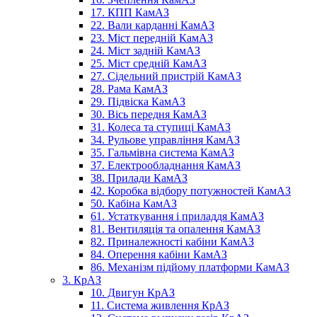
17. КПП КамАЗ
22. Вали карданні КамАЗ
23. Міст передній КамАЗ
24. Міст задній КамАЗ
25. Міст средній КамАЗ
27. Сідельний пристрій КамАЗ
28. Рама КамАЗ
29. Підвіска КамАЗ
30. Вісь передня КамАЗ
31. Колеса та ступиці КамАЗ
34. Рульове управління КамАЗ
35. Гальмівна система КамАЗ
37. Електрообладнання КамАЗ
38. Прилади КамАЗ
42. Коробка відбору потужностей КамАЗ
50. Кабіна КамАЗ
61. Устаткування і приладдя КамАЗ
81. Вентиляція та опалення КамАЗ
82. Приналежності кабіни КамАЗ
84. Оперення кабіни КамАЗ
86. Механізм підйому платформи КамАЗ
3. КрАЗ
10. Двигун КрАЗ
11. Система живлення КрАЗ