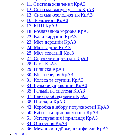
11. Система живлення КрАЗ
12. Система выпуску газів КрАЗ
13. Система охолодження КрАЗ
16. Зчеплення КрАЗ
17. КПП КрАЗ
18. Роздавальна коробка КрАЗ
22. Вали карданні КрАЗ
23. Міст передній КрАЗ
24. Міст задній КрАЗ
25. Міст середній КраЗ
27. Сідельний пристрій КрАЗ
28. Рама КрАЗ
29. Підвіска КрАЗ
30. Вісь передня КрАЗ
31. Колеса та ступиці КрАЗ
34. Рульове управління КрАЗ
35. Гальмівна система КрАЗ
37. Електрообладнання КрАЗ
38. Прилади КрАЗ
42. Коробка відбору потужностей КрАЗ
50. Кабіна та приналежності КрАЗ
61. Устаткування і приладдя КрАЗ
84. Оперення КрАЗ
86. Механізм підйому платформи КрАЗ
4. ГАЗ