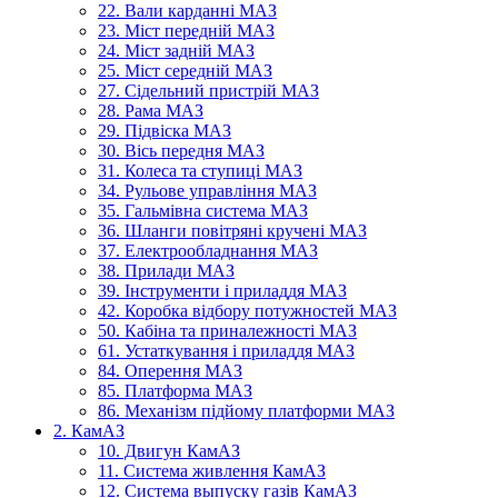
22. Вали карданні МАЗ
23. Міст передній МАЗ
24. Міст задній МАЗ
25. Міст середній МАЗ
27. Сідельний пристрій МАЗ
28. Рама МАЗ
29. Підвіска МАЗ
30. Вісь передня МАЗ
31. Колеса та ступиці МАЗ
34. Рульове управління МАЗ
35. Гальмівна система МАЗ
36. Шланги повітряні кручені МАЗ
37. Електрообладнання МАЗ
38. Прилади МАЗ
39. Інструменти і приладдя МАЗ
42. Коробка відбору потужностей МАЗ
50. Кабіна та приналежності МАЗ
61. Устаткування і приладдя МАЗ
84. Оперення МАЗ
85. Платформа МАЗ
86. Механізм підйому платформи МАЗ
2. КамАЗ
10. Двигун КамАЗ
11. Система живлення КамАЗ
12. Система выпуску газів КамАЗ