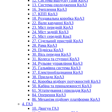
12. Система выпуску газів КрАЗ
13. Система охолодження КрАЗ
16. Зчеплення КрАЗ
17. КПП КрАЗ
18. Роздавальна коробка КрАЗ
22. Вали карданні КрАЗ
23. Міст передній КрАЗ
24. Міст задній КрАЗ
25. Міст середній КраЗ
27. Сідельний пристрій КрАЗ
28. Рама КрАЗ
29. Підвіска КрАЗ
30. Вісь передня КрАЗ
31. Колеса та ступиці КрАЗ
34. Рульове управління КрАЗ
35. Гальмівна система КрАЗ
37. Електрообладнання КрАЗ
38. Прилади КрАЗ
42. Коробка відбору потужностей КрАЗ
50. Кабіна та приналежності КрАЗ
61. Устаткування і приладдя КрАЗ
84. Оперення КрАЗ
86. Механізм підйому платформи КрАЗ
4. ГАЗ
10. Двигун ГАЗ