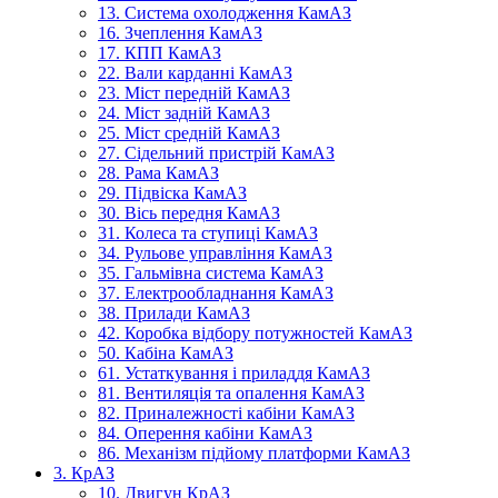
13. Система охолодження КамАЗ
16. Зчеплення КамАЗ
17. КПП КамАЗ
22. Вали карданні КамАЗ
23. Міст передній КамАЗ
24. Міст задній КамАЗ
25. Міст средній КамАЗ
27. Сідельний пристрій КамАЗ
28. Рама КамАЗ
29. Підвіска КамАЗ
30. Вісь передня КамАЗ
31. Колеса та ступиці КамАЗ
34. Рульове управління КамАЗ
35. Гальмівна система КамАЗ
37. Електрообладнання КамАЗ
38. Прилади КамАЗ
42. Коробка відбору потужностей КамАЗ
50. Кабіна КамАЗ
61. Устаткування і приладдя КамАЗ
81. Вентиляція та опалення КамАЗ
82. Приналежності кабіни КамАЗ
84. Оперення кабіни КамАЗ
86. Механізм підйому платформи КамАЗ
3. КрАЗ
10. Двигун КрАЗ