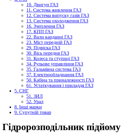
10. Двигун ГАЗ
11. Система живлення ГАЗ
12. Система випуску газів ГАЗ
13. Система охолодження ГАЗ
16. Зчеплення ГАЗ
17. КПП ГАЗ
22. Вали карданні ГАЗ
23. Міст передній ГАЗ
29. Підвіска ГАЗ
30. Вісь передня ГАЗ
31. Колеса та ступиці ГАЗ
34. Рульове управління ГАЗ
35. Гальмівна система ГАЗ
37. Електрообладнання ГАЗ
50. Кабіна та приналежності ГАЗ
61. Устаткування і приладдя ГАЗ
5. СНГ
51. ЗИЛ
52. Урал
8. Інші марки
9. Супутній товар
Гідророзподільник підйому