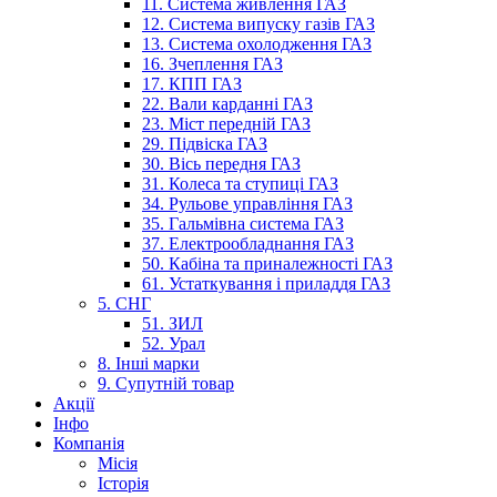
11. Система живлення ГАЗ
12. Система випуску газів ГАЗ
13. Система охолодження ГАЗ
16. Зчеплення ГАЗ
17. КПП ГАЗ
22. Вали карданні ГАЗ
23. Міст передній ГАЗ
29. Підвіска ГАЗ
30. Вісь передня ГАЗ
31. Колеса та ступиці ГАЗ
34. Рульове управління ГАЗ
35. Гальмівна система ГАЗ
37. Електрообладнання ГАЗ
50. Кабіна та приналежності ГАЗ
61. Устаткування і приладдя ГАЗ
5. СНГ
51. ЗИЛ
52. Урал
8. Інші марки
9. Супутній товар
Акції
Інфо
Компанія
Місія
Історія