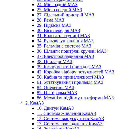
24. Міст задній МАЗ
25. Міст середній МАЗ
27. Сідельний пристрій МАЗ
28. Рама МАЗ
29. Підвіска МАЗ
30. Вісь передня МАЗ
31. Колеса та ступиці МАЗ
34. Рульове управління МАЗ
35. Гальмівна система МАЗ
36. Шланги повітряні кручені МАЗ
37. Електрообладнання МАЗ
38. Прилади МАЗ
39. Інструменти і приладдя МАЗ
42. Коробка відбору потужностей МАЗ
50. Кабіна та приналежності МАЗ
61. Устаткування і приладдя МАЗ
84. Оперення МАЗ
85. Платформа МАЗ
86. Механізм підйому платформи МАЗ
2. КамАЗ
10. Двигун КамАЗ
11. Система живлення КамАЗ
12. Система выпуску газів КамАЗ
13. Система охолодження КамАЗ
16. Зчеплення КамАЗ