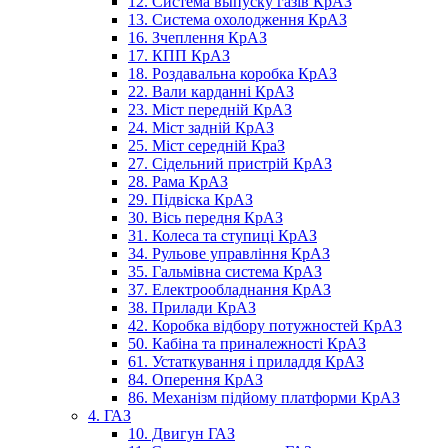
12. Система выпуску газів КрАЗ
13. Система охолодження КрАЗ
16. Зчеплення КрАЗ
17. КПП КрАЗ
18. Роздавальна коробка КрАЗ
22. Вали карданні КрАЗ
23. Міст передній КрАЗ
24. Міст задній КрАЗ
25. Міст середній КраЗ
27. Сідельний пристрій КрАЗ
28. Рама КрАЗ
29. Підвіска КрАЗ
30. Вісь передня КрАЗ
31. Колеса та ступиці КрАЗ
34. Рульове управління КрАЗ
35. Гальмівна система КрАЗ
37. Електрообладнання КрАЗ
38. Прилади КрАЗ
42. Коробка відбору потужностей КрАЗ
50. Кабіна та приналежності КрАЗ
61. Устаткування і приладдя КрАЗ
84. Оперення КрАЗ
86. Механізм підйому платформи КрАЗ
4. ГАЗ
10. Двигун ГАЗ