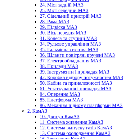
24. Міст задній МАЗ
25. Міст середній МАЗ
27. Сідельний пристрій МАЗ
28. Рама МАЗ
29. Підвіска МАЗ
30. Вісь передня МАЗ
31. Колеса та ступиці МАЗ
34. Рульове управління МАЗ
35. Гальмівна система МАЗ
36. Шланги повітряні кручені МАЗ
37. Електрообладнання МАЗ
38. Прилади МАЗ
39. Інструменти і приладдя МАЗ
42. Коробка відбору потужностей МАЗ
50. Кабіна та приналежності МАЗ
61. Устаткування і приладдя МАЗ
84. Оперення МАЗ
85. Платформа МАЗ
86. Механізм підйому платформи МАЗ
2. КамАЗ
10. Двигун КамАЗ
11. Система живлення КамАЗ
12. Система выпуску газів КамАЗ
13. Система охолодження КамАЗ
16. Зчеплення КамАЗ