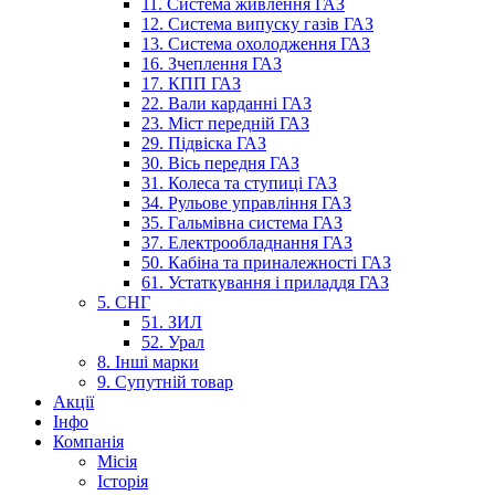
11. Система живлення ГАЗ
12. Система випуску газів ГАЗ
13. Система охолодження ГАЗ
16. Зчеплення ГАЗ
17. КПП ГАЗ
22. Вали карданні ГАЗ
23. Міст передній ГАЗ
29. Підвіска ГАЗ
30. Вісь передня ГАЗ
31. Колеса та ступиці ГАЗ
34. Рульове управління ГАЗ
35. Гальмівна система ГАЗ
37. Електрообладнання ГАЗ
50. Кабіна та приналежності ГАЗ
61. Устаткування і приладдя ГАЗ
5. СНГ
51. ЗИЛ
52. Урал
8. Інші марки
9. Супутній товар
Акції
Інфо
Компанія
Місія
Історія