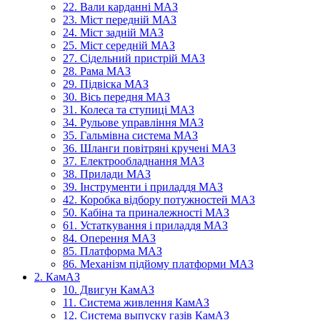
22. Вали карданні МАЗ
23. Міст передній МАЗ
24. Міст задній МАЗ
25. Міст середній МАЗ
27. Сідельний пристрій МАЗ
28. Рама МАЗ
29. Підвіска МАЗ
30. Вісь передня МАЗ
31. Колеса та ступиці МАЗ
34. Рульове управління МАЗ
35. Гальмівна система МАЗ
36. Шланги повітряні кручені МАЗ
37. Електрообладнання МАЗ
38. Прилади МАЗ
39. Інструменти і приладдя МАЗ
42. Коробка відбору потужностей МАЗ
50. Кабіна та приналежності МАЗ
61. Устаткування і приладдя МАЗ
84. Оперення МАЗ
85. Платформа МАЗ
86. Механізм підйому платформи МАЗ
2. КамАЗ
10. Двигун КамАЗ
11. Система живлення КамАЗ
12. Система выпуску газів КамАЗ