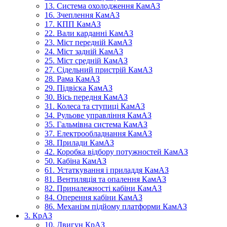
13. Система охолодження КамАЗ
16. Зчеплення КамАЗ
17. КПП КамАЗ
22. Вали карданні КамАЗ
23. Міст передній КамАЗ
24. Міст задній КамАЗ
25. Міст средній КамАЗ
27. Сідельний пристрій КамАЗ
28. Рама КамАЗ
29. Підвіска КамАЗ
30. Вісь передня КамАЗ
31. Колеса та ступиці КамАЗ
34. Рульове управління КамАЗ
35. Гальмівна система КамАЗ
37. Електрообладнання КамАЗ
38. Прилади КамАЗ
42. Коробка відбору потужностей КамАЗ
50. Кабіна КамАЗ
61. Устаткування і приладдя КамАЗ
81. Вентиляція та опалення КамАЗ
82. Приналежності кабіни КамАЗ
84. Оперення кабіни КамАЗ
86. Механізм підйому платформи КамАЗ
3. КрАЗ
10. Двигун КрАЗ