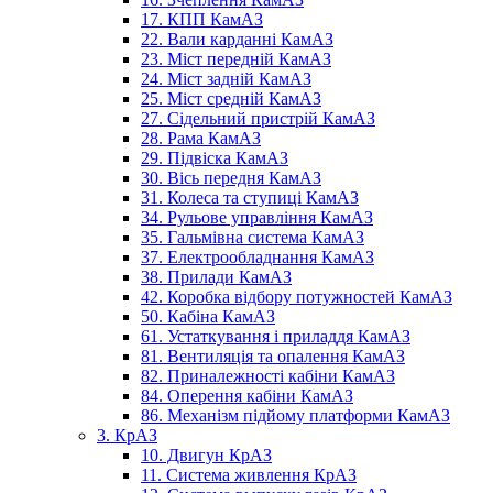
17. КПП КамАЗ
22. Вали карданні КамАЗ
23. Міст передній КамАЗ
24. Міст задній КамАЗ
25. Міст средній КамАЗ
27. Сідельний пристрій КамАЗ
28. Рама КамАЗ
29. Підвіска КамАЗ
30. Вісь передня КамАЗ
31. Колеса та ступиці КамАЗ
34. Рульове управління КамАЗ
35. Гальмівна система КамАЗ
37. Електрообладнання КамАЗ
38. Прилади КамАЗ
42. Коробка відбору потужностей КамАЗ
50. Кабіна КамАЗ
61. Устаткування і приладдя КамАЗ
81. Вентиляція та опалення КамАЗ
82. Приналежності кабіни КамАЗ
84. Оперення кабіни КамАЗ
86. Механізм підйому платформи КамАЗ
3. КрАЗ
10. Двигун КрАЗ
11. Система живлення КрАЗ