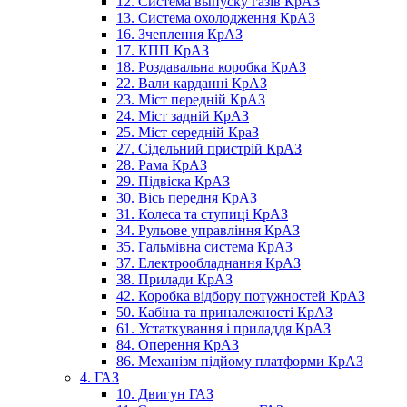
12. Система выпуску газів КрАЗ
13. Система охолодження КрАЗ
16. Зчеплення КрАЗ
17. КПП КрАЗ
18. Роздавальна коробка КрАЗ
22. Вали карданні КрАЗ
23. Міст передній КрАЗ
24. Міст задній КрАЗ
25. Міст середній КраЗ
27. Сідельний пристрій КрАЗ
28. Рама КрАЗ
29. Підвіска КрАЗ
30. Вісь передня КрАЗ
31. Колеса та ступиці КрАЗ
34. Рульове управління КрАЗ
35. Гальмівна система КрАЗ
37. Електрообладнання КрАЗ
38. Прилади КрАЗ
42. Коробка відбору потужностей КрАЗ
50. Кабіна та приналежності КрАЗ
61. Устаткування і приладдя КрАЗ
84. Оперення КрАЗ
86. Механізм підйому платформи КрАЗ
4. ГАЗ
10. Двигун ГАЗ