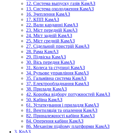
12. Система выпуску газів КамАЗ
13. Система охолодження КамАЗ
16. Зчеплення КамАЗ
17. КПП КамАЗ
22. Вали карданні КамАЗ
23. Міст передній КамАЗ
24. Міст задній КамАЗ
25. Міст средній КамАЗ
27. Сідельний пристрій КамАЗ
28. Рама КамАЗ
29. Підвіска КамАЗ
30. Вісь передня КамАЗ
31. Колеса та ступиці КамАЗ
34. Рульове управління КамАЗ
35. Гальмівна система КамАЗ
37. Електрообладнання КамАЗ
38. Прилади КамАЗ
42. Коробка відбору потужностей КамАЗ
50. Кабіна КамАЗ
61. Устаткування і приладдя КамАЗ
81. Вентиляція та опалення КамАЗ
82. Приналежності кабіни КамАЗ
84. Оперення кабіни КамАЗ
86. Механізм підйому платформи КамАЗ
3. КрАЗ