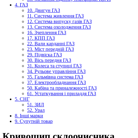
4. ГАЗ
10. Двигун ГАЗ
11. Система живлення ГАЗ
12. Система випуску газів ГАЗ
13. Система охолодження ГАЗ
16. Зчеплення ГАЗ
17. КПП ГАЗ
22. Вали карданні ГАЗ
23. Міст передній ГАЗ
29. Підвіска ГАЗ
30. Вісь передня ГАЗ
31. Колеса та ступиці ГАЗ
34. Рульове управління ГАЗ
35. Гальмівна система ГАЗ
37. Електрообладнання ГАЗ
50. Кабіна та приналежності ГАЗ
61. Устаткування і приладдя ГАЗ
5. СНГ
51. ЗИЛ
52. Урал
8. Інші марки
9. Супутній товар
Кривошип склоочисника