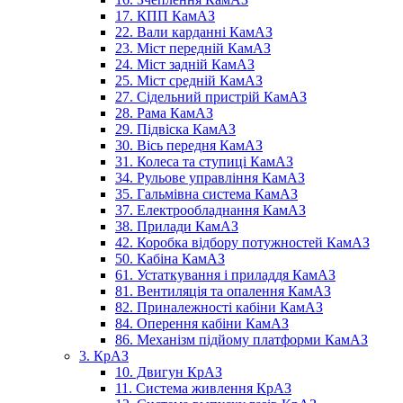
17. КПП КамАЗ
22. Вали карданні КамАЗ
23. Міст передній КамАЗ
24. Міст задній КамАЗ
25. Міст средній КамАЗ
27. Сідельний пристрій КамАЗ
28. Рама КамАЗ
29. Підвіска КамАЗ
30. Вісь передня КамАЗ
31. Колеса та ступиці КамАЗ
34. Рульове управління КамАЗ
35. Гальмівна система КамАЗ
37. Електрообладнання КамАЗ
38. Прилади КамАЗ
42. Коробка відбору потужностей КамАЗ
50. Кабіна КамАЗ
61. Устаткування і приладдя КамАЗ
81. Вентиляція та опалення КамАЗ
82. Приналежності кабіни КамАЗ
84. Оперення кабіни КамАЗ
86. Механізм підйому платформи КамАЗ
3. КрАЗ
10. Двигун КрАЗ
11. Система живлення КрАЗ