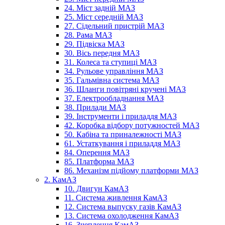
24. Міст задній МАЗ
25. Міст середній МАЗ
27. Сідельний пристрій МАЗ
28. Рама МАЗ
29. Підвіска МАЗ
30. Вісь передня МАЗ
31. Колеса та ступиці МАЗ
34. Рульове управління МАЗ
35. Гальмівна система МАЗ
36. Шланги повітряні кручені МАЗ
37. Електрообладнання МАЗ
38. Прилади МАЗ
39. Інструменти і приладдя МАЗ
42. Коробка відбору потужностей МАЗ
50. Кабіна та приналежності МАЗ
61. Устаткування і приладдя МАЗ
84. Оперення МАЗ
85. Платформа МАЗ
86. Механізм підйому платформи МАЗ
2. КамАЗ
10. Двигун КамАЗ
11. Система живлення КамАЗ
12. Система выпуску газів КамАЗ
13. Система охолодження КамАЗ
16. Зчеплення КамАЗ