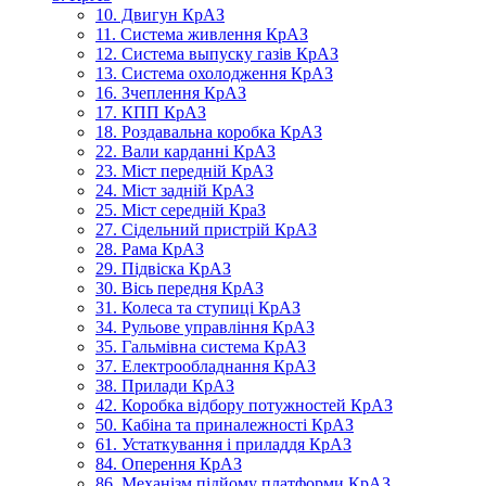
10. Двигун КрАЗ
11. Система живлення КрАЗ
12. Система выпуску газів КрАЗ
13. Система охолодження КрАЗ
16. Зчеплення КрАЗ
17. КПП КрАЗ
18. Роздавальна коробка КрАЗ
22. Вали карданні КрАЗ
23. Міст передній КрАЗ
24. Міст задній КрАЗ
25. Міст середній КраЗ
27. Сідельний пристрій КрАЗ
28. Рама КрАЗ
29. Підвіска КрАЗ
30. Вісь передня КрАЗ
31. Колеса та ступиці КрАЗ
34. Рульове управління КрАЗ
35. Гальмівна система КрАЗ
37. Електрообладнання КрАЗ
38. Прилади КрАЗ
42. Коробка відбору потужностей КрАЗ
50. Кабіна та приналежності КрАЗ
61. Устаткування і приладдя КрАЗ
84. Оперення КрАЗ
86. Механізм підйому платформи КрАЗ