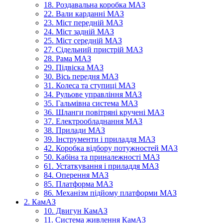
18. Роздавальна коробка МАЗ
22. Вали карданні МАЗ
23. Міст передній МАЗ
24. Міст задній МАЗ
25. Міст середній МАЗ
27. Сідельний пристрій МАЗ
28. Рама МАЗ
29. Підвіска МАЗ
30. Вісь передня МАЗ
31. Колеса та ступиці МАЗ
34. Рульове управління МАЗ
35. Гальмівна система МАЗ
36. Шланги повітряні кручені МАЗ
37. Електрообладнання МАЗ
38. Прилади МАЗ
39. Інструменти і приладдя МАЗ
42. Коробка відбору потужностей МАЗ
50. Кабіна та приналежності МАЗ
61. Устаткування і приладдя МАЗ
84. Оперення МАЗ
85. Платформа МАЗ
86. Механізм підйому платформи МАЗ
2. КамАЗ
10. Двигун КамАЗ
11. Система живлення КамАЗ