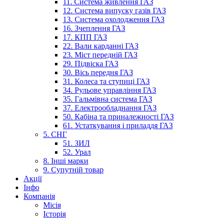
11. Система живлення ГАЗ
12. Система випуску газів ГАЗ
13. Система охолодження ГАЗ
16. Зчеплення ГАЗ
17. КПП ГАЗ
22. Вали карданні ГАЗ
23. Міст передній ГАЗ
29. Підвіска ГАЗ
30. Вісь передня ГАЗ
31. Колеса та ступиці ГАЗ
34. Рульове управління ГАЗ
35. Гальмівна система ГАЗ
37. Електрообладнання ГАЗ
50. Кабіна та приналежності ГАЗ
61. Устаткування і приладдя ГАЗ
5. СНГ
51. ЗИЛ
52. Урал
8. Інші марки
9. Супутній товар
Акції
Інфо
Компанія
Місія
Історія