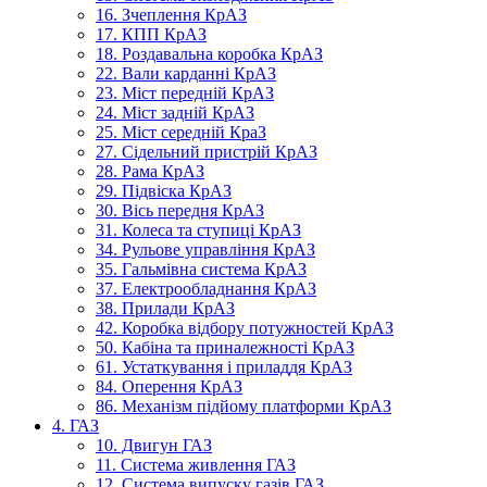
16. Зчеплення КрАЗ
17. КПП КрАЗ
18. Роздавальна коробка КрАЗ
22. Вали карданні КрАЗ
23. Міст передній КрАЗ
24. Міст задній КрАЗ
25. Міст середній КраЗ
27. Сідельний пристрій КрАЗ
28. Рама КрАЗ
29. Підвіска КрАЗ
30. Вісь передня КрАЗ
31. Колеса та ступиці КрАЗ
34. Рульове управління КрАЗ
35. Гальмівна система КрАЗ
37. Електрообладнання КрАЗ
38. Прилади КрАЗ
42. Коробка відбору потужностей КрАЗ
50. Кабіна та приналежності КрАЗ
61. Устаткування і приладдя КрАЗ
84. Оперення КрАЗ
86. Механізм підйому платформи КрАЗ
4. ГАЗ
10. Двигун ГАЗ
11. Система живлення ГАЗ
12. Система випуску газів ГАЗ