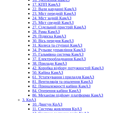
17. КПП КамАЗ
22. Вали карданні КамАЗ
23. Міст передній КамАЗ
24. Міст задній КамАЗ
25. Міст средній КамАЗ
27. Сідельний пристрій КамАЗ
28. Рама КамАЗ
29. Підвіска КамАЗ
30. Вісь передня КамАЗ
31. Колеса та ступиці КамАЗ
34. Рульове управління КамАЗ
35. Гальмівна система КамАЗ
37. Електрообладнання КамАЗ
38. Прилади КамАЗ
42. Коробка відбору потужностей КамАЗ
50. Кабіна КамАЗ
61. Устаткування і приладдя КамАЗ
81. Вентиляція та опалення КамАЗ
82. Приналежності кабіни КамАЗ
84. Оперення кабіни КамАЗ
86. Механізм підйому платформи КамАЗ
3. КрАЗ
10. Двигун КрАЗ
11. Система живлення КрАЗ