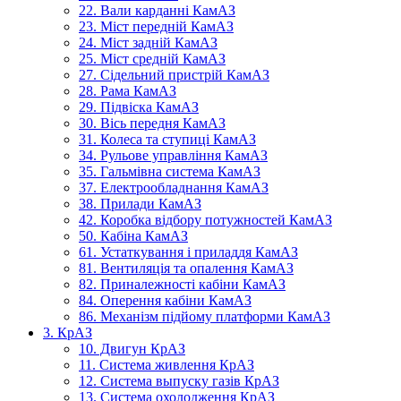
22. Вали карданні КамАЗ
23. Міст передній КамАЗ
24. Міст задній КамАЗ
25. Міст средній КамАЗ
27. Сідельний пристрій КамАЗ
28. Рама КамАЗ
29. Підвіска КамАЗ
30. Вісь передня КамАЗ
31. Колеса та ступиці КамАЗ
34. Рульове управління КамАЗ
35. Гальмівна система КамАЗ
37. Електрообладнання КамАЗ
38. Прилади КамАЗ
42. Коробка відбору потужностей КамАЗ
50. Кабіна КамАЗ
61. Устаткування і приладдя КамАЗ
81. Вентиляція та опалення КамАЗ
82. Приналежності кабіни КамАЗ
84. Оперення кабіни КамАЗ
86. Механізм підйому платформи КамАЗ
3. КрАЗ
10. Двигун КрАЗ
11. Система живлення КрАЗ
12. Система выпуску газів КрАЗ
13. Система охолодження КрАЗ