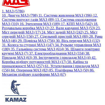
1. МАЗ (5786)
10. Двигун МАЗ (798)
11. Система живлення МАЗ (396)
12.
Система випуску газів МАЗ (89)
13. Система охолодження
МАЗ (310)
16. Зчеплення МАЗ (189)
17. КПП МАЗ (542)
18.
Роздавальна коробка МАЗ (2)
22. Вали карданні МАЗ (53)
23.
Міст передній МАЗ (17)
24. Міст задній МАЗ (242)
25. Міст
середній МАЗ (156)
27. Сідельний пристрій МАЗ (80)
28. Рама
МАЗ (46)
29. Підвіска МАЗ (756)
30. Вісь передня МАЗ (132)
31. Колеса та ступиці МАЗ (147)
34. Рульове управління МАЗ
(180)
35. Гальмівна система МАЗ (614)
36. Шланги повітряні
кручені МАЗ (7)
37. Електрообладнання МАЗ (334)
38.
Прилади МАЗ (63)
39. Інструменти і приладдя МАЗ (4)
42.
Коробка відбору потужностей МАЗ (17)
50. Кабіна та
приналежності МАЗ (257)
61. Устаткування і приладдя МАЗ
(156)
84. Оперення МАЗ (82)
85. Платформа МАЗ (50)
86.
Механізм підйому платформи МАЗ (67)