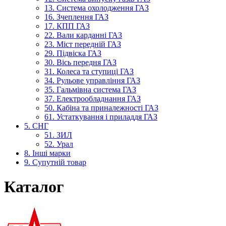
13. Система охолодження ГАЗ
16. Зчеплення ГАЗ
17. КПП ГАЗ
22. Вали карданні ГАЗ
23. Міст передній ГАЗ
29. Підвіска ГАЗ
30. Вісь передня ГАЗ
31. Колеса та ступиці ГАЗ
34. Рульове управління ГАЗ
35. Гальмівна система ГАЗ
37. Електрообладнання ГАЗ
50. Кабіна та приналежності ГАЗ
61. Устаткування і приладдя ГАЗ
5. СНГ
51. ЗИЛ
52. Урал
8. Інші марки
9. Супутній товар
Каталог