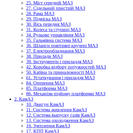
25. Міст середній МАЗ
27. Сідельний пристрій МАЗ
28. Рама МАЗ
29. Підвіска МАЗ
30. Вісь передня МАЗ
31. Колеса та ступиці МАЗ
34. Рульове управління МАЗ
35. Гальмівна система МАЗ
36. Шланги повітряні кручені МАЗ
37. Електрообладнання МАЗ
38. Прилади МАЗ
39. Інструменти і приладдя МАЗ
42. Коробка відбору потужностей МАЗ
50. Кабіна та приналежності МАЗ
61. Устаткування і приладдя МАЗ
84. Оперення МАЗ
85. Платформа МАЗ
86. Механізм підйому платформи МАЗ
2. КамАЗ
10. Двигун КамАЗ
11. Система живлення КамАЗ
12. Система выпуску газів КамАЗ
13. Система охолодження КамАЗ
16. Зчеплення КамАЗ
17. КПП КамАЗ