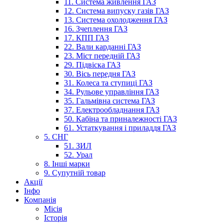
11. Система живлення ГАЗ
12. Система випуску газів ГАЗ
13. Система охолодження ГАЗ
16. Зчеплення ГАЗ
17. КПП ГАЗ
22. Вали карданні ГАЗ
23. Міст передній ГАЗ
29. Підвіска ГАЗ
30. Вісь передня ГАЗ
31. Колеса та ступиці ГАЗ
34. Рульове управління ГАЗ
35. Гальмівна система ГАЗ
37. Електрообладнання ГАЗ
50. Кабіна та приналежності ГАЗ
61. Устаткування і приладдя ГАЗ
5. СНГ
51. ЗИЛ
52. Урал
8. Інші марки
9. Супутній товар
Акції
Інфо
Компанія
Місія
Історія