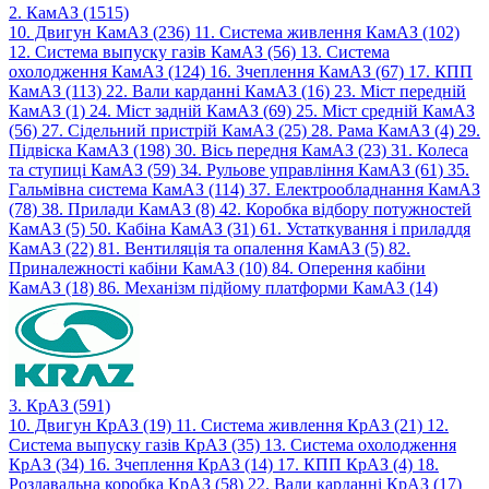
2. КамАЗ (1515)
10. Двигун КамАЗ (236)
11. Система живлення КамАЗ (102)
12. Система выпуску газів КамАЗ (56)
13. Система
охолодження КамАЗ (124)
16. Зчеплення КамАЗ (67)
17. КПП
КамАЗ (113)
22. Вали карданні КамАЗ (16)
23. Міст передній
КамАЗ (1)
24. Міст задній КамАЗ (69)
25. Міст средній КамАЗ
(56)
27. Сідельний пристрій КамАЗ (25)
28. Рама КамАЗ (4)
29.
Підвіска КамАЗ (198)
30. Вісь передня КамАЗ (23)
31. Колеса
та ступиці КамАЗ (59)
34. Рульове управління КамАЗ (61)
35.
Гальмівна система КамАЗ (114)
37. Електрообладнання КамАЗ
(78)
38. Прилади КамАЗ (8)
42. Коробка відбору потужностей
КамАЗ (5)
50. Кабіна КамАЗ (31)
61. Устаткування і приладдя
КамАЗ (22)
81. Вентиляція та опалення КамАЗ (5)
82.
Приналежності кабіни КамАЗ (10)
84. Оперення кабіни
КамАЗ (18)
86. Механізм підйому платформи КамАЗ (14)
3. КрАЗ (591)
10. Двигун КрАЗ (19)
11. Система живлення КрАЗ (21)
12.
Система выпуску газів КрАЗ (35)
13. Система охолодження
КрАЗ (34)
16. Зчеплення КрАЗ (14)
17. КПП КрАЗ (4)
18.
Роздавальна коробка КрАЗ (58)
22. Вали карданні КрАЗ (17)