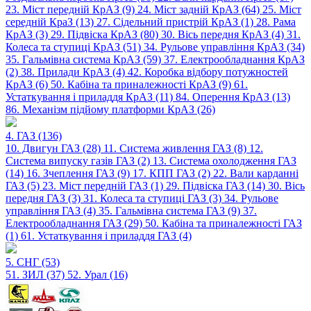
23. Міст передній КрАЗ (9)
24. Міст задній КрАЗ (64)
25. Міст
середній КраЗ (13)
27. Сідельний пристрій КрАЗ (1)
28. Рама
КрАЗ (3)
29. Підвіска КрАЗ (80)
30. Вісь передня КрАЗ (4)
31.
Колеса та ступиці КрАЗ (51)
34. Рульове управління КрАЗ (34)
35. Гальмівна система КрАЗ (59)
37. Електрообладнання КрАЗ
(2)
38. Прилади КрАЗ (4)
42. Коробка відбору потужностей
КрАЗ (6)
50. Кабіна та приналежності КрАЗ (9)
61.
Устаткування і приладдя КрАЗ (11)
84. Оперення КрАЗ (13)
86. Механізм підйому платформи КрАЗ (26)
4. ГАЗ (136)
10. Двигун ГАЗ (28)
11. Система живлення ГАЗ (8)
12.
Система випуску газів ГАЗ (2)
13. Система охолодження ГАЗ
(14)
16. Зчеплення ГАЗ (9)
17. КПП ГАЗ (2)
22. Вали карданні
ГАЗ (5)
23. Міст передній ГАЗ (1)
29. Підвіска ГАЗ (14)
30. Вісь
передня ГАЗ (3)
31. Колеса та ступиці ГАЗ (3)
34. Рульове
управління ГАЗ (4)
35. Гальмівна система ГАЗ (9)
37.
Електрообладнання ГАЗ (29)
50. Кабіна та приналежності ГАЗ
(1)
61. Устаткування і приладдя ГАЗ (4)
5. СНГ (53)
51. ЗИЛ (37)
52. Урал (16)