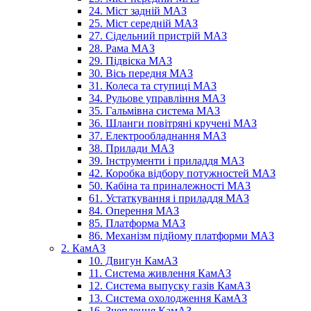
24. Міст задній МАЗ
25. Міст середній МАЗ
27. Сідельний пристрій МАЗ
28. Рама МАЗ
29. Підвіска МАЗ
30. Вісь передня МАЗ
31. Колеса та ступиці МАЗ
34. Рульове управління МАЗ
35. Гальмівна система МАЗ
36. Шланги повітряні кручені МАЗ
37. Електрообладнання МАЗ
38. Прилади МАЗ
39. Інструменти і приладдя МАЗ
42. Коробка відбору потужностей МАЗ
50. Кабіна та приналежності МАЗ
61. Устаткування і приладдя МАЗ
84. Оперення МАЗ
85. Платформа МАЗ
86. Механізм підйому платформи МАЗ
2. КамАЗ
10. Двигун КамАЗ
11. Система живлення КамАЗ
12. Система выпуску газів КамАЗ
13. Система охолодження КамАЗ
16. Зчеплення КамАЗ