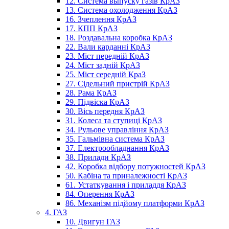
12. Система выпуску газів КрАЗ
13. Система охолодження КрАЗ
16. Зчеплення КрАЗ
17. КПП КрАЗ
18. Роздавальна коробка КрАЗ
22. Вали карданні КрАЗ
23. Міст передній КрАЗ
24. Міст задній КрАЗ
25. Міст середній КраЗ
27. Сідельний пристрій КрАЗ
28. Рама КрАЗ
29. Підвіска КрАЗ
30. Вісь передня КрАЗ
31. Колеса та ступиці КрАЗ
34. Рульове управління КрАЗ
35. Гальмівна система КрАЗ
37. Електрообладнання КрАЗ
38. Прилади КрАЗ
42. Коробка відбору потужностей КрАЗ
50. Кабіна та приналежності КрАЗ
61. Устаткування і приладдя КрАЗ
84. Оперення КрАЗ
86. Механізм підйому платформи КрАЗ
4. ГАЗ
10. Двигун ГАЗ