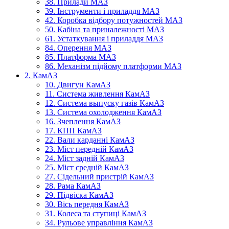
38. Прилади МАЗ
39. Інструменти і приладдя МАЗ
42. Коробка відбору потужностей МАЗ
50. Кабіна та приналежності МАЗ
61. Устаткування і приладдя МАЗ
84. Оперення МАЗ
85. Платформа МАЗ
86. Механізм підйому платформи МАЗ
2. КамАЗ
10. Двигун КамАЗ
11. Система живлення КамАЗ
12. Система выпуску газів КамАЗ
13. Система охолодження КамАЗ
16. Зчеплення КамАЗ
17. КПП КамАЗ
22. Вали карданні КамАЗ
23. Міст передній КамАЗ
24. Міст задній КамАЗ
25. Міст средній КамАЗ
27. Сідельний пристрій КамАЗ
28. Рама КамАЗ
29. Підвіска КамАЗ
30. Вісь передня КамАЗ
31. Колеса та ступиці КамАЗ
34. Рульове управління КамАЗ