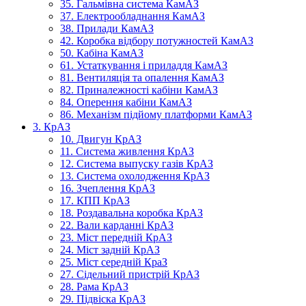
35. Гальмівна система КамАЗ
37. Електрообладнання КамАЗ
38. Прилади КамАЗ
42. Коробка відбору потужностей КамАЗ
50. Кабіна КамАЗ
61. Устаткування і приладдя КамАЗ
81. Вентиляція та опалення КамАЗ
82. Приналежності кабіни КамАЗ
84. Оперення кабіни КамАЗ
86. Механізм підйому платформи КамАЗ
3. КрАЗ
10. Двигун КрАЗ
11. Система живлення КрАЗ
12. Система выпуску газів КрАЗ
13. Система охолодження КрАЗ
16. Зчеплення КрАЗ
17. КПП КрАЗ
18. Роздавальна коробка КрАЗ
22. Вали карданні КрАЗ
23. Міст передній КрАЗ
24. Міст задній КрАЗ
25. Міст середній КраЗ
27. Сідельний пристрій КрАЗ
28. Рама КрАЗ
29. Підвіска КрАЗ