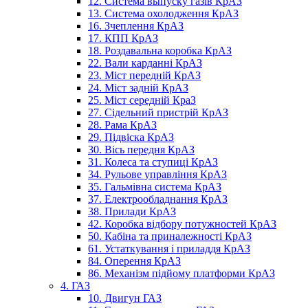
12. Система выпуску газів КрАЗ
13. Система охолодження КрАЗ
16. Зчеплення КрАЗ
17. КПП КрАЗ
18. Роздавальна коробка КрАЗ
22. Вали карданні КрАЗ
23. Міст передній КрАЗ
24. Міст задній КрАЗ
25. Міст середній КраЗ
27. Сідельний пристрій КрАЗ
28. Рама КрАЗ
29. Підвіска КрАЗ
30. Вісь передня КрАЗ
31. Колеса та ступиці КрАЗ
34. Рульове управління КрАЗ
35. Гальмівна система КрАЗ
37. Електрообладнання КрАЗ
38. Прилади КрАЗ
42. Коробка відбору потужностей КрАЗ
50. Кабіна та приналежності КрАЗ
61. Устаткування і приладдя КрАЗ
84. Оперення КрАЗ
86. Механізм підйому платформи КрАЗ
4. ГАЗ
10. Двигун ГАЗ