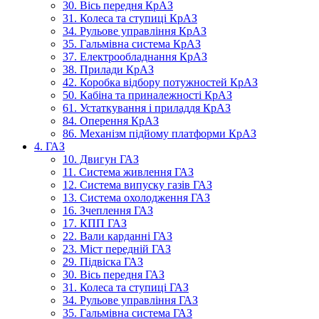
30. Вісь передня КрАЗ
31. Колеса та ступиці КрАЗ
34. Рульове управління КрАЗ
35. Гальмівна система КрАЗ
37. Електрообладнання КрАЗ
38. Прилади КрАЗ
42. Коробка відбору потужностей КрАЗ
50. Кабіна та приналежності КрАЗ
61. Устаткування і приладдя КрАЗ
84. Оперення КрАЗ
86. Механізм підйому платформи КрАЗ
4. ГАЗ
10. Двигун ГАЗ
11. Система живлення ГАЗ
12. Система випуску газів ГАЗ
13. Система охолодження ГАЗ
16. Зчеплення ГАЗ
17. КПП ГАЗ
22. Вали карданні ГАЗ
23. Міст передній ГАЗ
29. Підвіска ГАЗ
30. Вісь передня ГАЗ
31. Колеса та ступиці ГАЗ
34. Рульове управління ГАЗ
35. Гальмівна система ГАЗ