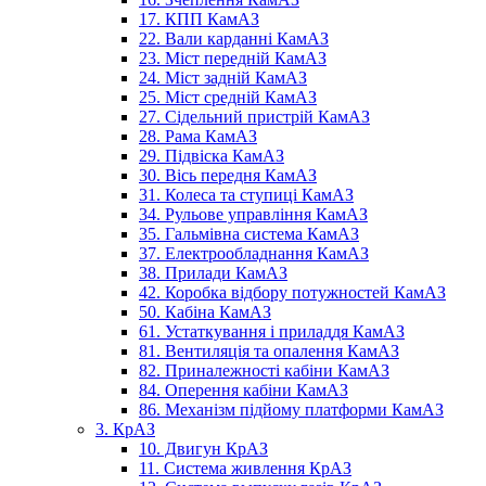
17. КПП КамАЗ
22. Вали карданні КамАЗ
23. Міст передній КамАЗ
24. Міст задній КамАЗ
25. Міст средній КамАЗ
27. Сідельний пристрій КамАЗ
28. Рама КамАЗ
29. Підвіска КамАЗ
30. Вісь передня КамАЗ
31. Колеса та ступиці КамАЗ
34. Рульове управління КамАЗ
35. Гальмівна система КамАЗ
37. Електрообладнання КамАЗ
38. Прилади КамАЗ
42. Коробка відбору потужностей КамАЗ
50. Кабіна КамАЗ
61. Устаткування і приладдя КамАЗ
81. Вентиляція та опалення КамАЗ
82. Приналежності кабіни КамАЗ
84. Оперення кабіни КамАЗ
86. Механізм підйому платформи КамАЗ
3. КрАЗ
10. Двигун КрАЗ
11. Система живлення КрАЗ