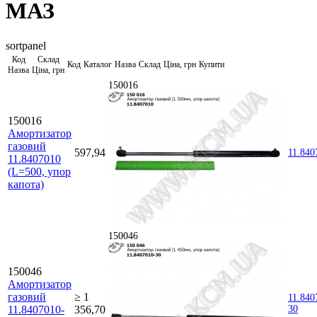
МАЗ
sortpanel
Код
Склад
Код
Каталог
Назва
Склад
Ціна, грн
Купити
Назва
Ціна, грн
150016
150016
Амортизатор
газовий
597,94
11.840
11.8407010
(L=500, упор
капота)
150046
150046
Амортизатор
газовий
≥ 1
11.840
11.8407010-
356,70
30