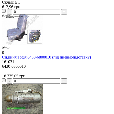
Склад: ≥ 1
612,96 грн
New
0
Сидіння водія 6430-6800010 (під пневмопідставку)
161031
6430-6800010
18 775,05 грн