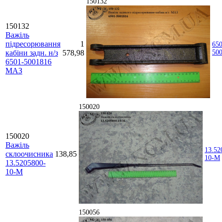
150132
150132
Важіль
підресорювання
1
650
кабіни задн. н/з
578,98
50
6501-5001816
МАЗ
150020
150020
Важіль
13.52
склоочисника
138,85
10-М
13.5205800-
10-М
150056