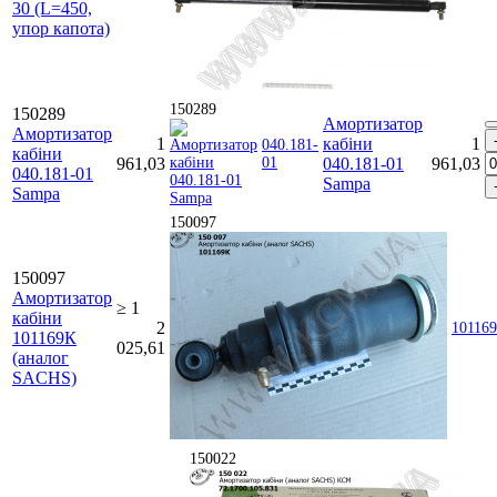
30 (L=450,
упор капота)
150289
150289
Амортизатор
Амортизатор
1
кабіни
1
040.181-
кабіни
961,03
01
040.181-01
961,03
040.181-01
Sampa
Sampa
150097
150097
Амортизатор
≥ 1
кабіни
2
10116
101169К
025,61
(аналог
SACHS)
150022