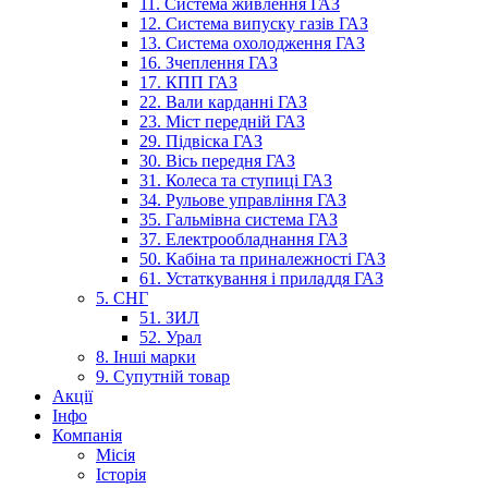
11. Система живлення ГАЗ
12. Система випуску газів ГАЗ
13. Система охолодження ГАЗ
16. Зчеплення ГАЗ
17. КПП ГАЗ
22. Вали карданні ГАЗ
23. Міст передній ГАЗ
29. Підвіска ГАЗ
30. Вісь передня ГАЗ
31. Колеса та ступиці ГАЗ
34. Рульове управління ГАЗ
35. Гальмівна система ГАЗ
37. Електрообладнання ГАЗ
50. Кабіна та приналежності ГАЗ
61. Устаткування і приладдя ГАЗ
5. СНГ
51. ЗИЛ
52. Урал
8. Інші марки
9. Супутній товар
Акції
Інфо
Компанія
Місія
Історія