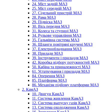
24. Міст задній МАЗ
25. Міст середній МАЗ
27. Сідельний пристрій МАЗ
28. Рама МАЗ
29. Підвіска МАЗ
30. Вісь передня МАЗ
31. Колеса та ступиці МАЗ
34. Рульове управління МАЗ
35. Гальмівна система МАЗ
36. Шланги повітряні кручені МАЗ
37. Електрообладнання МАЗ
38. Прилади МАЗ
39. Інструменти і приладдя МАЗ
42. Коробка відбору потужностей МАЗ
50. Кабіна та приналежності МАЗ
61. Устаткування і приладдя МАЗ
84. Оперення МАЗ
85. Платформа МАЗ
86. Механізм підйому платформи МАЗ
2. КамАЗ
10. Двигун КамАЗ
11. Система живлення КамАЗ
12. Система выпуску газів КамАЗ
13. Система охолодження КамАЗ
16. Зчеплення КамАЗ