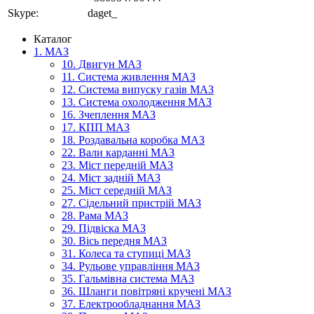
Skype:
daget_
Каталог
1. МАЗ
10. Двигун МАЗ
11. Система живлення МАЗ
12. Система випуску газів МАЗ
13. Система охолодження МАЗ
16. Зчеплення МАЗ
17. КПП МАЗ
18. Роздавальна коробка МАЗ
22. Вали карданні МАЗ
23. Міст передній МАЗ
24. Міст задній МАЗ
25. Міст середній МАЗ
27. Сідельний пристрій МАЗ
28. Рама МАЗ
29. Підвіска МАЗ
30. Вісь передня МАЗ
31. Колеса та ступиці МАЗ
34. Рульове управління МАЗ
35. Гальмівна система МАЗ
36. Шланги повітряні кручені МАЗ
37. Електрообладнання МАЗ