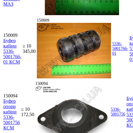
МАЗ
150009
150009
Б
Буфер
к
5336-
кабіни
≥ 10
5
5001766-
5336-
345,00
01
5
5001766-
0
01 КСМ
150094
150094
Бу
Буфер
оп
опори
≥ 10
ка
5336-
кабіни
172,50
5001756
53
5336-
50
5001756
К
КСМ