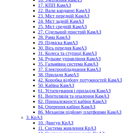
17. КПП КамАЗ
22. Вали карданні КамАЗ
23. Міст передній КамАЗ
24. Міст задній КамАЗ
25. Міст средній КамАЗ
27. Сідельний пристрій КамАЗ
28. Рама КамАЗ
29. Підвіска КамАЗ
30. Вісь передня КамАЗ
31. Колеса та ступиці КамАЗ
34. Рульове управління КамАЗ
35. Гальмівна система КамАЗ
37. Електрообладнання КамАЗ
38. Прилади КамАЗ
42. Коробка відбору потужностей КамАЗ
50. Кабіна КамАЗ
61. Устаткування і приладдя КамАЗ
81. Вентиляція та опалення КамАЗ
82. Приналежності кабіни КамАЗ
84. Оперення кабіни КамАЗ
86. Механізм підйому платформи КамАЗ
3. КрАЗ
10. Двигун КрАЗ
11. Система живлення КрАЗ