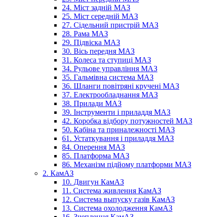
24. Міст задній МАЗ
25. Міст середній МАЗ
27. Сідельний пристрій МАЗ
28. Рама МАЗ
29. Підвіска МАЗ
30. Вісь передня МАЗ
31. Колеса та ступиці МАЗ
34. Рульове управління МАЗ
35. Гальмівна система МАЗ
36. Шланги повітряні кручені МАЗ
37. Електрообладнання МАЗ
38. Прилади МАЗ
39. Інструменти і приладдя МАЗ
42. Коробка відбору потужностей МАЗ
50. Кабіна та приналежності МАЗ
61. Устаткування і приладдя МАЗ
84. Оперення МАЗ
85. Платформа МАЗ
86. Механізм підйому платформи МАЗ
2. КамАЗ
10. Двигун КамАЗ
11. Система живлення КамАЗ
12. Система выпуску газів КамАЗ
13. Система охолодження КамАЗ
16. Зчеплення КамАЗ