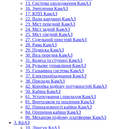
13. Система охолодження КамАЗ
16. Зчеплення КамАЗ
17. КПП КамАЗ
22. Вали карданні КамАЗ
23. Міст передній КамАЗ
24. Міст задній КамАЗ
25. Міст средній КамАЗ
27. Сідельний пристрій КамАЗ
28. Рама КамАЗ
29. Підвіска КамАЗ
30. Вісь передня КамАЗ
31. Колеса та ступиці КамАЗ
34. Рульове управління КамАЗ
35. Гальмівна система КамАЗ
37. Електрообладнання КамАЗ
38. Прилади КамАЗ
42. Коробка відбору потужностей КамАЗ
50. Кабіна КамАЗ
61. Устаткування і приладдя КамАЗ
81. Вентиляція та опалення КамАЗ
82. Приналежності кабіни КамАЗ
84. Оперення кабіни КамАЗ
86. Механізм підйому платформи КамАЗ
3. КрАЗ
10. Двигун КрАЗ