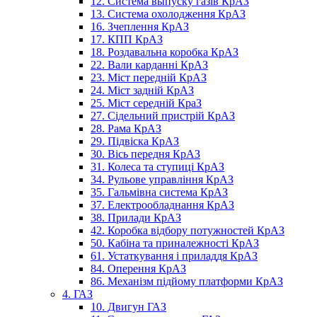
12. Система выпуску газів КрАЗ
13. Система охолодження КрАЗ
16. Зчеплення КрАЗ
17. КПП КрАЗ
18. Роздавальна коробка КрАЗ
22. Вали карданні КрАЗ
23. Міст передній КрАЗ
24. Міст задній КрАЗ
25. Міст середній КраЗ
27. Сідельний пристрій КрАЗ
28. Рама КрАЗ
29. Підвіска КрАЗ
30. Вісь передня КрАЗ
31. Колеса та ступиці КрАЗ
34. Рульове управління КрАЗ
35. Гальмівна система КрАЗ
37. Електрообладнання КрАЗ
38. Прилади КрАЗ
42. Коробка відбору потужностей КрАЗ
50. Кабіна та приналежності КрАЗ
61. Устаткування і приладдя КрАЗ
84. Оперення КрАЗ
86. Механізм підйому платформи КрАЗ
4. ГАЗ
10. Двигун ГАЗ