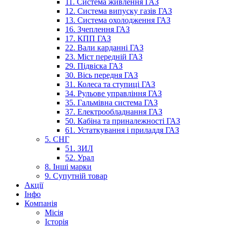
11. Система живлення ГАЗ
12. Система випуску газів ГАЗ
13. Система охолодження ГАЗ
16. Зчеплення ГАЗ
17. КПП ГАЗ
22. Вали карданні ГАЗ
23. Міст передній ГАЗ
29. Підвіска ГАЗ
30. Вісь передня ГАЗ
31. Колеса та ступиці ГАЗ
34. Рульове управління ГАЗ
35. Гальмівна система ГАЗ
37. Електрообладнання ГАЗ
50. Кабіна та приналежності ГАЗ
61. Устаткування і приладдя ГАЗ
5. СНГ
51. ЗИЛ
52. Урал
8. Інші марки
9. Супутній товар
Акції
Інфо
Компанія
Місія
Історія