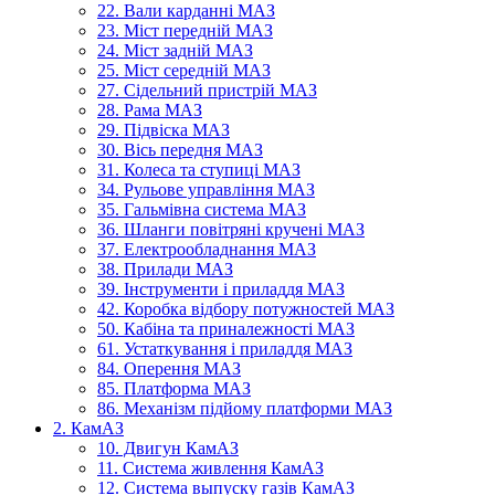
22. Вали карданні МАЗ
23. Міст передній МАЗ
24. Міст задній МАЗ
25. Міст середній МАЗ
27. Сідельний пристрій МАЗ
28. Рама МАЗ
29. Підвіска МАЗ
30. Вісь передня МАЗ
31. Колеса та ступиці МАЗ
34. Рульове управління МАЗ
35. Гальмівна система МАЗ
36. Шланги повітряні кручені МАЗ
37. Електрообладнання МАЗ
38. Прилади МАЗ
39. Інструменти і приладдя МАЗ
42. Коробка відбору потужностей МАЗ
50. Кабіна та приналежності МАЗ
61. Устаткування і приладдя МАЗ
84. Оперення МАЗ
85. Платформа МАЗ
86. Механізм підйому платформи МАЗ
2. КамАЗ
10. Двигун КамАЗ
11. Система живлення КамАЗ
12. Система выпуску газів КамАЗ