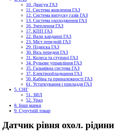
10. Двигун ГАЗ
11. Система живлення ГАЗ
12. Система випуску газів ГАЗ
13. Система охолодження ГАЗ
16. Зчеплення ГАЗ
17. КПП ГАЗ
22. Вали карданні ГАЗ
23. Міст передній ГАЗ
29. Підвіска ГАЗ
30. Вісь передня ГАЗ
31. Колеса та ступиці ГАЗ
34. Рульове управління ГАЗ
35. Гальмівна система ГАЗ
37. Електрообладнання ГАЗ
50. Кабіна та приналежності ГАЗ
61. Устаткування і приладдя ГАЗ
5. СНГ
51. ЗИЛ
52. Урал
8. Інші марки
9. Супутній товар
Датчик рівня охол. рідини