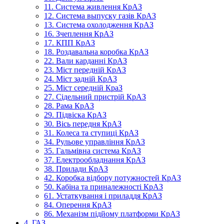
11. Система живлення КрАЗ
12. Система выпуску газів КрАЗ
13. Система охолодження КрАЗ
16. Зчеплення КрАЗ
17. КПП КрАЗ
18. Роздавальна коробка КрАЗ
22. Вали карданні КрАЗ
23. Міст передній КрАЗ
24. Міст задній КрАЗ
25. Міст середній КраЗ
27. Сідельний пристрій КрАЗ
28. Рама КрАЗ
29. Підвіска КрАЗ
30. Вісь передня КрАЗ
31. Колеса та ступиці КрАЗ
34. Рульове управління КрАЗ
35. Гальмівна система КрАЗ
37. Електрообладнання КрАЗ
38. Прилади КрАЗ
42. Коробка відбору потужностей КрАЗ
50. Кабіна та приналежності КрАЗ
61. Устаткування і приладдя КрАЗ
84. Оперення КрАЗ
86. Механізм підйому платформи КрАЗ
4. ГАЗ