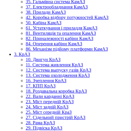
35. Гальмівна система КамАЗ
37. Електрообладнання КамАЗ
38. Прилади КамАЗ
42. Коробка відбору потужностей КамАЗ
50. Кабіна КамАЗ
61. Устаткування і приладдя КамАЗ
81. Вентиляція та опалення КамАЗ
82. Приналежності кабіни КамАЗ
84. Оперення кабіни КамАЗ
86. Механізм підйому платформи КамАЗ
3. КрАЗ
10. Двигун КрАЗ
11. Система живлення КрАЗ
12. Система выпуску газів КрАЗ
13. Система охолодження КрАЗ
16. Зчеплення КрАЗ
17. КПП КрАЗ
18. Роздавальна коробка КрАЗ
22. Вали карданні КрАЗ
23. Міст передній КрАЗ
24. Міст задній КрАЗ
25. Міст середній КраЗ
27. Сідельний пристрій КрАЗ
28. Рама КрАЗ
29. Підвіска КрАЗ