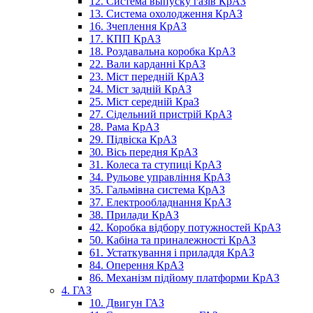
12. Система выпуску газів КрАЗ
13. Система охолодження КрАЗ
16. Зчеплення КрАЗ
17. КПП КрАЗ
18. Роздавальна коробка КрАЗ
22. Вали карданні КрАЗ
23. Міст передній КрАЗ
24. Міст задній КрАЗ
25. Міст середній КраЗ
27. Сідельний пристрій КрАЗ
28. Рама КрАЗ
29. Підвіска КрАЗ
30. Вісь передня КрАЗ
31. Колеса та ступиці КрАЗ
34. Рульове управління КрАЗ
35. Гальмівна система КрАЗ
37. Електрообладнання КрАЗ
38. Прилади КрАЗ
42. Коробка відбору потужностей КрАЗ
50. Кабіна та приналежності КрАЗ
61. Устаткування і приладдя КрАЗ
84. Оперення КрАЗ
86. Механізм підйому платформи КрАЗ
4. ГАЗ
10. Двигун ГАЗ