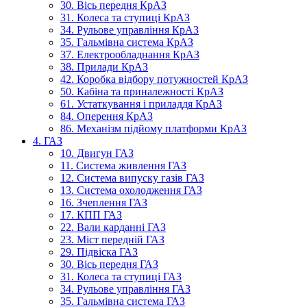
30. Вісь передня КрАЗ
31. Колеса та ступиці КрАЗ
34. Рульове управління КрАЗ
35. Гальмівна система КрАЗ
37. Електрообладнання КрАЗ
38. Прилади КрАЗ
42. Коробка відбору потужностей КрАЗ
50. Кабіна та приналежності КрАЗ
61. Устаткування і приладдя КрАЗ
84. Оперення КрАЗ
86. Механізм підйому платформи КрАЗ
4. ГАЗ
10. Двигун ГАЗ
11. Система живлення ГАЗ
12. Система випуску газів ГАЗ
13. Система охолодження ГАЗ
16. Зчеплення ГАЗ
17. КПП ГАЗ
22. Вали карданні ГАЗ
23. Міст передній ГАЗ
29. Підвіска ГАЗ
30. Вісь передня ГАЗ
31. Колеса та ступиці ГАЗ
34. Рульове управління ГАЗ
35. Гальмівна система ГАЗ