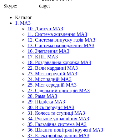
Skype:
daget_
Каталог
1. МАЗ
10. Двигун МАЗ
11. Система живлення МАЗ
12. Система випуску газів МАЗ
13. Система охолодження МАЗ
16. Зчеплення МАЗ
17. КПП МАЗ
18. Роздавальна коробка МАЗ
22. Вали карданні МАЗ
23. Міст передній МАЗ
24. Міст задній МАЗ
25. Міст середній МАЗ
27. Сідельний пристрій МАЗ
28. Рама МАЗ
29. Підвіска МАЗ
30. Вісь передня МАЗ
31. Колеса та ступиці МАЗ
34. Рульове управління МАЗ
35. Гальмівна система МАЗ
36. Шланги повітряні кручені МАЗ
37. Електрообладнання МАЗ