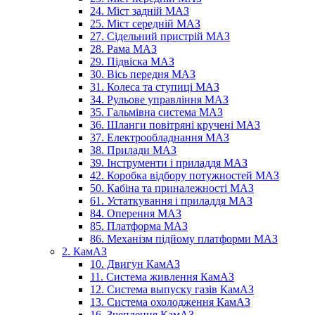
24. Міст задній МАЗ
25. Міст середній МАЗ
27. Сідельний пристрій МАЗ
28. Рама МАЗ
29. Підвіска МАЗ
30. Вісь передня МАЗ
31. Колеса та ступиці МАЗ
34. Рульове управління МАЗ
35. Гальмівна система МАЗ
36. Шланги повітряні кручені МАЗ
37. Електрообладнання МАЗ
38. Прилади МАЗ
39. Інструменти і приладдя МАЗ
42. Коробка відбору потужностей МАЗ
50. Кабіна та приналежності МАЗ
61. Устаткування і приладдя МАЗ
84. Оперення МАЗ
85. Платформа МАЗ
86. Механізм підйому платформи МАЗ
2. КамАЗ
10. Двигун КамАЗ
11. Система живлення КамАЗ
12. Система выпуску газів КамАЗ
13. Система охолодження КамАЗ
16. Зчеплення КамАЗ