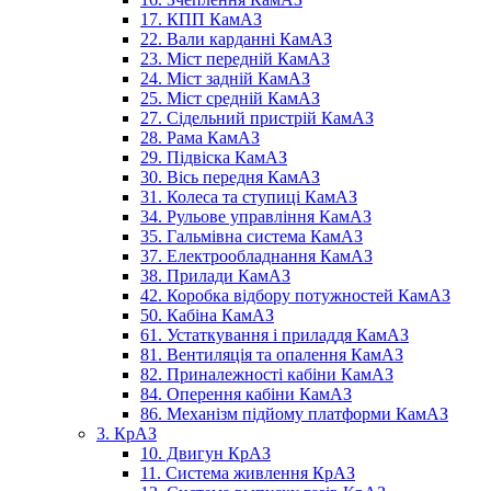
17. КПП КамАЗ
22. Вали карданні КамАЗ
23. Міст передній КамАЗ
24. Міст задній КамАЗ
25. Міст средній КамАЗ
27. Сідельний пристрій КамАЗ
28. Рама КамАЗ
29. Підвіска КамАЗ
30. Вісь передня КамАЗ
31. Колеса та ступиці КамАЗ
34. Рульове управління КамАЗ
35. Гальмівна система КамАЗ
37. Електрообладнання КамАЗ
38. Прилади КамАЗ
42. Коробка відбору потужностей КамАЗ
50. Кабіна КамАЗ
61. Устаткування і приладдя КамАЗ
81. Вентиляція та опалення КамАЗ
82. Приналежності кабіни КамАЗ
84. Оперення кабіни КамАЗ
86. Механізм підйому платформи КамАЗ
3. КрАЗ
10. Двигун КрАЗ
11. Система живлення КрАЗ