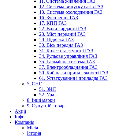
11. Система живлення ГАЗ
12. Система випуску газів ГАЗ
13. Система охолодження ГАЗ
16. Зчеплення ГАЗ
17. КПП ГАЗ
22. Вали карданні ГАЗ
23. Міст передній ГАЗ
29. Підвіска ГАЗ
30. Вісь передня ГАЗ
31. Колеса та ступиці ГАЗ
34. Рульове управління ГАЗ
35. Гальмівна система ГАЗ
37. Електрообладнання ГАЗ
50. Кабіна та приналежності ГАЗ
61. Устаткування і приладдя ГАЗ
5. СНГ
51. ЗИЛ
52. Урал
8. Інші марки
9. Супутній товар
Акції
Інфо
Компанія
Місія
Історія