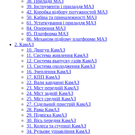
38. Прилади МАЗ
39. Інструменти і приладдя МАЗ
42. Коробка відбору потужностей МАЗ
50. Кабіна та приналежності МАЗ
61. Устаткування і приладдя МАЗ
84. Оперення МАЗ
85. Платформа МАЗ
86. Механізм підйому платформи МАЗ
2. КамАЗ
10. Двигун КамАЗ
11. Система живлення КамАЗ
12. Система выпуску газів КамАЗ
13. Система охолодження КамАЗ
16. Зчеплення КамАЗ
17. КПП КамАЗ
22. Вали карданні КамАЗ
23. Міст передній КамАЗ
24. Міст задній КамАЗ
25. Міст средній КамАЗ
27. Сідельний пристрій КамАЗ
28. Рама КамАЗ
29. Підвіска КамАЗ
30. Вісь передня КамАЗ
31. Колеса та ступиці КамАЗ
34. Рульове управління КамАЗ