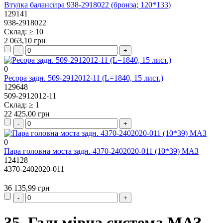
Втулка балансира 938-2918022 (бронза; 120*133)
129141
938-2918022
Склад: ≥ 10
2 063,10 грн
0
Ресора задн. 509-2912012-11 (L=1840, 15 лист.)
129648
509-2912012-11
Склад: ≥ 1
22 425,00 грн
0
Пара головна моста задн. 4370-2402020-011 (10*39) МАЗ
124128
4370-2402020-011
36 135,99 грн
35. Гальмівна система МАЗ