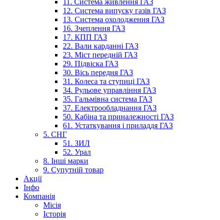
11. Система живлення ГАЗ
12. Система випуску газів ГАЗ
13. Система охолодження ГАЗ
16. Зчеплення ГАЗ
17. КПП ГАЗ
22. Вали карданні ГАЗ
23. Міст передній ГАЗ
29. Підвіска ГАЗ
30. Вісь передня ГАЗ
31. Колеса та ступиці ГАЗ
34. Рульове управління ГАЗ
35. Гальмівна система ГАЗ
37. Електрообладнання ГАЗ
50. Кабіна та приналежності ГАЗ
61. Устаткування і приладдя ГАЗ
5. СНГ
51. ЗИЛ
52. Урал
8. Інші марки
9. Супутній товар
Акції
Інфо
Компанія
Місія
Історія