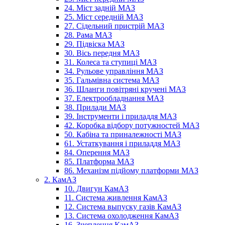
24. Міст задній МАЗ
25. Міст середній МАЗ
27. Сідельний пристрій МАЗ
28. Рама МАЗ
29. Підвіска МАЗ
30. Вісь передня МАЗ
31. Колеса та ступиці МАЗ
34. Рульове управління МАЗ
35. Гальмівна система МАЗ
36. Шланги повітряні кручені МАЗ
37. Електрообладнання МАЗ
38. Прилади МАЗ
39. Інструменти і приладдя МАЗ
42. Коробка відбору потужностей МАЗ
50. Кабіна та приналежності МАЗ
61. Устаткування і приладдя МАЗ
84. Оперення МАЗ
85. Платформа МАЗ
86. Механізм підйому платформи МАЗ
2. КамАЗ
10. Двигун КамАЗ
11. Система живлення КамАЗ
12. Система выпуску газів КамАЗ
13. Система охолодження КамАЗ
16. Зчеплення КамАЗ