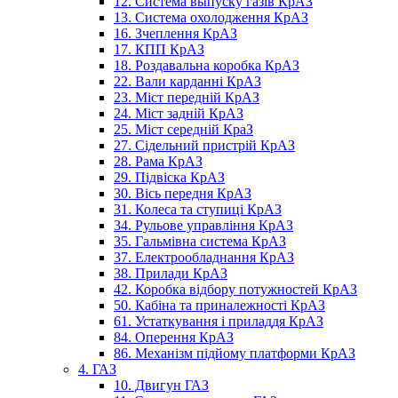
12. Система выпуску газів КрАЗ
13. Система охолодження КрАЗ
16. Зчеплення КрАЗ
17. КПП КрАЗ
18. Роздавальна коробка КрАЗ
22. Вали карданні КрАЗ
23. Міст передній КрАЗ
24. Міст задній КрАЗ
25. Міст середній КраЗ
27. Сідельний пристрій КрАЗ
28. Рама КрАЗ
29. Підвіска КрАЗ
30. Вісь передня КрАЗ
31. Колеса та ступиці КрАЗ
34. Рульове управління КрАЗ
35. Гальмівна система КрАЗ
37. Електрообладнання КрАЗ
38. Прилади КрАЗ
42. Коробка відбору потужностей КрАЗ
50. Кабіна та приналежності КрАЗ
61. Устаткування і приладдя КрАЗ
84. Оперення КрАЗ
86. Механізм підйому платформи КрАЗ
4. ГАЗ
10. Двигун ГАЗ