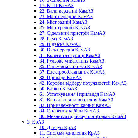
17. КПП КамАЗ
22. Вали карданні КамАЗ
23. Міст передній КамАЗ
24. Міст задній КамАЗ
25. Міст средній КамАЗ
27. Сідельний пристрій КамАЗ
28. Рама КамАЗ
29. Підвіска КамАЗ
30. Вісь передня КамАЗ
31. Колеса та ступиці КамАЗ
34. Рульове управління КамАЗ
35. Гальмівна система КамАЗ
37. Електрообладнання КамАЗ
38. Прилади КамАЗ
42. Коробка відбору потужностей КамАЗ
50. Кабіна КамАЗ
61. Устаткування і приладдя КамАЗ
81. Вентиляція та опалення КамАЗ
82. Приналежності кабіни КамАЗ
84. Оперення кабіни КамАЗ
86. Механізм підйому платформи КамАЗ
3. КрАЗ
10. Двигун КрАЗ
11. Система живлення КрАЗ