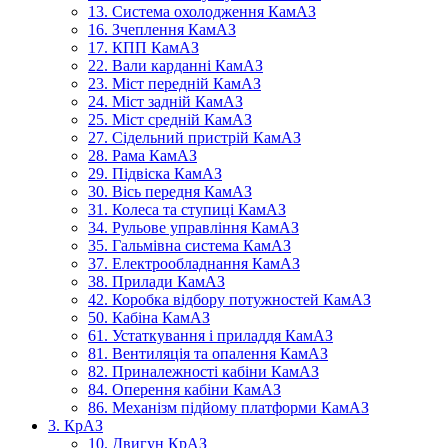
13. Система охолодження КамАЗ
16. Зчеплення КамАЗ
17. КПП КамАЗ
22. Вали карданні КамАЗ
23. Міст передній КамАЗ
24. Міст задній КамАЗ
25. Міст средній КамАЗ
27. Сідельний пристрій КамАЗ
28. Рама КамАЗ
29. Підвіска КамАЗ
30. Вісь передня КамАЗ
31. Колеса та ступиці КамАЗ
34. Рульове управління КамАЗ
35. Гальмівна система КамАЗ
37. Електрообладнання КамАЗ
38. Прилади КамАЗ
42. Коробка відбору потужностей КамАЗ
50. Кабіна КамАЗ
61. Устаткування і приладдя КамАЗ
81. Вентиляція та опалення КамАЗ
82. Приналежності кабіни КамАЗ
84. Оперення кабіни КамАЗ
86. Механізм підйому платформи КамАЗ
3. КрАЗ
10. Двигун КрАЗ