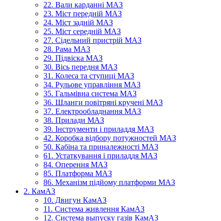
22. Вали карданні МАЗ
23. Міст передній МАЗ
24. Міст задній МАЗ
25. Міст середній МАЗ
27. Сідельний пристрій МАЗ
28. Рама МАЗ
29. Підвіска МАЗ
30. Вісь передня МАЗ
31. Колеса та ступиці МАЗ
34. Рульове управління МАЗ
35. Гальмівна система МАЗ
36. Шланги повітряні кручені МАЗ
37. Електрообладнання МАЗ
38. Прилади МАЗ
39. Інструменти і приладдя МАЗ
42. Коробка відбору потужностей МАЗ
50. Кабіна та приналежності МАЗ
61. Устаткування і приладдя МАЗ
84. Оперення МАЗ
85. Платформа МАЗ
86. Механізм підйому платформи МАЗ
2. КамАЗ
10. Двигун КамАЗ
11. Система живлення КамАЗ
12. Система выпуску газів КамАЗ