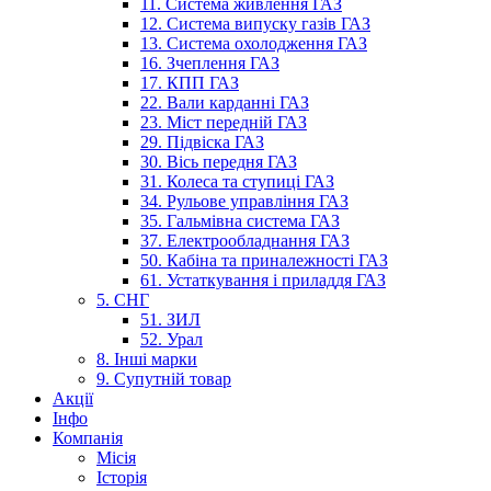
11. Система живлення ГАЗ
12. Система випуску газів ГАЗ
13. Система охолодження ГАЗ
16. Зчеплення ГАЗ
17. КПП ГАЗ
22. Вали карданні ГАЗ
23. Міст передній ГАЗ
29. Підвіска ГАЗ
30. Вісь передня ГАЗ
31. Колеса та ступиці ГАЗ
34. Рульове управління ГАЗ
35. Гальмівна система ГАЗ
37. Електрообладнання ГАЗ
50. Кабіна та приналежності ГАЗ
61. Устаткування і приладдя ГАЗ
5. СНГ
51. ЗИЛ
52. Урал
8. Інші марки
9. Супутній товар
Акції
Інфо
Компанія
Місія
Історія