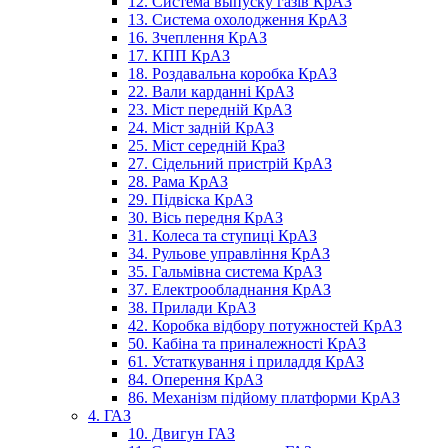
12. Система выпуску газів КрАЗ
13. Система охолодження КрАЗ
16. Зчеплення КрАЗ
17. КПП КрАЗ
18. Роздавальна коробка КрАЗ
22. Вали карданні КрАЗ
23. Міст передній КрАЗ
24. Міст задній КрАЗ
25. Міст середній КраЗ
27. Сідельний пристрій КрАЗ
28. Рама КрАЗ
29. Підвіска КрАЗ
30. Вісь передня КрАЗ
31. Колеса та ступиці КрАЗ
34. Рульове управління КрАЗ
35. Гальмівна система КрАЗ
37. Електрообладнання КрАЗ
38. Прилади КрАЗ
42. Коробка відбору потужностей КрАЗ
50. Кабіна та приналежності КрАЗ
61. Устаткування і приладдя КрАЗ
84. Оперення КрАЗ
86. Механізм підйому платформи КрАЗ
4. ГАЗ
10. Двигун ГАЗ