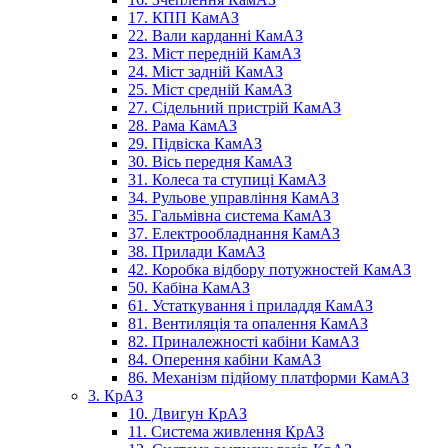
17. КПП КамАЗ
22. Вали карданні КамАЗ
23. Міст передній КамАЗ
24. Міст задній КамАЗ
25. Міст средній КамАЗ
27. Сідельний пристрій КамАЗ
28. Рама КамАЗ
29. Підвіска КамАЗ
30. Вісь передня КамАЗ
31. Колеса та ступиці КамАЗ
34. Рульове управління КамАЗ
35. Гальмівна система КамАЗ
37. Електрообладнання КамАЗ
38. Прилади КамАЗ
42. Коробка відбору потужностей КамАЗ
50. Кабіна КамАЗ
61. Устаткування і приладдя КамАЗ
81. Вентиляція та опалення КамАЗ
82. Приналежності кабіни КамАЗ
84. Оперення кабіни КамАЗ
86. Механізм підйому платформи КамАЗ
3. КрАЗ
10. Двигун КрАЗ
11. Система живлення КрАЗ