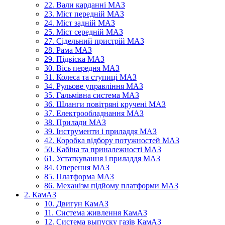
22. Вали карданні МАЗ
23. Міст передній МАЗ
24. Міст задній МАЗ
25. Міст середній МАЗ
27. Сідельний пристрій МАЗ
28. Рама МАЗ
29. Підвіска МАЗ
30. Вісь передня МАЗ
31. Колеса та ступиці МАЗ
34. Рульове управління МАЗ
35. Гальмівна система МАЗ
36. Шланги повітряні кручені МАЗ
37. Електрообладнання МАЗ
38. Прилади МАЗ
39. Інструменти і приладдя МАЗ
42. Коробка відбору потужностей МАЗ
50. Кабіна та приналежності МАЗ
61. Устаткування і приладдя МАЗ
84. Оперення МАЗ
85. Платформа МАЗ
86. Механізм підйому платформи МАЗ
2. КамАЗ
10. Двигун КамАЗ
11. Система живлення КамАЗ
12. Система выпуску газів КамАЗ