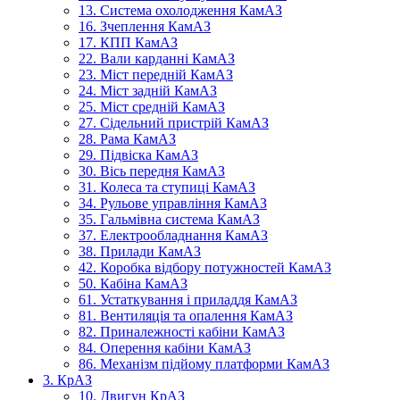
13. Система охолодження КамАЗ
16. Зчеплення КамАЗ
17. КПП КамАЗ
22. Вали карданні КамАЗ
23. Міст передній КамАЗ
24. Міст задній КамАЗ
25. Міст средній КамАЗ
27. Сідельний пристрій КамАЗ
28. Рама КамАЗ
29. Підвіска КамАЗ
30. Вісь передня КамАЗ
31. Колеса та ступиці КамАЗ
34. Рульове управління КамАЗ
35. Гальмівна система КамАЗ
37. Електрообладнання КамАЗ
38. Прилади КамАЗ
42. Коробка відбору потужностей КамАЗ
50. Кабіна КамАЗ
61. Устаткування і приладдя КамАЗ
81. Вентиляція та опалення КамАЗ
82. Приналежності кабіни КамАЗ
84. Оперення кабіни КамАЗ
86. Механізм підйому платформи КамАЗ
3. КрАЗ
10. Двигун КрАЗ