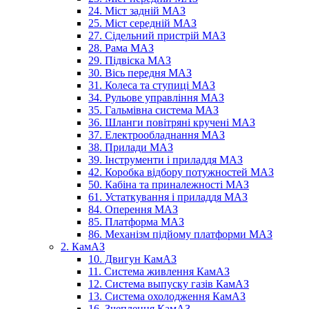
24. Міст задній МАЗ
25. Міст середній МАЗ
27. Сідельний пристрій МАЗ
28. Рама МАЗ
29. Підвіска МАЗ
30. Вісь передня МАЗ
31. Колеса та ступиці МАЗ
34. Рульове управління МАЗ
35. Гальмівна система МАЗ
36. Шланги повітряні кручені МАЗ
37. Електрообладнання МАЗ
38. Прилади МАЗ
39. Інструменти і приладдя МАЗ
42. Коробка відбору потужностей МАЗ
50. Кабіна та приналежності МАЗ
61. Устаткування і приладдя МАЗ
84. Оперення МАЗ
85. Платформа МАЗ
86. Механізм підйому платформи МАЗ
2. КамАЗ
10. Двигун КамАЗ
11. Система живлення КамАЗ
12. Система выпуску газів КамАЗ
13. Система охолодження КамАЗ
16. Зчеплення КамАЗ