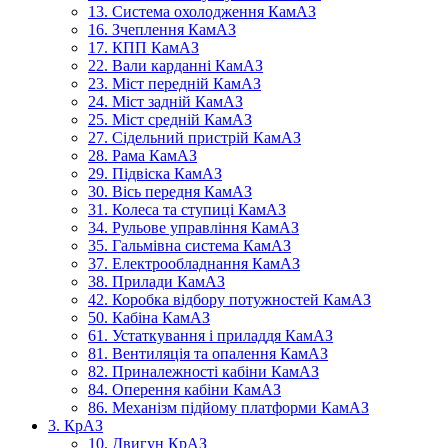
13. Система охолодження КамАЗ
16. Зчеплення КамАЗ
17. КПП КамАЗ
22. Вали карданні КамАЗ
23. Міст передній КамАЗ
24. Міст задній КамАЗ
25. Міст средній КамАЗ
27. Сідельний пристрій КамАЗ
28. Рама КамАЗ
29. Підвіска КамАЗ
30. Вісь передня КамАЗ
31. Колеса та ступиці КамАЗ
34. Рульове управління КамАЗ
35. Гальмівна система КамАЗ
37. Електрообладнання КамАЗ
38. Прилади КамАЗ
42. Коробка відбору потужностей КамАЗ
50. Кабіна КамАЗ
61. Устаткування і приладдя КамАЗ
81. Вентиляція та опалення КамАЗ
82. Приналежності кабіни КамАЗ
84. Оперення кабіни КамАЗ
86. Механізм підйому платформи КамАЗ
3. КрАЗ
10. Двигун КрАЗ