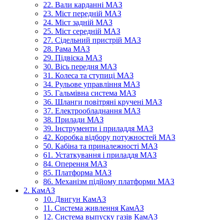
22. Вали карданні МАЗ
23. Міст передній МАЗ
24. Міст задній МАЗ
25. Міст середній МАЗ
27. Сідельний пристрій МАЗ
28. Рама МАЗ
29. Підвіска МАЗ
30. Вісь передня МАЗ
31. Колеса та ступиці МАЗ
34. Рульове управління МАЗ
35. Гальмівна система МАЗ
36. Шланги повітряні кручені МАЗ
37. Електрообладнання МАЗ
38. Прилади МАЗ
39. Інструменти і приладдя МАЗ
42. Коробка відбору потужностей МАЗ
50. Кабіна та приналежності МАЗ
61. Устаткування і приладдя МАЗ
84. Оперення МАЗ
85. Платформа МАЗ
86. Механізм підйому платформи МАЗ
2. КамАЗ
10. Двигун КамАЗ
11. Система живлення КамАЗ
12. Система выпуску газів КамАЗ