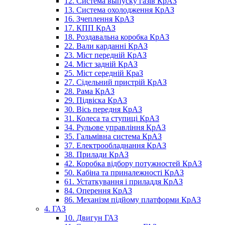
12. Система выпуску газів КрАЗ
13. Система охолодження КрАЗ
16. Зчеплення КрАЗ
17. КПП КрАЗ
18. Роздавальна коробка КрАЗ
22. Вали карданні КрАЗ
23. Міст передній КрАЗ
24. Міст задній КрАЗ
25. Міст середній КраЗ
27. Сідельний пристрій КрАЗ
28. Рама КрАЗ
29. Підвіска КрАЗ
30. Вісь передня КрАЗ
31. Колеса та ступиці КрАЗ
34. Рульове управління КрАЗ
35. Гальмівна система КрАЗ
37. Електрообладнання КрАЗ
38. Прилади КрАЗ
42. Коробка відбору потужностей КрАЗ
50. Кабіна та приналежності КрАЗ
61. Устаткування і приладдя КрАЗ
84. Оперення КрАЗ
86. Механізм підйому платформи КрАЗ
4. ГАЗ
10. Двигун ГАЗ