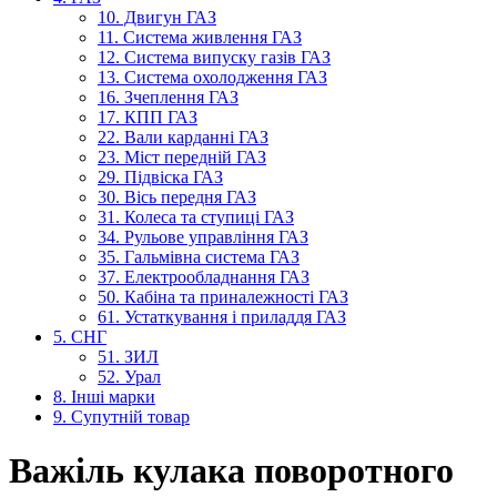
10. Двигун ГАЗ
11. Система живлення ГАЗ
12. Система випуску газів ГАЗ
13. Система охолодження ГАЗ
16. Зчеплення ГАЗ
17. КПП ГАЗ
22. Вали карданні ГАЗ
23. Міст передній ГАЗ
29. Підвіска ГАЗ
30. Вісь передня ГАЗ
31. Колеса та ступиці ГАЗ
34. Рульове управління ГАЗ
35. Гальмівна система ГАЗ
37. Електрообладнання ГАЗ
50. Кабіна та приналежності ГАЗ
61. Устаткування і приладдя ГАЗ
5. СНГ
51. ЗИЛ
52. Урал
8. Інші марки
9. Супутній товар
Важіль кулака поворотного