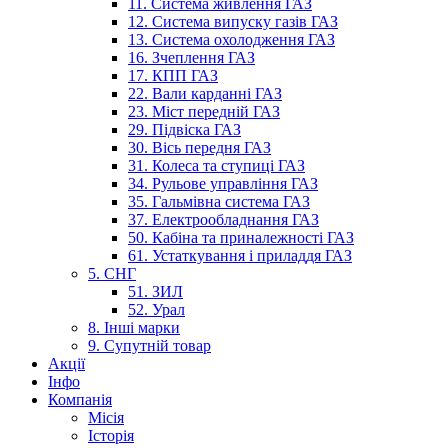
11. Система живлення ГАЗ
12. Система випуску газів ГАЗ
13. Система охолодження ГАЗ
16. Зчеплення ГАЗ
17. КПП ГАЗ
22. Вали карданні ГАЗ
23. Міст передній ГАЗ
29. Підвіска ГАЗ
30. Вісь передня ГАЗ
31. Колеса та ступиці ГАЗ
34. Рульове управління ГАЗ
35. Гальмівна система ГАЗ
37. Електрообладнання ГАЗ
50. Кабіна та приналежності ГАЗ
61. Устаткування і приладдя ГАЗ
5. СНГ
51. ЗИЛ
52. Урал
8. Інші марки
9. Супутній товар
Акції
Інфо
Компанія
Місія
Історія