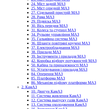
24. Міст задній МАЗ
25. Міст середній МАЗ
27. Сідельний пристрій МАЗ
28. Рама МАЗ
29. Підвіска МАЗ
30. Вісь передня МАЗ
31. Колеса та ступиці МАЗ
34. Рульове управління МАЗ
35. Гальмівна система МАЗ
36. Шланги повітряні кручені МАЗ
37. Електрообладнання МАЗ
38. Прилади МАЗ
39. Інструменти і приладдя МАЗ
42. Коробка відбору потужностей МАЗ
50. Кабіна та приналежності МАЗ
61. Устаткування і приладдя МАЗ
84. Оперення МАЗ
85. Платформа МАЗ
86. Механізм підйому платформи МАЗ
2. КамАЗ
10. Двигун КамАЗ
11. Система живлення КамАЗ
12. Система выпуску газів КамАЗ
13. Система охолодження КамАЗ
16. Зчеплення КамАЗ