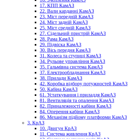
17. КПП КамАЗ
22. Вали карданні КамАЗ
23. Міст передній КамАЗ
24. Міст задній КамАЗ
25. Міст средній КамАЗ
27. Сідельний пристрій КамАЗ
28. Рама КамАЗ
29. Підвіска КамАЗ
30. Вісь передня КамАЗ
31. Колеса та ступиці КамАЗ
34. Рульове управління КамАЗ
35. Гальмівна система КамАЗ
37. Електрообладнання КамАЗ
38. Прилади КамАЗ
42. Коробка відбору потужностей КамАЗ
50. Кабіна КамАЗ
61. Устаткування і приладдя КамАЗ
81. Вентиляція та опалення КамАЗ
82. Приналежності кабіни КамАЗ
84. Оперення кабіни КамАЗ
86. Механізм підйому платформи КамАЗ
3. КрАЗ
10. Двигун КрАЗ
11. Система живлення КрАЗ