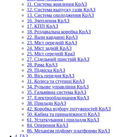
11. Система живлення КрАЗ
12. Система выпуску газів КрАЗ
13. Система охолодження КрАЗ
16. Зчеплення КрАЗ
17. КПП КрАЗ
18. Роздавальна коробка КрАЗ
22. Вали карданні КрАЗ
23. Міст передній КрАЗ
24. Міст задній КрАЗ
25. Міст середній КраЗ
27. Сідельний пристрій КрАЗ
28. Рама КрАЗ
29. Підвіска КрАЗ
30. Вісь передня КрАЗ
31. Колеса та ступиці КрАЗ
34. Рульове управління КрАЗ
35. Гальмівна система КрАЗ
37. Електрообладнання КрАЗ
38. Прилади КрАЗ
42. Коробка відбору потужностей КрАЗ
50. Кабіна та приналежності КрАЗ
61. Устаткування і приладдя КрАЗ
84. Оперення КрАЗ
86. Механізм підйому платформи КрАЗ
4. ГАЗ