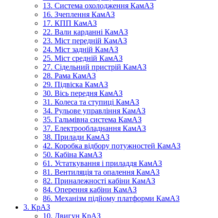
13. Система охолодження КамАЗ
16. Зчеплення КамАЗ
17. КПП КамАЗ
22. Вали карданні КамАЗ
23. Міст передній КамАЗ
24. Міст задній КамАЗ
25. Міст средній КамАЗ
27. Сідельний пристрій КамАЗ
28. Рама КамАЗ
29. Підвіска КамАЗ
30. Вісь передня КамАЗ
31. Колеса та ступиці КамАЗ
34. Рульове управління КамАЗ
35. Гальмівна система КамАЗ
37. Електрообладнання КамАЗ
38. Прилади КамАЗ
42. Коробка відбору потужностей КамАЗ
50. Кабіна КамАЗ
61. Устаткування і приладдя КамАЗ
81. Вентиляція та опалення КамАЗ
82. Приналежності кабіни КамАЗ
84. Оперення кабіни КамАЗ
86. Механізм підйому платформи КамАЗ
3. КрАЗ
10. Двигун КрАЗ