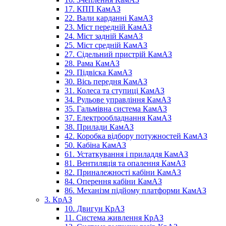
17. КПП КамАЗ
22. Вали карданні КамАЗ
23. Міст передній КамАЗ
24. Міст задній КамАЗ
25. Міст средній КамАЗ
27. Сідельний пристрій КамАЗ
28. Рама КамАЗ
29. Підвіска КамАЗ
30. Вісь передня КамАЗ
31. Колеса та ступиці КамАЗ
34. Рульове управління КамАЗ
35. Гальмівна система КамАЗ
37. Електрообладнання КамАЗ
38. Прилади КамАЗ
42. Коробка відбору потужностей КамАЗ
50. Кабіна КамАЗ
61. Устаткування і приладдя КамАЗ
81. Вентиляція та опалення КамАЗ
82. Приналежності кабіни КамАЗ
84. Оперення кабіни КамАЗ
86. Механізм підйому платформи КамАЗ
3. КрАЗ
10. Двигун КрАЗ
11. Система живлення КрАЗ