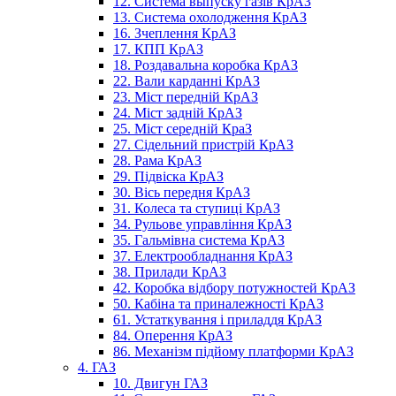
12. Система выпуску газів КрАЗ
13. Система охолодження КрАЗ
16. Зчеплення КрАЗ
17. КПП КрАЗ
18. Роздавальна коробка КрАЗ
22. Вали карданні КрАЗ
23. Міст передній КрАЗ
24. Міст задній КрАЗ
25. Міст середній КраЗ
27. Сідельний пристрій КрАЗ
28. Рама КрАЗ
29. Підвіска КрАЗ
30. Вісь передня КрАЗ
31. Колеса та ступиці КрАЗ
34. Рульове управління КрАЗ
35. Гальмівна система КрАЗ
37. Електрообладнання КрАЗ
38. Прилади КрАЗ
42. Коробка відбору потужностей КрАЗ
50. Кабіна та приналежності КрАЗ
61. Устаткування і приладдя КрАЗ
84. Оперення КрАЗ
86. Механізм підйому платформи КрАЗ
4. ГАЗ
10. Двигун ГАЗ