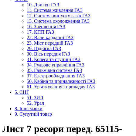
10. Двигун ГАЗ
11. Система живлення ГАЗ
12. Система випуску газів ГАЗ
13. Система охолодження ГАЗ
16. Зчеплення ГАЗ
17. КПП ГАЗ
22. Вали карданні ГАЗ
23. Міст передній ГАЗ
29. Підвіска ГАЗ
30. Вісь передня ГАЗ
31. Колеса та ступиці ГАЗ
34. Рульове управління ГАЗ
35. Гальмівна система ГАЗ
37. Електрообладнання ГАЗ
50. Кабіна та приналежності ГАЗ
61. Устаткування і приладдя ГАЗ
5. СНГ
51. ЗИЛ
52. Урал
8. Інші марки
9. Супутній товар
Лист 7 ресори перед. 65115-