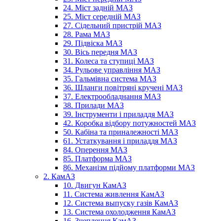
24. Міст задній МАЗ
25. Міст середній МАЗ
27. Сідельний пристрій МАЗ
28. Рама МАЗ
29. Підвіска МАЗ
30. Вісь передня МАЗ
31. Колеса та ступиці МАЗ
34. Рульове управління МАЗ
35. Гальмівна система МАЗ
36. Шланги повітряні кручені МАЗ
37. Електрообладнання МАЗ
38. Прилади МАЗ
39. Інструменти і приладдя МАЗ
42. Коробка відбору потужностей МАЗ
50. Кабіна та приналежності МАЗ
61. Устаткування і приладдя МАЗ
84. Оперення МАЗ
85. Платформа МАЗ
86. Механізм підйому платформи МАЗ
2. КамАЗ
10. Двигун КамАЗ
11. Система живлення КамАЗ
12. Система выпуску газів КамАЗ
13. Система охолодження КамАЗ
16. Зчеплення КамАЗ