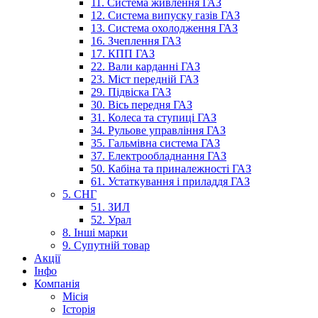
11. Система живлення ГАЗ
12. Система випуску газів ГАЗ
13. Система охолодження ГАЗ
16. Зчеплення ГАЗ
17. КПП ГАЗ
22. Вали карданні ГАЗ
23. Міст передній ГАЗ
29. Підвіска ГАЗ
30. Вісь передня ГАЗ
31. Колеса та ступиці ГАЗ
34. Рульове управління ГАЗ
35. Гальмівна система ГАЗ
37. Електрообладнання ГАЗ
50. Кабіна та приналежності ГАЗ
61. Устаткування і приладдя ГАЗ
5. СНГ
51. ЗИЛ
52. Урал
8. Інші марки
9. Супутній товар
Акції
Інфо
Компанія
Місія
Історія