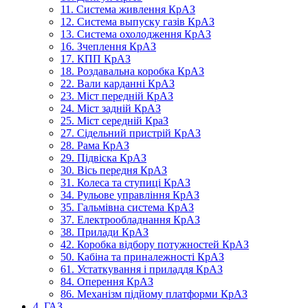
11. Система живлення КрАЗ
12. Система выпуску газів КрАЗ
13. Система охолодження КрАЗ
16. Зчеплення КрАЗ
17. КПП КрАЗ
18. Роздавальна коробка КрАЗ
22. Вали карданні КрАЗ
23. Міст передній КрАЗ
24. Міст задній КрАЗ
25. Міст середній КраЗ
27. Сідельний пристрій КрАЗ
28. Рама КрАЗ
29. Підвіска КрАЗ
30. Вісь передня КрАЗ
31. Колеса та ступиці КрАЗ
34. Рульове управління КрАЗ
35. Гальмівна система КрАЗ
37. Електрообладнання КрАЗ
38. Прилади КрАЗ
42. Коробка відбору потужностей КрАЗ
50. Кабіна та приналежності КрАЗ
61. Устаткування і приладдя КрАЗ
84. Оперення КрАЗ
86. Механізм підйому платформи КрАЗ
4. ГАЗ