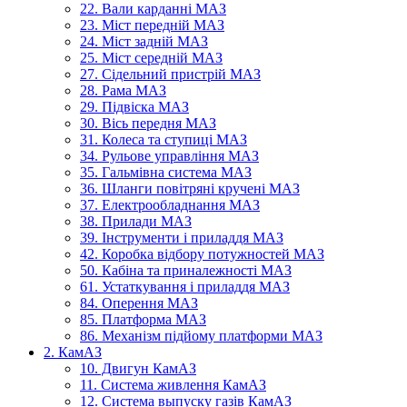
22. Вали карданні МАЗ
23. Міст передній МАЗ
24. Міст задній МАЗ
25. Міст середній МАЗ
27. Сідельний пристрій МАЗ
28. Рама МАЗ
29. Підвіска МАЗ
30. Вісь передня МАЗ
31. Колеса та ступиці МАЗ
34. Рульове управління МАЗ
35. Гальмівна система МАЗ
36. Шланги повітряні кручені МАЗ
37. Електрообладнання МАЗ
38. Прилади МАЗ
39. Інструменти і приладдя МАЗ
42. Коробка відбору потужностей МАЗ
50. Кабіна та приналежності МАЗ
61. Устаткування і приладдя МАЗ
84. Оперення МАЗ
85. Платформа МАЗ
86. Механізм підйому платформи МАЗ
2. КамАЗ
10. Двигун КамАЗ
11. Система живлення КамАЗ
12. Система выпуску газів КамАЗ