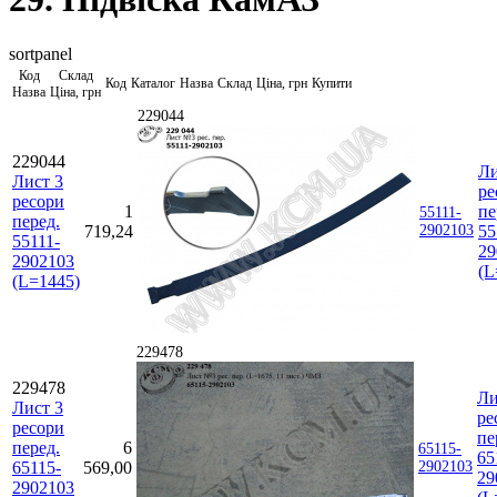
sortpanel
Код
Склад
Код
Каталог
Назва
Склад
Ціна, грн
Купити
Назва
Ціна, грн
229044
229044
Ли
Лист 3
ре
ресори
1
пе
55111-
перед.
719,24
2902103
55
55111-
29
2902103
(L
(L=1445)
229478
229478
Ли
Лист 3
ре
ресори
пе
перед.
6
65115-
65
65115-
569,00
2902103
29
2902103