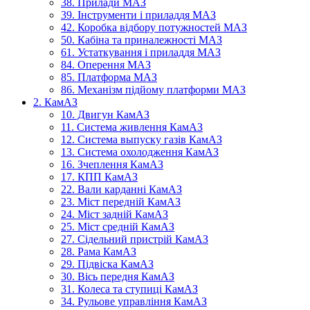
38. Прилади МАЗ
39. Інструменти і приладдя МАЗ
42. Коробка відбору потужностей МАЗ
50. Кабіна та приналежності МАЗ
61. Устаткування і приладдя МАЗ
84. Оперення МАЗ
85. Платформа МАЗ
86. Механізм підйому платформи МАЗ
2. КамАЗ
10. Двигун КамАЗ
11. Система живлення КамАЗ
12. Система выпуску газів КамАЗ
13. Система охолодження КамАЗ
16. Зчеплення КамАЗ
17. КПП КамАЗ
22. Вали карданні КамАЗ
23. Міст передній КамАЗ
24. Міст задній КамАЗ
25. Міст средній КамАЗ
27. Сідельний пристрій КамАЗ
28. Рама КамАЗ
29. Підвіска КамАЗ
30. Вісь передня КамАЗ
31. Колеса та ступиці КамАЗ
34. Рульове управління КамАЗ