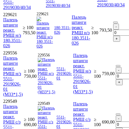
5511-
2919030/40/34
2919030/40/34
229621
229621
Палець
Палець
штанги
штанги
≥ 100
реакт.
≥
180.3511-
реакт.
793,50
793,50
026
РМШ н/з
100
РМШ н/з
180.3511-
180.3511-
026
026
229556
229556
Палець
Палець
штанги
штанги
реакт.
реакт.
5511-
≥ 100
РМШ н/з
≥
РМШ н/з
759,00
2919026-
759,00
5511-
100
01
5511-
2919026-
2919026-
01
01
(М33*1,5)
(М33*1,5)
229549
229549
Палець
Палець
штанги
штанги
реакт.
реакт.
5511-
≥ 100
РМШ с/з
≥
РМШ с/з
690,00
2919026-
690,00
5511-
100
01
5511-