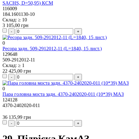
SACHS, D=50,95) КСМ
116009
184.1601130-10
Склад: ≥ 10
3 105,00 грн
0
Ресора задн. 509-2912012-11 (L=1840, 15 лист.)
129648
509-2912012-11
Склад: ≥ 1
22 425,00 грн
0
Пара головна моста задн. 4370-2402020-011 (10*39) МАЗ
124128
4370-2402020-011
36 135,99 грн
29. Підвіска КамАЗ