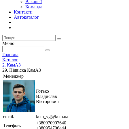
Вакансії
Команда
Контакти
Автокаталог
Меню
Головна
Каталог
2. КамАЗ
29. Підвіска КамАЗ
Менеджер
Готько
Владислав
Вікторович
email:
kcm_vg@kcm.ua
+380970997640
Телефон:
+380954706444