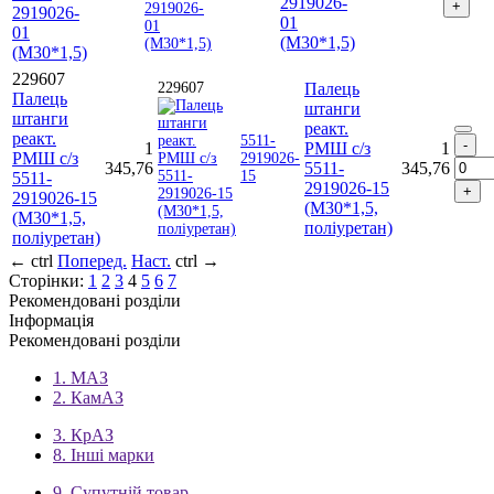
2919026-
2919026-
01
01
(М30*1,5)
(М30*1,5)
229607
229607
Палець
Палець
штанги
штанги
реакт.
реакт.
5511-
1
РМШ с/з
1
РМШ с/з
2919026-
345,76
5511-
345,76
15
5511-
2919026-15
2919026-15
(М30*1,5,
(М30*1,5,
поліуретан)
поліуретан)
←
ctrl
Поперед.
Наст.
ctrl
→
Сторінки:
1
2
3
4
5
6
7
Рекомендовані розділи
Інформація
Рекомендовані розділи
1. МАЗ
2. КамАЗ
3. КрАЗ
8. Інші марки
9. Супутній товар