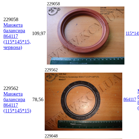
229058
229058
Манжета
балансира
109,97
115*14
864117
(115*145*15,
червона)
229562
229562
Манжета
балансира
78,56
864117
864117
(115*145*15)
229048