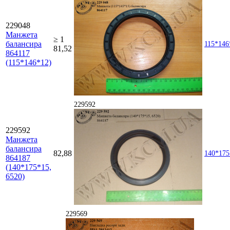
229048
Манжета
≥ 1
балансира
115*146
81,52
864117
(115*146*12)
229592
229592
Манжета
балансира
82,88
140*175
864187
(140*175*15,
6520)
229569