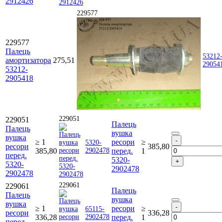
2912426
229577
229577
Палець
53212
амортизатора
275,51
29054
53212-
2905418
229051
229051
Палець
Палець
вушка
вушка
≥ 1
ресори
≥
5320-
ресори
385,80
385,80
2902478
перед.
1
перед.
5320-
5320-
2902478
2902478
229061
229061
Палець
Палець
вушка
вушка
≥ 1
ресори
≥
65115-
ресори
336,28
336,28
2902478
перед.
1
перед.