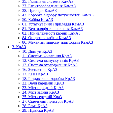
35. Гальмівна система КамАЗ
37. Електрообладнання КамАЗ
38. Прилади КамАЗ
42. Коробка відбору потужностей КамАЗ
50. Кабіна КамАЗ
61. Устаткування і приладдя КамАЗ
81. Вентиляція та опалення КамАЗ
82. Приналежності кабіни КамАЗ
84. Оперення кабіни КамАЗ
86. Механізм підйому платформи КамАЗ
3. КрАЗ
10. Двигун КрАЗ
11. Система живлення КрАЗ
12. Система выпуску газів КрАЗ
13. Система охолодження КрАЗ
16. Зчеплення КрАЗ
17. КПП КрАЗ
18. Роздавальна коробка КрАЗ
22. Вали карданні КрАЗ
23. Міст передній КрАЗ
24. Міст задній КрАЗ
25. Міст середній КраЗ
27. Сідельний пристрій КрАЗ
28. Рама КрАЗ
29. Підвіска КрАЗ