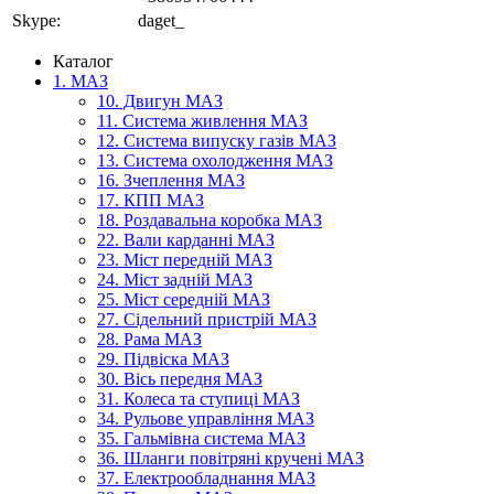
Skype:
daget_
Каталог
1. МАЗ
10. Двигун МАЗ
11. Система живлення МАЗ
12. Система випуску газів МАЗ
13. Система охолодження МАЗ
16. Зчеплення МАЗ
17. КПП МАЗ
18. Роздавальна коробка МАЗ
22. Вали карданні МАЗ
23. Міст передній МАЗ
24. Міст задній МАЗ
25. Міст середній МАЗ
27. Сідельний пристрій МАЗ
28. Рама МАЗ
29. Підвіска МАЗ
30. Вісь передня МАЗ
31. Колеса та ступиці МАЗ
34. Рульове управління МАЗ
35. Гальмівна система МАЗ
36. Шланги повітряні кручені МАЗ
37. Електрообладнання МАЗ