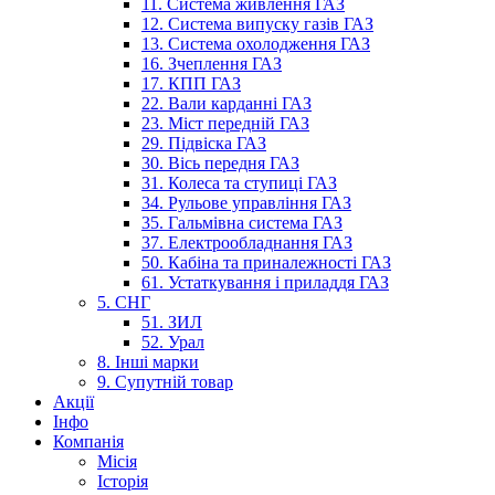
11. Система живлення ГАЗ
12. Система випуску газів ГАЗ
13. Система охолодження ГАЗ
16. Зчеплення ГАЗ
17. КПП ГАЗ
22. Вали карданні ГАЗ
23. Міст передній ГАЗ
29. Підвіска ГАЗ
30. Вісь передня ГАЗ
31. Колеса та ступиці ГАЗ
34. Рульове управління ГАЗ
35. Гальмівна система ГАЗ
37. Електрообладнання ГАЗ
50. Кабіна та приналежності ГАЗ
61. Устаткування і приладдя ГАЗ
5. СНГ
51. ЗИЛ
52. Урал
8. Інші марки
9. Супутній товар
Акції
Інфо
Компанія
Місія
Історія