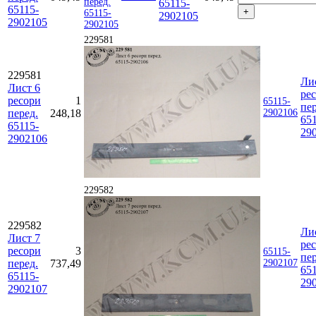
65115-
65115-
2902105
2902105
229581
229581
Ли
Лист 6
ре
ресори
1
65115-
пер
перед.
248,18
2902106
651
65115-
29
2902106
229582
229582
Ли
Лист 7
ре
ресори
3
65115-
пер
перед.
737,49
2902107
651
65115-
29
2902107