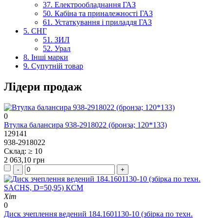
37. Електрообладнання ГАЗ
50. Кабіна та приналежності ГАЗ
61. Устаткування і приладдя ГАЗ
5. СНГ
51. ЗИЛ
52. Урал
8. Інші марки
9. Супутній товар
Лідери продаж
0
Втулка балансира 938-2918022 (бронза; 120*133)
129141
938-2918022
Склад: ≥ 10
2 063,10 грн
Хіт
0
Диск зчеплення ведений 184.1601130-10 (збірка по техн.