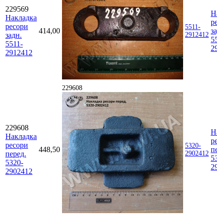
229569
Н
Накладка
р
ресори
5511-
414,00
з
задн.
2912412
5
5511-
2
2912412
229608
229608
Н
Накладка
р
ресори
5320-
448,50
п
перед.
2902412
5
5320-
2
2902412