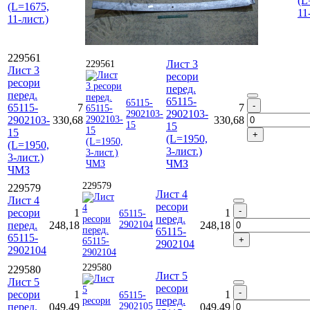
(L
(L=1675,
11
11-лист.)
229561
Лист 3
229561
Лист 3
ресори
ресори
перед.
перед.
65115-
65115-
65115-
7
7
2902103-
2902103-
2902103-
330,68
330,68
15
15
15
(L=1950,
(L=1950,
3-лист.)
3-лист.)
ЧМЗ
ЧМЗ
229579
229579
Лист 4
Лист 4
ресори
ресори
1
1
65115-
перед.
перед.
248,18
2902104
248,18
65115-
65115-
2902104
2902104
229580
229580
Лист 5
Лист 5
ресори
ресори
1
1
65115-
перед.
перед.
049,49
2902105
049,49