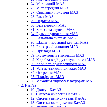
24. Міст задній МАЗ
25. Міст середній МАЗ
27. Сідельний пристрій МАЗ
28. Рама МАЗ
29. Підвіска МАЗ
30. Вісь передня МАЗ
31. Колеса та ступиці МАЗ
34. Рульове управління МАЗ
35. Гальмівна система МАЗ
36. Шланги повітряні кручені МАЗ
37. Електрообладнання МАЗ
38. Прилади МАЗ
39. Інструменти і приладдя МАЗ
42. Коробка відбору потужностей МАЗ
50. Кабіна та приналежності МАЗ
61. Устаткування і приладдя МАЗ
84. Оперення МАЗ
85. Платформа МАЗ
86. Механізм підйому платформи МАЗ
2. КамАЗ
10. Двигун КамАЗ
11. Система живлення КамАЗ
12. Система выпуску газів КамАЗ
13. Система охолодження КамАЗ
16. Зчеплення КамАЗ