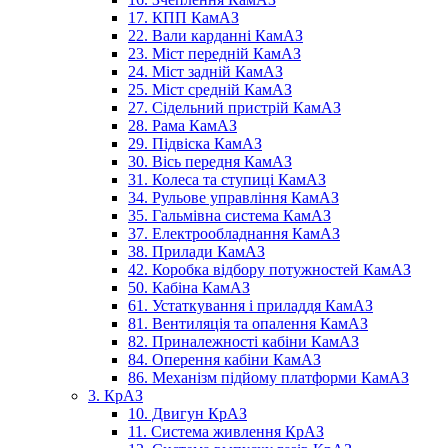
17. КПП КамАЗ
22. Вали карданні КамАЗ
23. Міст передній КамАЗ
24. Міст задній КамАЗ
25. Міст средній КамАЗ
27. Сідельний пристрій КамАЗ
28. Рама КамАЗ
29. Підвіска КамАЗ
30. Вісь передня КамАЗ
31. Колеса та ступиці КамАЗ
34. Рульове управління КамАЗ
35. Гальмівна система КамАЗ
37. Електрообладнання КамАЗ
38. Прилади КамАЗ
42. Коробка відбору потужностей КамАЗ
50. Кабіна КамАЗ
61. Устаткування і приладдя КамАЗ
81. Вентиляція та опалення КамАЗ
82. Приналежності кабіни КамАЗ
84. Оперення кабіни КамАЗ
86. Механізм підйому платформи КамАЗ
3. КрАЗ
10. Двигун КрАЗ
11. Система живлення КрАЗ