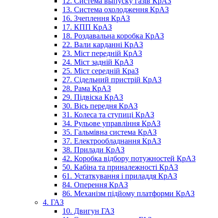
12. Система выпуску газів КрАЗ
13. Система охолодження КрАЗ
16. Зчеплення КрАЗ
17. КПП КрАЗ
18. Роздавальна коробка КрАЗ
22. Вали карданні КрАЗ
23. Міст передній КрАЗ
24. Міст задній КрАЗ
25. Міст середній КраЗ
27. Сідельний пристрій КрАЗ
28. Рама КрАЗ
29. Підвіска КрАЗ
30. Вісь передня КрАЗ
31. Колеса та ступиці КрАЗ
34. Рульове управління КрАЗ
35. Гальмівна система КрАЗ
37. Електрообладнання КрАЗ
38. Прилади КрАЗ
42. Коробка відбору потужностей КрАЗ
50. Кабіна та приналежності КрАЗ
61. Устаткування і приладдя КрАЗ
84. Оперення КрАЗ
86. Механізм підйому платформи КрАЗ
4. ГАЗ
10. Двигун ГАЗ