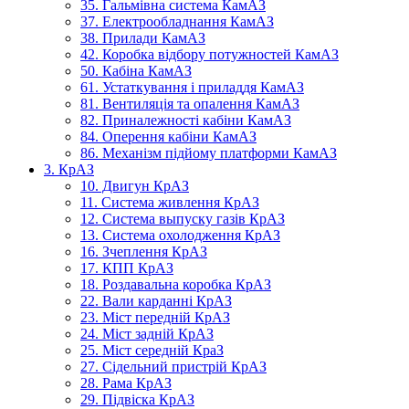
35. Гальмівна система КамАЗ
37. Електрообладнання КамАЗ
38. Прилади КамАЗ
42. Коробка відбору потужностей КамАЗ
50. Кабіна КамАЗ
61. Устаткування і приладдя КамАЗ
81. Вентиляція та опалення КамАЗ
82. Приналежності кабіни КамАЗ
84. Оперення кабіни КамАЗ
86. Механізм підйому платформи КамАЗ
3. КрАЗ
10. Двигун КрАЗ
11. Система живлення КрАЗ
12. Система выпуску газів КрАЗ
13. Система охолодження КрАЗ
16. Зчеплення КрАЗ
17. КПП КрАЗ
18. Роздавальна коробка КрАЗ
22. Вали карданні КрАЗ
23. Міст передній КрАЗ
24. Міст задній КрАЗ
25. Міст середній КраЗ
27. Сідельний пристрій КрАЗ
28. Рама КрАЗ
29. Підвіска КрАЗ