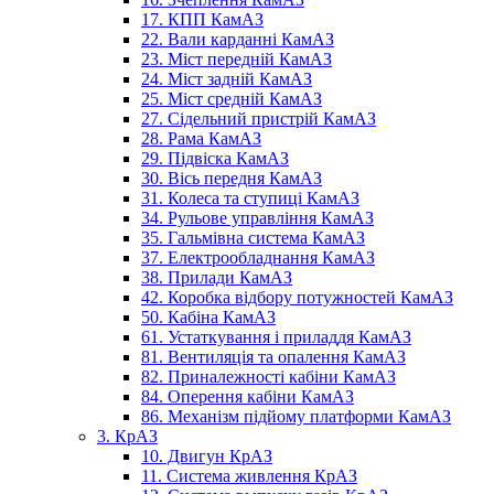
17. КПП КамАЗ
22. Вали карданні КамАЗ
23. Міст передній КамАЗ
24. Міст задній КамАЗ
25. Міст средній КамАЗ
27. Сідельний пристрій КамАЗ
28. Рама КамАЗ
29. Підвіска КамАЗ
30. Вісь передня КамАЗ
31. Колеса та ступиці КамАЗ
34. Рульове управління КамАЗ
35. Гальмівна система КамАЗ
37. Електрообладнання КамАЗ
38. Прилади КамАЗ
42. Коробка відбору потужностей КамАЗ
50. Кабіна КамАЗ
61. Устаткування і приладдя КамАЗ
81. Вентиляція та опалення КамАЗ
82. Приналежності кабіни КамАЗ
84. Оперення кабіни КамАЗ
86. Механізм підйому платформи КамАЗ
3. КрАЗ
10. Двигун КрАЗ
11. Система живлення КрАЗ