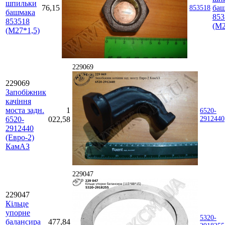
шпильки
76,15
ба
853518
башмака
853
853518
(М2
(М27*1,5)
229069
229069
Запобіжник
качіння
моста задн.
1
6520-
6520-
022,58
2912440
2912440
(Евро-2)
КамАЗ
229047
229047
Кільце
упорне
5320-
балансира
477,84