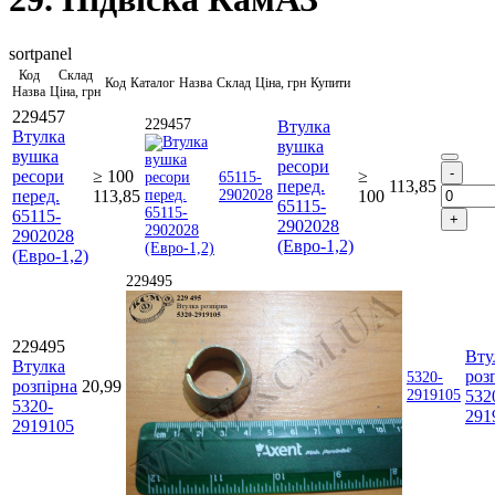
sortpanel
Код
Склад
Код
Каталог
Назва
Склад
Ціна, грн
Купити
Назва
Ціна, грн
229457
229457
Втулка
Втулка
вушка
вушка
ресори
ресори
≥ 100
≥
65115-
перед.
113,85
перед.
113,85
2902028
100
65115-
65115-
2902028
2902028
(Евро-1,2)
(Евро-1,2)
229495
229495
Вту
Втулка
роз
5320-
розпірна
20,99
2919105
532
5320-
291
2919105