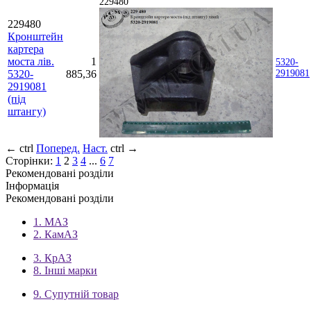
229480
229480
Кронштейн
картера
моста лів.
1
5320-
5320-
885,36
2919081
2919081
(під
штангу)
←
ctrl
Поперед.
Наст.
ctrl
→
Сторінки:
1
2
3
4
...
6
7
Рекомендовані розділи
Інформація
Рекомендовані розділи
1. МАЗ
2. КамАЗ
3. КрАЗ
8. Інші марки
9. Супутній товар