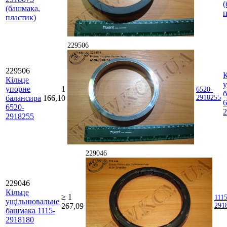
(
(башмака,
п
пластик)
229506
229506
К
Кільце
упорне
1
6520-
б
балансира
166,10
2918255
6
6520-
2
2918255
229046
229046
Кільце
≥ 1
1115
ущільнювальне
267,09
291
башмака 1115-
2918180