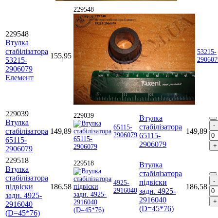
229548
229548
Втулка
стабілізатора
53215-
155,95
53215-
290607
2906079
Елемент
229039
229039
Втулка
Втулка
стабілізатора
65115-
стабілізатора
149,89
149,89
2906079
65115-
65115-
2906079
2906079
229518
229518
Втулка
Втулка
стабілізатора
стабілізатора
підвіски
4925-
підвіски
186,58
186,58
2916040
задн. 4925-
задн. 4925-
2916040
2916040
(D=45*76)
(D=45*76)