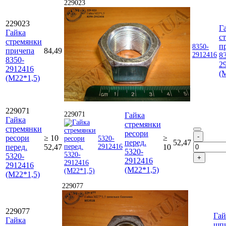
229023
229023
Г
Гайка
с
стремянки
п
8350-
причепа
84,49
2912416
8
8350-
2
2912416
(
(М22*1,5)
229071
229071
Гайка
Гайка
стремянки
стремянки
ресори
ресори
≥ 10
≥
5320-
перед.
52,47
перед.
52,47
2912416
10
5320-
5320-
2912416
2912416
(М22*1,5)
(М22*1,5)
229077
229077
Гай
Гайка
шп