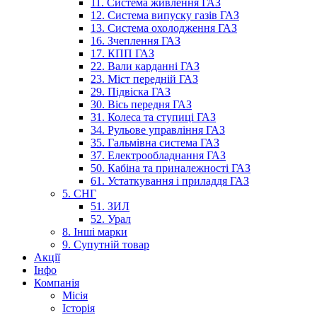
11. Система живлення ГАЗ
12. Система випуску газів ГАЗ
13. Система охолодження ГАЗ
16. Зчеплення ГАЗ
17. КПП ГАЗ
22. Вали карданні ГАЗ
23. Міст передній ГАЗ
29. Підвіска ГАЗ
30. Вісь передня ГАЗ
31. Колеса та ступиці ГАЗ
34. Рульове управління ГАЗ
35. Гальмівна система ГАЗ
37. Електрообладнання ГАЗ
50. Кабіна та приналежності ГАЗ
61. Устаткування і приладдя ГАЗ
5. СНГ
51. ЗИЛ
52. Урал
8. Інші марки
9. Супутній товар
Акції
Інфо
Компанія
Місія
Історія