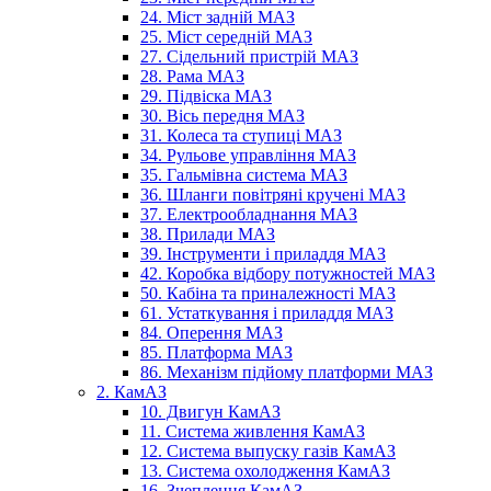
24. Міст задній МАЗ
25. Міст середній МАЗ
27. Сідельний пристрій МАЗ
28. Рама МАЗ
29. Підвіска МАЗ
30. Вісь передня МАЗ
31. Колеса та ступиці МАЗ
34. Рульове управління МАЗ
35. Гальмівна система МАЗ
36. Шланги повітряні кручені МАЗ
37. Електрообладнання МАЗ
38. Прилади МАЗ
39. Інструменти і приладдя МАЗ
42. Коробка відбору потужностей МАЗ
50. Кабіна та приналежності МАЗ
61. Устаткування і приладдя МАЗ
84. Оперення МАЗ
85. Платформа МАЗ
86. Механізм підйому платформи МАЗ
2. КамАЗ
10. Двигун КамАЗ
11. Система живлення КамАЗ
12. Система выпуску газів КамАЗ
13. Система охолодження КамАЗ
16. Зчеплення КамАЗ