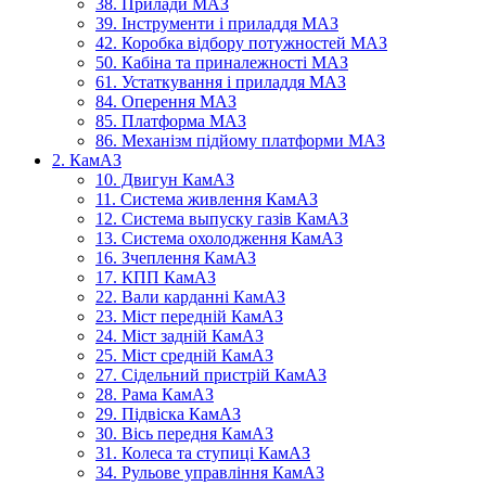
38. Прилади МАЗ
39. Інструменти і приладдя МАЗ
42. Коробка відбору потужностей МАЗ
50. Кабіна та приналежності МАЗ
61. Устаткування і приладдя МАЗ
84. Оперення МАЗ
85. Платформа МАЗ
86. Механізм підйому платформи МАЗ
2. КамАЗ
10. Двигун КамАЗ
11. Система живлення КамАЗ
12. Система выпуску газів КамАЗ
13. Система охолодження КамАЗ
16. Зчеплення КамАЗ
17. КПП КамАЗ
22. Вали карданні КамАЗ
23. Міст передній КамАЗ
24. Міст задній КамАЗ
25. Міст средній КамАЗ
27. Сідельний пристрій КамАЗ
28. Рама КамАЗ
29. Підвіска КамАЗ
30. Вісь передня КамАЗ
31. Колеса та ступиці КамАЗ
34. Рульове управління КамАЗ