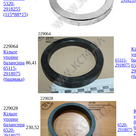
2918255
5320-
2918255
(115*88*15)
229064
229064
Кі
Кільце
у
упорне
ба
65115-
балансира
86,41
2918075
65
65115-
29
2918075
(б
(башмака)
229028
229028
К
Кільце
упорне
б
балансира
6520-
230,52
6
6520-
2918075
2
2918075