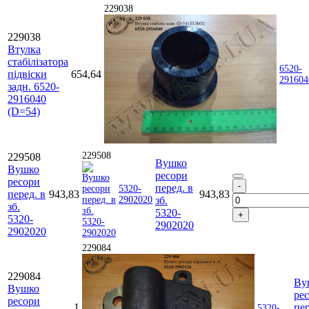
229038
229038
Втулка
стабілізатора
6520-
підвіски
654,64
291604
задн. 6520-
2916040
(D=54)
229508
229508
Вушко
Вушко
ресори
ресори
перед. в
5320-
перед. в
943,83
943,83
2902020
зб.
зб.
5320-
5320-
2902020
2902020
229084
229084
Ву
Вушко
ре
ресори
1
пер
5320-