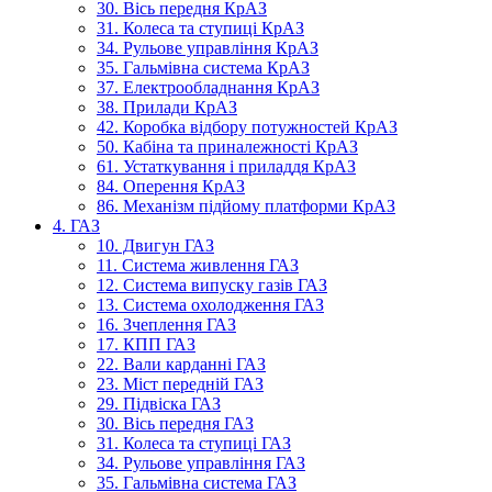
30. Вісь передня КрАЗ
31. Колеса та ступиці КрАЗ
34. Рульове управління КрАЗ
35. Гальмівна система КрАЗ
37. Електрообладнання КрАЗ
38. Прилади КрАЗ
42. Коробка відбору потужностей КрАЗ
50. Кабіна та приналежності КрАЗ
61. Устаткування і приладдя КрАЗ
84. Оперення КрАЗ
86. Механізм підйому платформи КрАЗ
4. ГАЗ
10. Двигун ГАЗ
11. Система живлення ГАЗ
12. Система випуску газів ГАЗ
13. Система охолодження ГАЗ
16. Зчеплення ГАЗ
17. КПП ГАЗ
22. Вали карданні ГАЗ
23. Міст передній ГАЗ
29. Підвіска ГАЗ
30. Вісь передня ГАЗ
31. Колеса та ступиці ГАЗ
34. Рульове управління ГАЗ
35. Гальмівна система ГАЗ