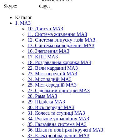
Skype:
daget_
Каталог
1. МАЗ
10. Двигун МАЗ
11. Система живлення МАЗ
12. Система випуску газів МАЗ
13. Система охолодження МАЗ
16. Зчеплення МАЗ
17. КПП МАЗ
18. Роздавальна коробка МАЗ
22. Вали карданні МАЗ
23. Міст передній МАЗ
24. Міст задній МАЗ
25. Міст середній МАЗ
27. Сідельний пристрій МАЗ
28. Рама МАЗ
29. Підвіска МАЗ
30. Вісь передня МАЗ
31. Колеса та ступиці МАЗ
34. Рульове управління МАЗ
35. Гальмівна система МАЗ
36. Шланги повітряні кручені МАЗ
37. Електрообладнання МАЗ