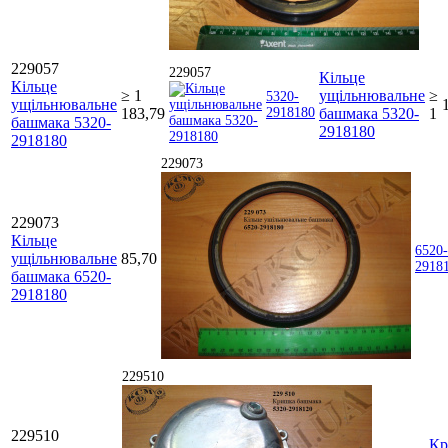
229057
229057
Кільце
Кільце
≥ 1
ущільнювальне
≥
5320-
ущільнювальне
183,79
2918180
башмака 5320-
1
башмака 5320-
2918180
2918180
229073
229073
Кільце
6520-
ущільнювальне
85,70
2918
башмака 6520-
2918180
229510
229510
Кр