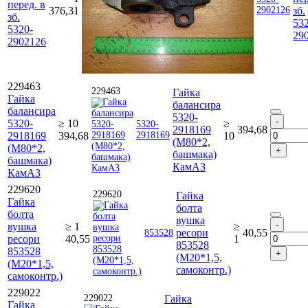
перед. в
376,31
2902126
зб.
зб.
53
5320-
29
2902126
229463
229463
Гайка
Гайка
балансира
балансира
5320-
5320-
≥ 10
≥
5320-
2918169
394,68
2918169
394,68
2918169
10
(М80*2,
(М80*2,
башмака)
башмака)
КамАЗ
КамАЗ
229620
229620
Гайка
Гайка
болта
болта
вушка
вушка
≥ 1
≥
ресори
40,55
853528
ресори
40,55
1
853528
853528
(М20*1,5,
(М20*1,5,
самоконтр.)
самоконтр.)
229022
229022
Гайка
Гайка