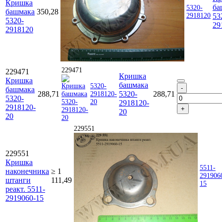
Кришка
ба
5320-
башмака
350,28
2918120
53
5320-
29
2918120
229471
229471
Кришка
Кришка
башмака
5320-
башмака
288,71
5320-
288,71
2918120-
5320-
20
2918120-
2918120-
20
20
229551
229551
Кришка
5511-
наконечника
≥ 1
291906
штанги
111,49
15
реакт. 5511-
2919060-15