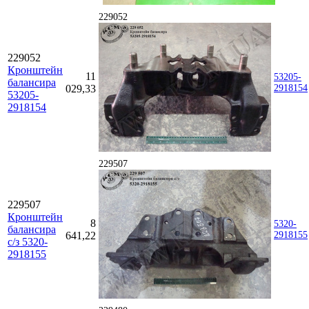
229052
229052
Кронштейн
11
53205-
балансира
029,33
2918154
53205-
2918154
229507
229507
Кронштейн
8
5320-
балансира
641,22
2918155
с/з 5320-
2918155