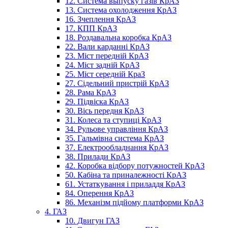
12. Система выпуску газів КрАЗ
13. Система охолодження КрАЗ
16. Зчеплення КрАЗ
17. КПП КрАЗ
18. Роздавальна коробка КрАЗ
22. Вали карданні КрАЗ
23. Міст передній КрАЗ
24. Міст задній КрАЗ
25. Міст середній КраЗ
27. Сідельний пристрій КрАЗ
28. Рама КрАЗ
29. Підвіска КрАЗ
30. Вісь передня КрАЗ
31. Колеса та ступиці КрАЗ
34. Рульове управління КрАЗ
35. Гальмівна система КрАЗ
37. Електрообладнання КрАЗ
38. Прилади КрАЗ
42. Коробка відбору потужностей КрАЗ
50. Кабіна та приналежності КрАЗ
61. Устаткування і приладдя КрАЗ
84. Оперення КрАЗ
86. Механізм підйому платформи КрАЗ
4. ГАЗ
10. Двигун ГАЗ