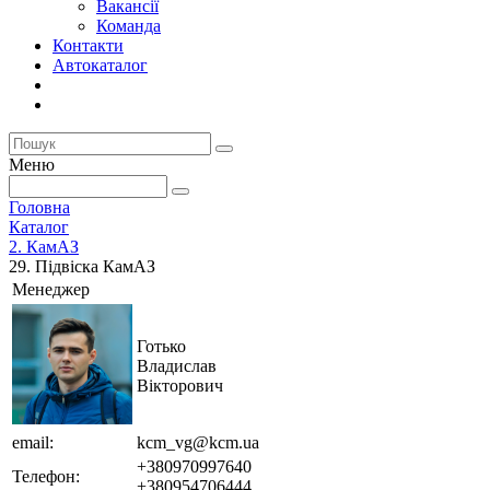
Вакансії
Команда
Контакти
Автокаталог
Меню
Головна
Каталог
2. КамАЗ
29. Підвіска КамАЗ
Менеджер
Готько
Владислав
Вікторович
email:
kcm_vg@kcm.ua
+380970997640
Телефон:
+380954706444