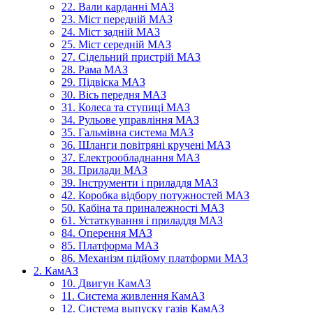
22. Вали карданні МАЗ
23. Міст передній МАЗ
24. Міст задній МАЗ
25. Міст середній МАЗ
27. Сідельний пристрій МАЗ
28. Рама МАЗ
29. Підвіска МАЗ
30. Вісь передня МАЗ
31. Колеса та ступиці МАЗ
34. Рульове управління МАЗ
35. Гальмівна система МАЗ
36. Шланги повітряні кручені МАЗ
37. Електрообладнання МАЗ
38. Прилади МАЗ
39. Інструменти і приладдя МАЗ
42. Коробка відбору потужностей МАЗ
50. Кабіна та приналежності МАЗ
61. Устаткування і приладдя МАЗ
84. Оперення МАЗ
85. Платформа МАЗ
86. Механізм підйому платформи МАЗ
2. КамАЗ
10. Двигун КамАЗ
11. Система живлення КамАЗ
12. Система выпуску газів КамАЗ