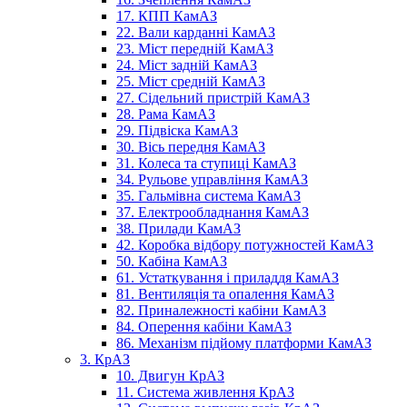
17. КПП КамАЗ
22. Вали карданні КамАЗ
23. Міст передній КамАЗ
24. Міст задній КамАЗ
25. Міст средній КамАЗ
27. Сідельний пристрій КамАЗ
28. Рама КамАЗ
29. Підвіска КамАЗ
30. Вісь передня КамАЗ
31. Колеса та ступиці КамАЗ
34. Рульове управління КамАЗ
35. Гальмівна система КамАЗ
37. Електрообладнання КамАЗ
38. Прилади КамАЗ
42. Коробка відбору потужностей КамАЗ
50. Кабіна КамАЗ
61. Устаткування і приладдя КамАЗ
81. Вентиляція та опалення КамАЗ
82. Приналежності кабіни КамАЗ
84. Оперення кабіни КамАЗ
86. Механізм підйому платформи КамАЗ
3. КрАЗ
10. Двигун КрАЗ
11. Система живлення КрАЗ