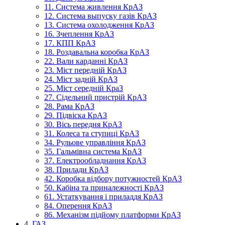
11. Система живлення КрАЗ
12. Система выпуску газів КрАЗ
13. Система охолодження КрАЗ
16. Зчеплення КрАЗ
17. КПП КрАЗ
18. Роздавальна коробка КрАЗ
22. Вали карданні КрАЗ
23. Міст передній КрАЗ
24. Міст задній КрАЗ
25. Міст середній КраЗ
27. Сідельний пристрій КрАЗ
28. Рама КрАЗ
29. Підвіска КрАЗ
30. Вісь передня КрАЗ
31. Колеса та ступиці КрАЗ
34. Рульове управління КрАЗ
35. Гальмівна система КрАЗ
37. Електрообладнання КрАЗ
38. Прилади КрАЗ
42. Коробка відбору потужностей КрАЗ
50. Кабіна та приналежності КрАЗ
61. Устаткування і приладдя КрАЗ
84. Оперення КрАЗ
86. Механізм підйому платформи КрАЗ
4. ГАЗ