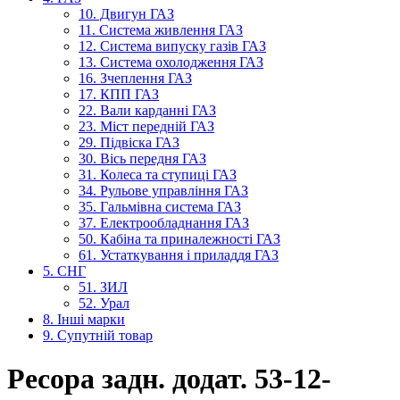
10. Двигун ГАЗ
11. Система живлення ГАЗ
12. Система випуску газів ГАЗ
13. Система охолодження ГАЗ
16. Зчеплення ГАЗ
17. КПП ГАЗ
22. Вали карданні ГАЗ
23. Міст передній ГАЗ
29. Підвіска ГАЗ
30. Вісь передня ГАЗ
31. Колеса та ступиці ГАЗ
34. Рульове управління ГАЗ
35. Гальмівна система ГАЗ
37. Електрообладнання ГАЗ
50. Кабіна та приналежності ГАЗ
61. Устаткування і приладдя ГАЗ
5. СНГ
51. ЗИЛ
52. Урал
8. Інші марки
9. Супутній товар
Ресора задн. додат. 53-12-