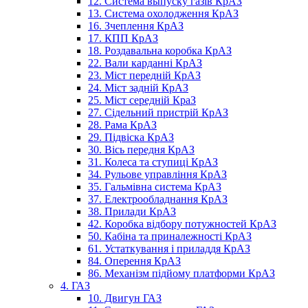
12. Система выпуску газів КрАЗ
13. Система охолодження КрАЗ
16. Зчеплення КрАЗ
17. КПП КрАЗ
18. Роздавальна коробка КрАЗ
22. Вали карданні КрАЗ
23. Міст передній КрАЗ
24. Міст задній КрАЗ
25. Міст середній КраЗ
27. Сідельний пристрій КрАЗ
28. Рама КрАЗ
29. Підвіска КрАЗ
30. Вісь передня КрАЗ
31. Колеса та ступиці КрАЗ
34. Рульове управління КрАЗ
35. Гальмівна система КрАЗ
37. Електрообладнання КрАЗ
38. Прилади КрАЗ
42. Коробка відбору потужностей КрАЗ
50. Кабіна та приналежності КрАЗ
61. Устаткування і приладдя КрАЗ
84. Оперення КрАЗ
86. Механізм підйому платформи КрАЗ
4. ГАЗ
10. Двигун ГАЗ