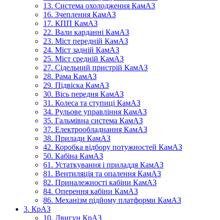
13. Система охолодження КамАЗ
16. Зчеплення КамАЗ
17. КПП КамАЗ
22. Вали карданні КамАЗ
23. Міст передній КамАЗ
24. Міст задній КамАЗ
25. Міст средній КамАЗ
27. Сідельний пристрій КамАЗ
28. Рама КамАЗ
29. Підвіска КамАЗ
30. Вісь передня КамАЗ
31. Колеса та ступиці КамАЗ
34. Рульове управління КамАЗ
35. Гальмівна система КамАЗ
37. Електрообладнання КамАЗ
38. Прилади КамАЗ
42. Коробка відбору потужностей КамАЗ
50. Кабіна КамАЗ
61. Устаткування і приладдя КамАЗ
81. Вентиляція та опалення КамАЗ
82. Приналежності кабіни КамАЗ
84. Оперення кабіни КамАЗ
86. Механізм підйому платформи КамАЗ
3. КрАЗ
10. Двигун КрАЗ