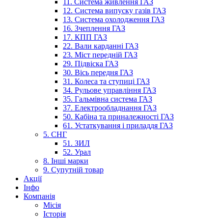
11. Система живлення ГАЗ
12. Система випуску газів ГАЗ
13. Система охолодження ГАЗ
16. Зчеплення ГАЗ
17. КПП ГАЗ
22. Вали карданні ГАЗ
23. Міст передній ГАЗ
29. Підвіска ГАЗ
30. Вісь передня ГАЗ
31. Колеса та ступиці ГАЗ
34. Рульове управління ГАЗ
35. Гальмівна система ГАЗ
37. Електрообладнання ГАЗ
50. Кабіна та приналежності ГАЗ
61. Устаткування і приладдя ГАЗ
5. СНГ
51. ЗИЛ
52. Урал
8. Інші марки
9. Супутній товар
Акції
Інфо
Компанія
Місія
Історія