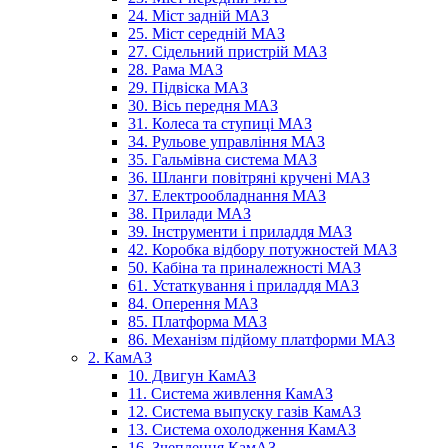
24. Міст задній МАЗ
25. Міст середній МАЗ
27. Сідельний пристрій МАЗ
28. Рама МАЗ
29. Підвіска МАЗ
30. Вісь передня МАЗ
31. Колеса та ступиці МАЗ
34. Рульове управління МАЗ
35. Гальмівна система МАЗ
36. Шланги повітряні кручені МАЗ
37. Електрообладнання МАЗ
38. Прилади МАЗ
39. Інструменти і приладдя МАЗ
42. Коробка відбору потужностей МАЗ
50. Кабіна та приналежності МАЗ
61. Устаткування і приладдя МАЗ
84. Оперення МАЗ
85. Платформа МАЗ
86. Механізм підйому платформи МАЗ
2. КамАЗ
10. Двигун КамАЗ
11. Система живлення КамАЗ
12. Система выпуску газів КамАЗ
13. Система охолодження КамАЗ
16. Зчеплення КамАЗ