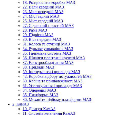
18. Роздавальна коробка МАЗ
22. Вали карданні МАЗ
23. Міст передній МАЗ
24. Міст задній МАЗ
25. Міст середній МАЗ
27. Сідельний пристрій МАЗ
28. Рама МАЗ
29. Підвіска МАЗ
30. Вісь передня МАЗ
31. Колеса та ступиці МАЗ
34. Рульове управління МАЗ
35. Гальмівна система МАЗ
36. Шланги повітряні кручені МАЗ
37. Електрообладнання МАЗ
38. Прилади МАЗ
39. Інструменти і приладдя МАЗ
42. Коробка відбору потужностей МАЗ
50. Кабіна та приналежності МАЗ
61. Устаткування і приладдя МАЗ
84. Оперення МАЗ
85. Платформа МАЗ
86. Механізм підйому платформи МАЗ
2. КамАЗ
10. Двигун КамАЗ
11. Система живлення КамАЗ