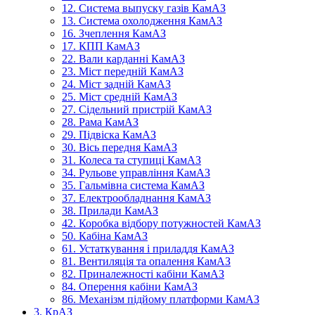
12. Система выпуску газів КамАЗ
13. Система охолодження КамАЗ
16. Зчеплення КамАЗ
17. КПП КамАЗ
22. Вали карданні КамАЗ
23. Міст передній КамАЗ
24. Міст задній КамАЗ
25. Міст средній КамАЗ
27. Сідельний пристрій КамАЗ
28. Рама КамАЗ
29. Підвіска КамАЗ
30. Вісь передня КамАЗ
31. Колеса та ступиці КамАЗ
34. Рульове управління КамАЗ
35. Гальмівна система КамАЗ
37. Електрообладнання КамАЗ
38. Прилади КамАЗ
42. Коробка відбору потужностей КамАЗ
50. Кабіна КамАЗ
61. Устаткування і приладдя КамАЗ
81. Вентиляція та опалення КамАЗ
82. Приналежності кабіни КамАЗ
84. Оперення кабіни КамАЗ
86. Механізм підйому платформи КамАЗ
3. КрАЗ