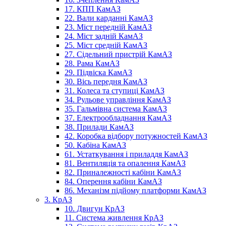
17. КПП КамАЗ
22. Вали карданні КамАЗ
23. Міст передній КамАЗ
24. Міст задній КамАЗ
25. Міст средній КамАЗ
27. Сідельний пристрій КамАЗ
28. Рама КамАЗ
29. Підвіска КамАЗ
30. Вісь передня КамАЗ
31. Колеса та ступиці КамАЗ
34. Рульове управління КамАЗ
35. Гальмівна система КамАЗ
37. Електрообладнання КамАЗ
38. Прилади КамАЗ
42. Коробка відбору потужностей КамАЗ
50. Кабіна КамАЗ
61. Устаткування і приладдя КамАЗ
81. Вентиляція та опалення КамАЗ
82. Приналежності кабіни КамАЗ
84. Оперення кабіни КамАЗ
86. Механізм підйому платформи КамАЗ
3. КрАЗ
10. Двигун КрАЗ
11. Система живлення КрАЗ