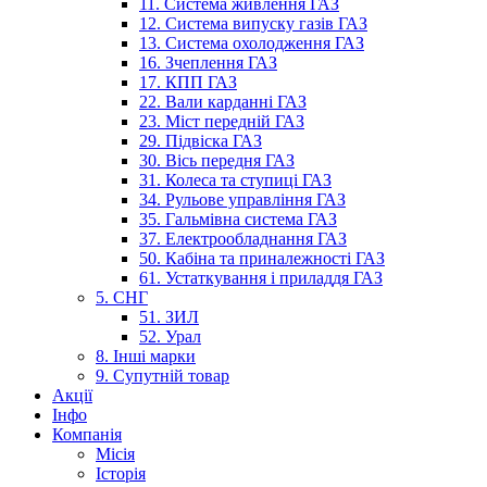
11. Система живлення ГАЗ
12. Система випуску газів ГАЗ
13. Система охолодження ГАЗ
16. Зчеплення ГАЗ
17. КПП ГАЗ
22. Вали карданні ГАЗ
23. Міст передній ГАЗ
29. Підвіска ГАЗ
30. Вісь передня ГАЗ
31. Колеса та ступиці ГАЗ
34. Рульове управління ГАЗ
35. Гальмівна система ГАЗ
37. Електрообладнання ГАЗ
50. Кабіна та приналежності ГАЗ
61. Устаткування і приладдя ГАЗ
5. СНГ
51. ЗИЛ
52. Урал
8. Інші марки
9. Супутній товар
Акції
Інфо
Компанія
Місія
Історія