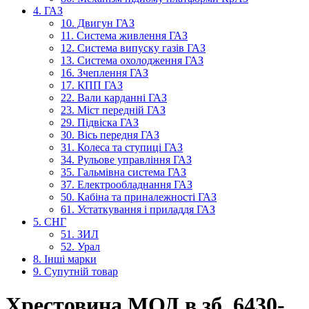
4. ГАЗ
10. Двигун ГАЗ
11. Система живлення ГАЗ
12. Система випуску газів ГАЗ
13. Система охолодження ГАЗ
16. Зчеплення ГАЗ
17. КПП ГАЗ
22. Вали карданні ГАЗ
23. Міст передній ГАЗ
29. Підвіска ГАЗ
30. Вісь передня ГАЗ
31. Колеса та ступиці ГАЗ
34. Рульове управління ГАЗ
35. Гальмівна система ГАЗ
37. Електрообладнання ГАЗ
50. Кабіна та приналежності ГАЗ
61. Устаткування і приладдя ГАЗ
5. СНГ
51. ЗИЛ
52. Урал
8. Інші марки
9. Супутній товар
Хрестовина МОД в зб. 6430-