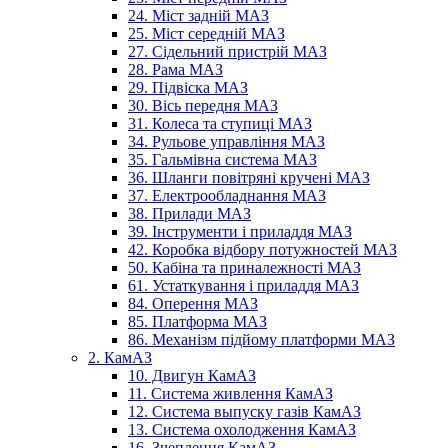
24. Міст задній МАЗ
25. Міст середній МАЗ
27. Сідельний пристрій МАЗ
28. Рама МАЗ
29. Підвіска МАЗ
30. Вісь передня МАЗ
31. Колеса та ступиці МАЗ
34. Рульове управління МАЗ
35. Гальмівна система МАЗ
36. Шланги повітряні кручені МАЗ
37. Електрообладнання МАЗ
38. Прилади МАЗ
39. Інструменти і приладдя МАЗ
42. Коробка відбору потужностей МАЗ
50. Кабіна та приналежності МАЗ
61. Устаткування і приладдя МАЗ
84. Оперення МАЗ
85. Платформа МАЗ
86. Механізм підйому платформи МАЗ
2. КамАЗ
10. Двигун КамАЗ
11. Система живлення КамАЗ
12. Система выпуску газів КамАЗ
13. Система охолодження КамАЗ
16. Зчеплення КамАЗ