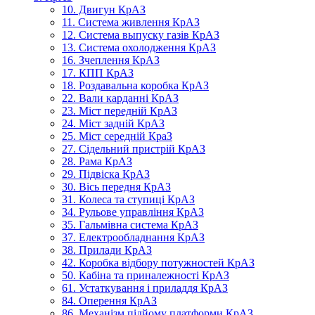
10. Двигун КрАЗ
11. Система живлення КрАЗ
12. Система выпуску газів КрАЗ
13. Система охолодження КрАЗ
16. Зчеплення КрАЗ
17. КПП КрАЗ
18. Роздавальна коробка КрАЗ
22. Вали карданні КрАЗ
23. Міст передній КрАЗ
24. Міст задній КрАЗ
25. Міст середній КраЗ
27. Сідельний пристрій КрАЗ
28. Рама КрАЗ
29. Підвіска КрАЗ
30. Вісь передня КрАЗ
31. Колеса та ступиці КрАЗ
34. Рульове управління КрАЗ
35. Гальмівна система КрАЗ
37. Електрообладнання КрАЗ
38. Прилади КрАЗ
42. Коробка відбору потужностей КрАЗ
50. Кабіна та приналежності КрАЗ
61. Устаткування і приладдя КрАЗ
84. Оперення КрАЗ
86. Механізм підйому платформи КрАЗ