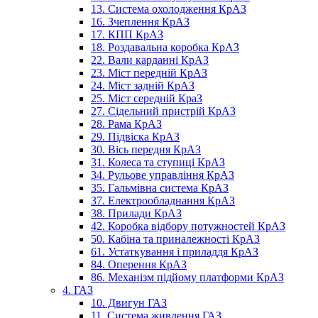
13. Система охолодження КрАЗ
16. Зчеплення КрАЗ
17. КПП КрАЗ
18. Роздавальна коробка КрАЗ
22. Вали карданні КрАЗ
23. Міст передній КрАЗ
24. Міст задній КрАЗ
25. Міст середній КраЗ
27. Сідельний пристрій КрАЗ
28. Рама КрАЗ
29. Підвіска КрАЗ
30. Вісь передня КрАЗ
31. Колеса та ступиці КрАЗ
34. Рульове управління КрАЗ
35. Гальмівна система КрАЗ
37. Електрообладнання КрАЗ
38. Прилади КрАЗ
42. Коробка відбору потужностей КрАЗ
50. Кабіна та приналежності КрАЗ
61. Устаткування і приладдя КрАЗ
84. Оперення КрАЗ
86. Механізм підйому платформи КрАЗ
4. ГАЗ
10. Двигун ГАЗ
11. Система живлення ГАЗ