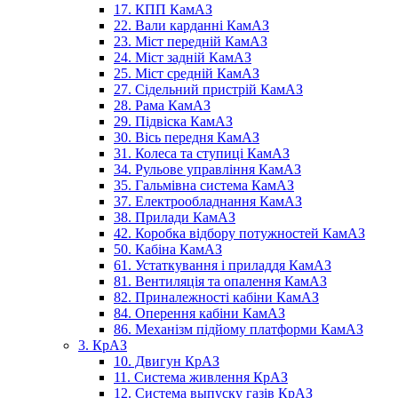
17. КПП КамАЗ
22. Вали карданні КамАЗ
23. Міст передній КамАЗ
24. Міст задній КамАЗ
25. Міст средній КамАЗ
27. Сідельний пристрій КамАЗ
28. Рама КамАЗ
29. Підвіска КамАЗ
30. Вісь передня КамАЗ
31. Колеса та ступиці КамАЗ
34. Рульове управління КамАЗ
35. Гальмівна система КамАЗ
37. Електрообладнання КамАЗ
38. Прилади КамАЗ
42. Коробка відбору потужностей КамАЗ
50. Кабіна КамАЗ
61. Устаткування і приладдя КамАЗ
81. Вентиляція та опалення КамАЗ
82. Приналежності кабіни КамАЗ
84. Оперення кабіни КамАЗ
86. Механізм підйому платформи КамАЗ
3. КрАЗ
10. Двигун КрАЗ
11. Система живлення КрАЗ
12. Система выпуску газів КрАЗ