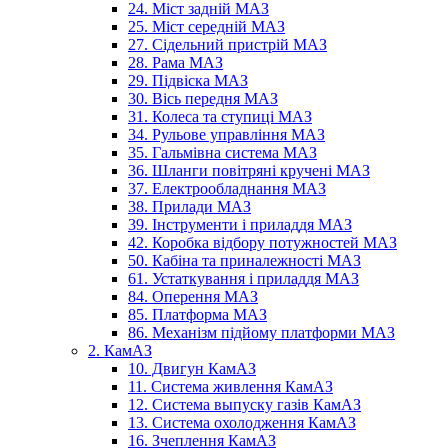
24. Міст задній МАЗ
25. Міст середній МАЗ
27. Сідельний пристрій МАЗ
28. Рама МАЗ
29. Підвіска МАЗ
30. Вісь передня МАЗ
31. Колеса та ступиці МАЗ
34. Рульове управління МАЗ
35. Гальмівна система МАЗ
36. Шланги повітряні кручені МАЗ
37. Електрообладнання МАЗ
38. Прилади МАЗ
39. Інструменти і приладдя МАЗ
42. Коробка відбору потужностей МАЗ
50. Кабіна та приналежності МАЗ
61. Устаткування і приладдя МАЗ
84. Оперення МАЗ
85. Платформа МАЗ
86. Механізм підйому платформи МАЗ
2. КамАЗ
10. Двигун КамАЗ
11. Система живлення КамАЗ
12. Система выпуску газів КамАЗ
13. Система охолодження КамАЗ
16. Зчеплення КамАЗ