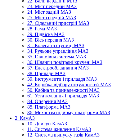
22. Вали карданні МАЗ
23. Міст передній МАЗ
24. Міст задній МАЗ
25. Міст середній МАЗ
27. Сідельний пристрій МАЗ
28. Рама МАЗ
29. Підвіска МАЗ
30. Вісь передня МАЗ
31. Колеса та ступиці МАЗ
34. Рульове управління МАЗ
35. Гальмівна система МАЗ
36. Шланги повітряні кручені МАЗ
37. Електрообладнання МАЗ
38. Прилади МАЗ
39. Інструменти і приладдя МАЗ
42. Коробка відбору потужностей МАЗ
50. Кабіна та приналежності МАЗ
61. Устаткування і приладдя МАЗ
84. Оперення МАЗ
85. Платформа МАЗ
86. Механізм підйому платформи МАЗ
2. КамАЗ
10. Двигун КамАЗ
11. Система живлення КамАЗ
12. Система выпуску газів КамАЗ