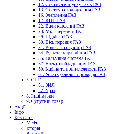
12. Система випуску газів ГАЗ
13. Система охолодження ГАЗ
16. Зчеплення ГАЗ
17. КПП ГАЗ
22. Вали карданні ГАЗ
23. Міст передній ГАЗ
29. Підвіска ГАЗ
30. Вісь передня ГАЗ
31. Колеса та ступиці ГАЗ
34. Рульове управління ГАЗ
35. Гальмівна система ГАЗ
37. Електрообладнання ГАЗ
50. Кабіна та приналежності ГАЗ
61. Устаткування і приладдя ГАЗ
5. СНГ
51. ЗИЛ
52. Урал
8. Інші марки
9. Супутній товар
Акції
Інфо
Компанія
Місія
Історія
Вакансії