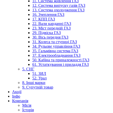
11. Система живлення ГАЗ
12. Система випуску газів ГАЗ
13. Система охолодження ГАЗ
16. Зчеплення ГАЗ
17. КПП ГАЗ
22. Вали карданні ГАЗ
23. Міст передній ГАЗ
29. Підвіска ГАЗ
30. Вісь передня ГАЗ
31. Колеса та ступиці ГАЗ
34. Рульове управління ГАЗ
35. Гальмівна система ГАЗ
37. Електрообладнання ГАЗ
50. Кабіна та приналежності ГАЗ
61. Устаткування і приладдя ГАЗ
5. СНГ
51. ЗИЛ
52. Урал
8. Інші марки
9. Супутній товар
Акції
Інфо
Компанія
Місія
Історія