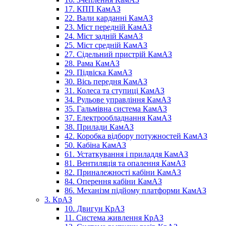
17. КПП КамАЗ
22. Вали карданні КамАЗ
23. Міст передній КамАЗ
24. Міст задній КамАЗ
25. Міст средній КамАЗ
27. Сідельний пристрій КамАЗ
28. Рама КамАЗ
29. Підвіска КамАЗ
30. Вісь передня КамАЗ
31. Колеса та ступиці КамАЗ
34. Рульове управління КамАЗ
35. Гальмівна система КамАЗ
37. Електрообладнання КамАЗ
38. Прилади КамАЗ
42. Коробка відбору потужностей КамАЗ
50. Кабіна КамАЗ
61. Устаткування і приладдя КамАЗ
81. Вентиляція та опалення КамАЗ
82. Приналежності кабіни КамАЗ
84. Оперення кабіни КамАЗ
86. Механізм підйому платформи КамАЗ
3. КрАЗ
10. Двигун КрАЗ
11. Система живлення КрАЗ