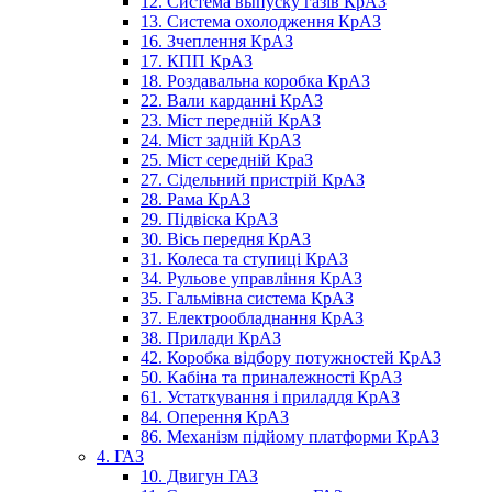
12. Система выпуску газів КрАЗ
13. Система охолодження КрАЗ
16. Зчеплення КрАЗ
17. КПП КрАЗ
18. Роздавальна коробка КрАЗ
22. Вали карданні КрАЗ
23. Міст передній КрАЗ
24. Міст задній КрАЗ
25. Міст середній КраЗ
27. Сідельний пристрій КрАЗ
28. Рама КрАЗ
29. Підвіска КрАЗ
30. Вісь передня КрАЗ
31. Колеса та ступиці КрАЗ
34. Рульове управління КрАЗ
35. Гальмівна система КрАЗ
37. Електрообладнання КрАЗ
38. Прилади КрАЗ
42. Коробка відбору потужностей КрАЗ
50. Кабіна та приналежності КрАЗ
61. Устаткування і приладдя КрАЗ
84. Оперення КрАЗ
86. Механізм підйому платформи КрАЗ
4. ГАЗ
10. Двигун ГАЗ