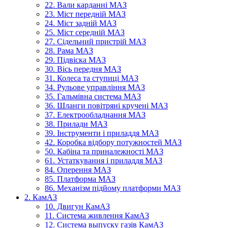
22. Вали карданні МАЗ
23. Міст передній МАЗ
24. Міст задній МАЗ
25. Міст середній МАЗ
27. Сідельний пристрій МАЗ
28. Рама МАЗ
29. Підвіска МАЗ
30. Вісь передня МАЗ
31. Колеса та ступиці МАЗ
34. Рульове управління МАЗ
35. Гальмівна система МАЗ
36. Шланги повітряні кручені МАЗ
37. Електрообладнання МАЗ
38. Прилади МАЗ
39. Інструменти і приладдя МАЗ
42. Коробка відбору потужностей МАЗ
50. Кабіна та приналежності МАЗ
61. Устаткування і приладдя МАЗ
84. Оперення МАЗ
85. Платформа МАЗ
86. Механізм підйому платформи МАЗ
2. КамАЗ
10. Двигун КамАЗ
11. Система живлення КамАЗ
12. Система выпуску газів КамАЗ