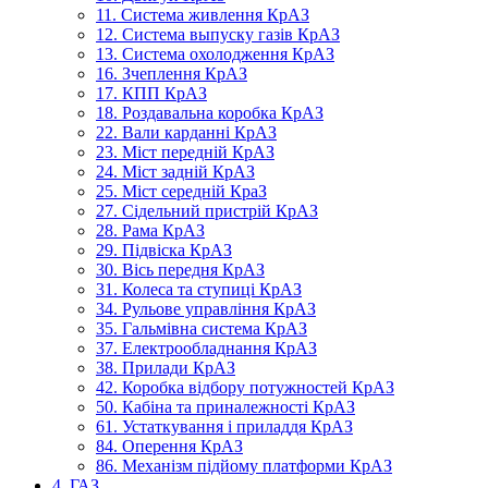
11. Система живлення КрАЗ
12. Система выпуску газів КрАЗ
13. Система охолодження КрАЗ
16. Зчеплення КрАЗ
17. КПП КрАЗ
18. Роздавальна коробка КрАЗ
22. Вали карданні КрАЗ
23. Міст передній КрАЗ
24. Міст задній КрАЗ
25. Міст середній КраЗ
27. Сідельний пристрій КрАЗ
28. Рама КрАЗ
29. Підвіска КрАЗ
30. Вісь передня КрАЗ
31. Колеса та ступиці КрАЗ
34. Рульове управління КрАЗ
35. Гальмівна система КрАЗ
37. Електрообладнання КрАЗ
38. Прилади КрАЗ
42. Коробка відбору потужностей КрАЗ
50. Кабіна та приналежності КрАЗ
61. Устаткування і приладдя КрАЗ
84. Оперення КрАЗ
86. Механізм підйому платформи КрАЗ
4. ГАЗ