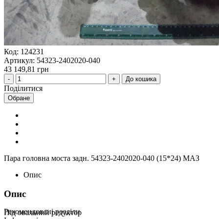
Код: 124231
Артикул: 54323-2402020-040
43 149,81 грн
До кошика
Поділитися
Обране
Пара головна моста задн. 54323-2402020-040 (15*24) МАЗ
Опис
Опис
Рекомендовані розділи
Під овальний редуктор