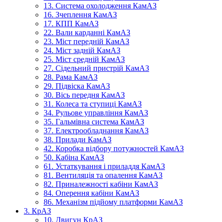
13. Система охолодження КамАЗ
16. Зчеплення КамАЗ
17. КПП КамАЗ
22. Вали карданні КамАЗ
23. Міст передній КамАЗ
24. Міст задній КамАЗ
25. Міст средній КамАЗ
27. Сідельний пристрій КамАЗ
28. Рама КамАЗ
29. Підвіска КамАЗ
30. Вісь передня КамАЗ
31. Колеса та ступиці КамАЗ
34. Рульове управління КамАЗ
35. Гальмівна система КамАЗ
37. Електрообладнання КамАЗ
38. Прилади КамАЗ
42. Коробка відбору потужностей КамАЗ
50. Кабіна КамАЗ
61. Устаткування і приладдя КамАЗ
81. Вентиляція та опалення КамАЗ
82. Приналежності кабіни КамАЗ
84. Оперення кабіни КамАЗ
86. Механізм підйому платформи КамАЗ
3. КрАЗ
10. Двигун КрАЗ