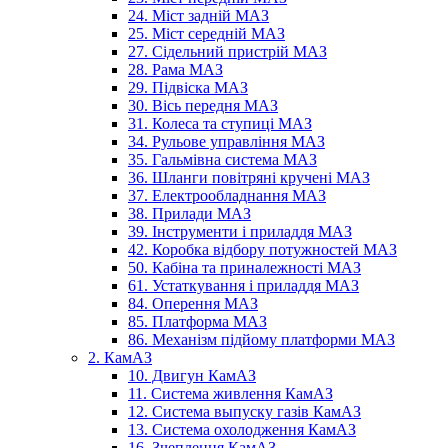
24. Міст задній МАЗ
25. Міст середній МАЗ
27. Сідельний пристрій МАЗ
28. Рама МАЗ
29. Підвіска МАЗ
30. Вісь передня МАЗ
31. Колеса та ступиці МАЗ
34. Рульове управління МАЗ
35. Гальмівна система МАЗ
36. Шланги повітряні кручені МАЗ
37. Електрообладнання МАЗ
38. Прилади МАЗ
39. Інструменти і приладдя МАЗ
42. Коробка відбору потужностей МАЗ
50. Кабіна та приналежності МАЗ
61. Устаткування і приладдя МАЗ
84. Оперення МАЗ
85. Платформа МАЗ
86. Механізм підйому платформи МАЗ
2. КамАЗ
10. Двигун КамАЗ
11. Система живлення КамАЗ
12. Система выпуску газів КамАЗ
13. Система охолодження КамАЗ
16. Зчеплення КамАЗ