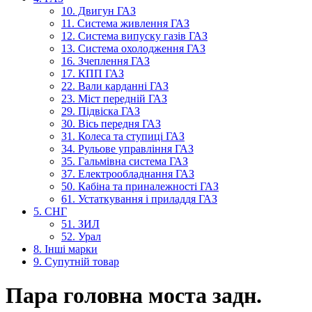
10. Двигун ГАЗ
11. Система живлення ГАЗ
12. Система випуску газів ГАЗ
13. Система охолодження ГАЗ
16. Зчеплення ГАЗ
17. КПП ГАЗ
22. Вали карданні ГАЗ
23. Міст передній ГАЗ
29. Підвіска ГАЗ
30. Вісь передня ГАЗ
31. Колеса та ступиці ГАЗ
34. Рульове управління ГАЗ
35. Гальмівна система ГАЗ
37. Електрообладнання ГАЗ
50. Кабіна та приналежності ГАЗ
61. Устаткування і приладдя ГАЗ
5. СНГ
51. ЗИЛ
52. Урал
8. Інші марки
9. Супутній товар
Пара головна моста задн.