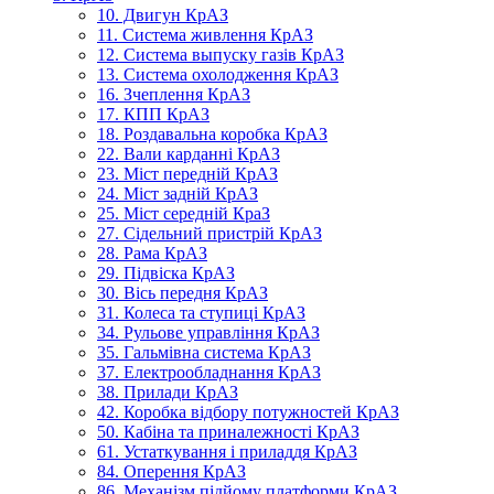
10. Двигун КрАЗ
11. Система живлення КрАЗ
12. Система выпуску газів КрАЗ
13. Система охолодження КрАЗ
16. Зчеплення КрАЗ
17. КПП КрАЗ
18. Роздавальна коробка КрАЗ
22. Вали карданні КрАЗ
23. Міст передній КрАЗ
24. Міст задній КрАЗ
25. Міст середній КраЗ
27. Сідельний пристрій КрАЗ
28. Рама КрАЗ
29. Підвіска КрАЗ
30. Вісь передня КрАЗ
31. Колеса та ступиці КрАЗ
34. Рульове управління КрАЗ
35. Гальмівна система КрАЗ
37. Електрообладнання КрАЗ
38. Прилади КрАЗ
42. Коробка відбору потужностей КрАЗ
50. Кабіна та приналежності КрАЗ
61. Устаткування і приладдя КрАЗ
84. Оперення КрАЗ
86. Механізм підйому платформи КрАЗ