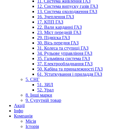
11. Система живлення ГАЗ
12. Система випуску газів ГАЗ
13. Система охолодження ГАЗ
16. Зчеплення ГАЗ
17. КПП ГАЗ
22. Вали карданні ГАЗ
23. Міст передній ГАЗ
29. Підвіска ГАЗ
30. Вісь передня ГАЗ
31. Колеса та ступиці ГАЗ
34. Рульове управління ГАЗ
35. Гальмівна система ГАЗ
37. Електрообладнання ГАЗ
50. Кабіна та приналежності ГАЗ
61. Устаткування і приладдя ГАЗ
5. СНГ
51. ЗИЛ
52. Урал
8. Інші марки
9. Супутній товар
Акції
Інфо
Компанія
Місія
Історія