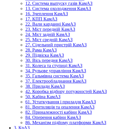
12. Система выпуску газів КамАЗ
13. Система охолодження КамАЗ
16. Зчеплення КамАЗ
17. КПП КамАЗ
22. Вали карданні КамАЗ
23. Міст передній КамАЗ
24. Міст задній КамАЗ
25. Міст средній КамАЗ
27. Сідельний пристрій КамАЗ
28. Рама КамАЗ
29. Підвіска КамАЗ
30. Вісь передня КамАЗ
31. Колеса та ступиці КамАЗ
34. Рульове управління КамАЗ
35. Гальмівна система КамАЗ
37. Електрообладнання КамАЗ
38. Прилади КамАЗ
42. Коробка відбору потужностей КамАЗ
50. Кабіна КамАЗ
61. Устаткування і приладдя КамАЗ
81. Вентиляція та опалення КамАЗ
82. Приналежності кабіни КамАЗ
84. Оперення кабіни КамАЗ
86. Механізм підйому платформи КамАЗ
3. КрАЗ