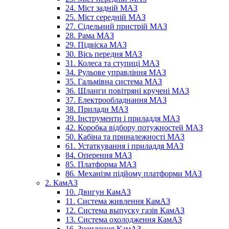
24. Міст задній МАЗ
25. Міст середній МАЗ
27. Сідельний пристрій МАЗ
28. Рама МАЗ
29. Підвіска МАЗ
30. Вісь передня МАЗ
31. Колеса та ступиці МАЗ
34. Рульове управління МАЗ
35. Гальмівна система МАЗ
36. Шланги повітряні кручені МАЗ
37. Електрообладнання МАЗ
38. Прилади МАЗ
39. Інструменти і приладдя МАЗ
42. Коробка відбору потужностей МАЗ
50. Кабіна та приналежності МАЗ
61. Устаткування і приладдя МАЗ
84. Оперення МАЗ
85. Платформа МАЗ
86. Механізм підйому платформи МАЗ
2. КамАЗ
10. Двигун КамАЗ
11. Система живлення КамАЗ
12. Система выпуску газів КамАЗ
13. Система охолодження КамАЗ
16. Зчеплення КамАЗ