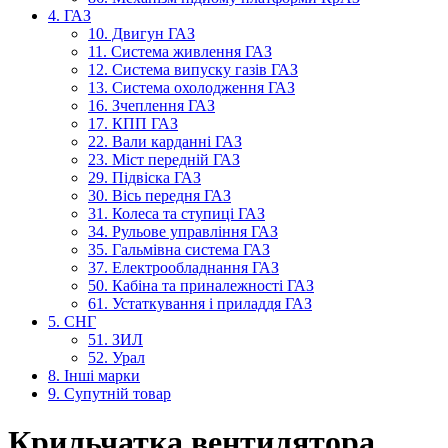
4. ГАЗ
10. Двигун ГАЗ
11. Система живлення ГАЗ
12. Система випуску газів ГАЗ
13. Система охолодження ГАЗ
16. Зчеплення ГАЗ
17. КПП ГАЗ
22. Вали карданні ГАЗ
23. Міст передній ГАЗ
29. Підвіска ГАЗ
30. Вісь передня ГАЗ
31. Колеса та ступиці ГАЗ
34. Рульове управління ГАЗ
35. Гальмівна система ГАЗ
37. Електрообладнання ГАЗ
50. Кабіна та приналежності ГАЗ
61. Устаткування і приладдя ГАЗ
5. СНГ
51. ЗИЛ
52. Урал
8. Інші марки
9. Супутній товар
Крильчатка вентилятора