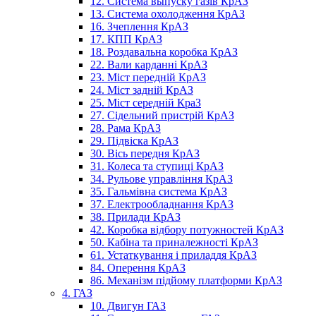
12. Система выпуску газів КрАЗ
13. Система охолодження КрАЗ
16. Зчеплення КрАЗ
17. КПП КрАЗ
18. Роздавальна коробка КрАЗ
22. Вали карданні КрАЗ
23. Міст передній КрАЗ
24. Міст задній КрАЗ
25. Міст середній КраЗ
27. Сідельний пристрій КрАЗ
28. Рама КрАЗ
29. Підвіска КрАЗ
30. Вісь передня КрАЗ
31. Колеса та ступиці КрАЗ
34. Рульове управління КрАЗ
35. Гальмівна система КрАЗ
37. Електрообладнання КрАЗ
38. Прилади КрАЗ
42. Коробка відбору потужностей КрАЗ
50. Кабіна та приналежності КрАЗ
61. Устаткування і приладдя КрАЗ
84. Оперення КрАЗ
86. Механізм підйому платформи КрАЗ
4. ГАЗ
10. Двигун ГАЗ