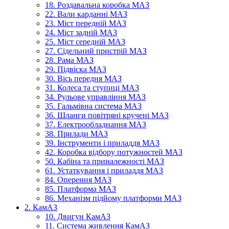
18. Роздавальна коробка МАЗ
22. Вали карданні МАЗ
23. Міст передній МАЗ
24. Міст задній МАЗ
25. Міст середній МАЗ
27. Сідельний пристрій МАЗ
28. Рама МАЗ
29. Підвіска МАЗ
30. Вісь передня МАЗ
31. Колеса та ступиці МАЗ
34. Рульове управління МАЗ
35. Гальмівна система МАЗ
36. Шланги повітряні кручені МАЗ
37. Електрообладнання МАЗ
38. Прилади МАЗ
39. Інструменти і приладдя МАЗ
42. Коробка відбору потужностей МАЗ
50. Кабіна та приналежності МАЗ
61. Устаткування і приладдя МАЗ
84. Оперення МАЗ
85. Платформа МАЗ
86. Механізм підйому платформи МАЗ
2. КамАЗ
10. Двигун КамАЗ
11. Система живлення КамАЗ