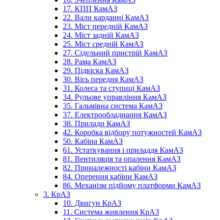
17. КПП КамАЗ
22. Вали карданні КамАЗ
23. Міст передній КамАЗ
24. Міст задній КамАЗ
25. Міст средній КамАЗ
27. Сідельний пристрій КамАЗ
28. Рама КамАЗ
29. Підвіска КамАЗ
30. Вісь передня КамАЗ
31. Колеса та ступиці КамАЗ
34. Рульове управління КамАЗ
35. Гальмівна система КамАЗ
37. Електрообладнання КамАЗ
38. Прилади КамАЗ
42. Коробка відбору потужностей КамАЗ
50. Кабіна КамАЗ
61. Устаткування і приладдя КамАЗ
81. Вентиляція та опалення КамАЗ
82. Приналежності кабіни КамАЗ
84. Оперення кабіни КамАЗ
86. Механізм підйому платформи КамАЗ
3. КрАЗ
10. Двигун КрАЗ
11. Система живлення КрАЗ