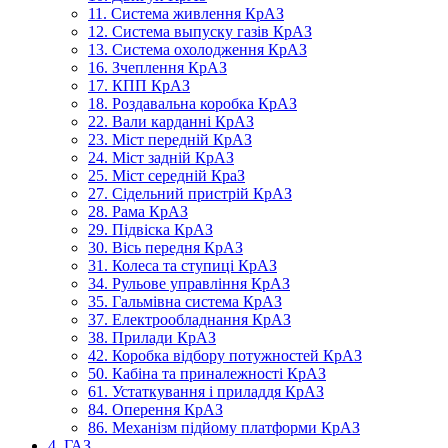
11. Система живлення КрАЗ
12. Система выпуску газів КрАЗ
13. Система охолодження КрАЗ
16. Зчеплення КрАЗ
17. КПП КрАЗ
18. Роздавальна коробка КрАЗ
22. Вали карданні КрАЗ
23. Міст передній КрАЗ
24. Міст задній КрАЗ
25. Міст середній КраЗ
27. Сідельний пристрій КрАЗ
28. Рама КрАЗ
29. Підвіска КрАЗ
30. Вісь передня КрАЗ
31. Колеса та ступиці КрАЗ
34. Рульове управління КрАЗ
35. Гальмівна система КрАЗ
37. Електрообладнання КрАЗ
38. Прилади КрАЗ
42. Коробка відбору потужностей КрАЗ
50. Кабіна та приналежності КрАЗ
61. Устаткування і приладдя КрАЗ
84. Оперення КрАЗ
86. Механізм підйому платформи КрАЗ
4. ГАЗ