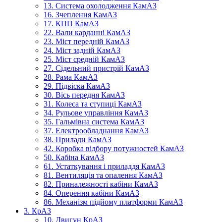
13. Система охолодження КамАЗ
16. Зчеплення КамАЗ
17. КПП КамАЗ
22. Вали карданні КамАЗ
23. Міст передній КамАЗ
24. Міст задній КамАЗ
25. Міст средній КамАЗ
27. Сідельний пристрій КамАЗ
28. Рама КамАЗ
29. Підвіска КамАЗ
30. Вісь передня КамАЗ
31. Колеса та ступиці КамАЗ
34. Рульове управління КамАЗ
35. Гальмівна система КамАЗ
37. Електрообладнання КамАЗ
38. Прилади КамАЗ
42. Коробка відбору потужностей КамАЗ
50. Кабіна КамАЗ
61. Устаткування і приладдя КамАЗ
81. Вентиляція та опалення КамАЗ
82. Приналежності кабіни КамАЗ
84. Оперення кабіни КамАЗ
86. Механізм підйому платформи КамАЗ
3. КрАЗ
10. Двигун КрАЗ