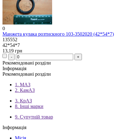
0
Манжета кулака розтискного 103-3502020 (42*54*7)
135552
42*54*7
13,19 грн
Рекомендовані розділи
Інформація
Рекомендовані розділи
1. МАЗ
2. КамАЗ
3. КрАЗ
8. Інші марки
9. Супутній товар
Інформація
Місія