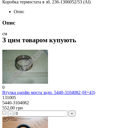
Коробка термостата в зб. 236-1306052/53 (Al)
Опис
Опис
см
З цим товаром купують
0
Втулка цапфи моста задн. 5440-3104082 (Н=43)
131005
5440-3104082
552,00 грн