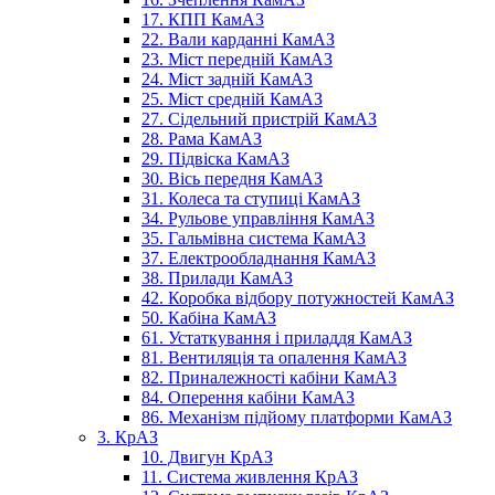
17. КПП КамАЗ
22. Вали карданні КамАЗ
23. Міст передній КамАЗ
24. Міст задній КамАЗ
25. Міст средній КамАЗ
27. Сідельний пристрій КамАЗ
28. Рама КамАЗ
29. Підвіска КамАЗ
30. Вісь передня КамАЗ
31. Колеса та ступиці КамАЗ
34. Рульове управління КамАЗ
35. Гальмівна система КамАЗ
37. Електрообладнання КамАЗ
38. Прилади КамАЗ
42. Коробка відбору потужностей КамАЗ
50. Кабіна КамАЗ
61. Устаткування і приладдя КамАЗ
81. Вентиляція та опалення КамАЗ
82. Приналежності кабіни КамАЗ
84. Оперення кабіни КамАЗ
86. Механізм підйому платформи КамАЗ
3. КрАЗ
10. Двигун КрАЗ
11. Система живлення КрАЗ