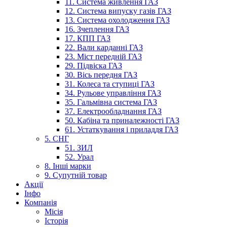
11. Система живлення ГАЗ
12. Система випуску газів ГАЗ
13. Система охолодження ГАЗ
16. Зчеплення ГАЗ
17. КПП ГАЗ
22. Вали карданні ГАЗ
23. Міст передній ГАЗ
29. Підвіска ГАЗ
30. Вісь передня ГАЗ
31. Колеса та ступиці ГАЗ
34. Рульове управління ГАЗ
35. Гальмівна система ГАЗ
37. Електрообладнання ГАЗ
50. Кабіна та приналежності ГАЗ
61. Устаткування і приладдя ГАЗ
5. СНГ
51. ЗИЛ
52. Урал
8. Інші марки
9. Супутній товар
Акції
Інфо
Компанія
Місія
Історія