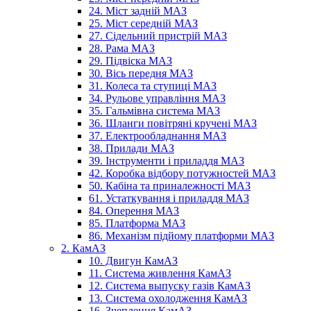
24. Міст задній МАЗ
25. Міст середній МАЗ
27. Сідельний пристрій МАЗ
28. Рама МАЗ
29. Підвіска МАЗ
30. Вісь передня МАЗ
31. Колеса та ступиці МАЗ
34. Рульове управління МАЗ
35. Гальмівна система МАЗ
36. Шланги повітряні кручені МАЗ
37. Електрообладнання МАЗ
38. Прилади МАЗ
39. Інструменти і приладдя МАЗ
42. Коробка відбору потужностей МАЗ
50. Кабіна та приналежності МАЗ
61. Устаткування і приладдя МАЗ
84. Оперення МАЗ
85. Платформа МАЗ
86. Механізм підйому платформи МАЗ
2. КамАЗ
10. Двигун КамАЗ
11. Система живлення КамАЗ
12. Система выпуску газів КамАЗ
13. Система охолодження КамАЗ
16. Зчеплення КамАЗ