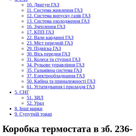
10. Двигун ГАЗ
11. Система живлення ГАЗ
12. Система випуску газів ГАЗ
13. Система охолодження ГАЗ
16. Зчеплення ГАЗ
17. КПП ГАЗ
22. Вали карданні ГАЗ
23. Міст передній ГАЗ
29. Підвіска ГАЗ
30. Вісь передня ГАЗ
31. Колеса та ступиці ГАЗ
34. Рульове управління ГАЗ
35. Гальмівна система ГАЗ
37. Електрообладнання ГАЗ
50. Кабіна та приналежності ГАЗ
61. Устаткування і приладдя ГАЗ
5. СНГ
51. ЗИЛ
52. Урал
8. Інші марки
9. Супутній товар
Коробка термостата в зб. 236-