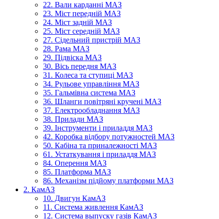
22. Вали карданні МАЗ
23. Міст передній МАЗ
24. Міст задній МАЗ
25. Міст середній МАЗ
27. Сідельний пристрій МАЗ
28. Рама МАЗ
29. Підвіска МАЗ
30. Вісь передня МАЗ
31. Колеса та ступиці МАЗ
34. Рульове управління МАЗ
35. Гальмівна система МАЗ
36. Шланги повітряні кручені МАЗ
37. Електрообладнання МАЗ
38. Прилади МАЗ
39. Інструменти і приладдя МАЗ
42. Коробка відбору потужностей МАЗ
50. Кабіна та приналежності МАЗ
61. Устаткування і приладдя МАЗ
84. Оперення МАЗ
85. Платформа МАЗ
86. Механізм підйому платформи МАЗ
2. КамАЗ
10. Двигун КамАЗ
11. Система живлення КамАЗ
12. Система выпуску газів КамАЗ