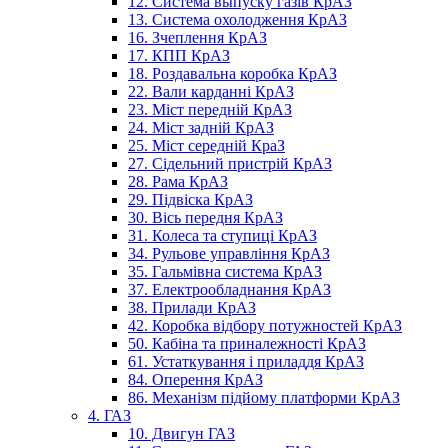
12. Система выпуску газів КрАЗ
13. Система охолодження КрАЗ
16. Зчеплення КрАЗ
17. КПП КрАЗ
18. Роздавальна коробка КрАЗ
22. Вали карданні КрАЗ
23. Міст передній КрАЗ
24. Міст задній КрАЗ
25. Міст середній КраЗ
27. Сідельний пристрій КрАЗ
28. Рама КрАЗ
29. Підвіска КрАЗ
30. Вісь передня КрАЗ
31. Колеса та ступиці КрАЗ
34. Рульове управління КрАЗ
35. Гальмівна система КрАЗ
37. Електрообладнання КрАЗ
38. Прилади КрАЗ
42. Коробка відбору потужностей КрАЗ
50. Кабіна та приналежності КрАЗ
61. Устаткування і приладдя КрАЗ
84. Оперення КрАЗ
86. Механізм підйому платформи КрАЗ
4. ГАЗ
10. Двигун ГАЗ