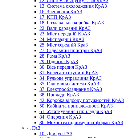
12. Система выпуску газів КрАЗ
13. Система охолодження КрАЗ
16. Зчеплення КрАЗ
17. КПП КрАЗ
18. Роздавальна коробка КрАЗ
22. Вали карданні КрАЗ
23. Міст передній КрАЗ
24. Міст задній КрАЗ
25. Міст середній КраЗ
27. Сідельний пристрій КрАЗ
28. Рама КрАЗ
29. Підвіска КрАЗ
30. Вісь передня КрАЗ
31. Колеса та ступиці КрАЗ
34. Рульове управління КрАЗ
35. Гальмівна система КрАЗ
37. Електрообладнання КрАЗ
38. Прилади КрАЗ
42. Коробка відбору потужностей КрАЗ
50. Кабіна та приналежності КрАЗ
61. Устаткування і приладдя КрАЗ
84. Оперення КрАЗ
86. Механізм підйому платформи КрАЗ
4. ГАЗ
10. Двигун ГАЗ