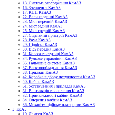
13. Система охолодження КамАЗ
16. Зчеплення КамАЗ
17. КПП КамАЗ
22. Вали карданні КамАЗ
23. Міст передній КамАЗ
24. Міст задній КамАЗ
25. Міст средній КамАЗ
27. Сідельний пристрій КамАЗ
28. Рама КамАЗ
29. Підвіска КамАЗ
30. Вісь передня КамАЗ
31. Колеса та ступиці КамАЗ
34. Рульове управління КамАЗ
35. Гальмівна система КамАЗ
37. Електрообладнання КамАЗ
38. Прилади КамАЗ
42. Коробка відбору потужностей КамАЗ
50. Кабіна КамАЗ
61. Устаткування і приладдя КамАЗ
81. Вентиляція та опалення КамАЗ
82. Приналежності кабіни КамАЗ
84. Оперення кабіни КамАЗ
86. Механізм підйому платформи КамАЗ
3. КрАЗ
10. Двигун КрАЗ