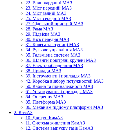
22. Вали карданні МАЗ
23. Міст передній МАЗ
24. Міст задній МАЗ
25. Міст середній МАЗ
27. Сідельний пристрій МАЗ
28. Рама МАЗ
29. Підвіска МАЗ
30. Вісь передня МАЗ
31. Колеса та ступиці МАЗ
34. Рульове управління МАЗ
35. Гальмівна система МАЗ
36. Шланги повітряні кручені МАЗ
37. Електрообладнання МАЗ
38. Прилади МАЗ
39. Інструменти і приладдя МАЗ
42. Коробка відбору потужностей МАЗ
50. Кабіна та приналежності МАЗ
61. Устаткування і приладдя МАЗ
84. Оперення МАЗ
85. Платформа МАЗ
86. Механізм підйому платформи МАЗ
2. КамАЗ
10. Двигун КамАЗ
11. Система живлення КамАЗ
12. Система выпуску газів КамАЗ