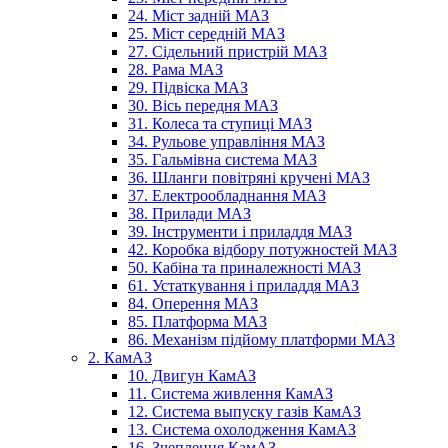
24. Міст задній МАЗ
25. Міст середній МАЗ
27. Сідельний пристрій МАЗ
28. Рама МАЗ
29. Підвіска МАЗ
30. Вісь передня МАЗ
31. Колеса та ступиці МАЗ
34. Рульове управління МАЗ
35. Гальмівна система МАЗ
36. Шланги повітряні кручені МАЗ
37. Електрообладнання МАЗ
38. Прилади МАЗ
39. Інструменти і приладдя МАЗ
42. Коробка відбору потужностей МАЗ
50. Кабіна та приналежності МАЗ
61. Устаткування і приладдя МАЗ
84. Оперення МАЗ
85. Платформа МАЗ
86. Механізм підйому платформи МАЗ
2. КамАЗ
10. Двигун КамАЗ
11. Система живлення КамАЗ
12. Система выпуску газів КамАЗ
13. Система охолодження КамАЗ
16. Зчеплення КамАЗ