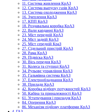
11. Система живлення КрАЗ
12. Система выпуску газів КрАЗ
13. Система охолодження КрАЗ
16. Зчеплення КрАЗ
17. КПП КрАЗ
18. Роздавальна коробка КрАЗ
22. Вали карданні КрАЗ
23. Міст передній КрАЗ
24. Міст задній КрАЗ
25. Міст середній КраЗ
27. Сідельний пристрій КрАЗ
28. Рама КрАЗ
29. Підвіска КрАЗ
30. Вісь передня КрАЗ
31. Колеса та ступиці КрАЗ
34. Рульове управління КрАЗ
35. Гальмівна система КрАЗ
37. Електрообладнання КрАЗ
38. Прилади КрАЗ
42. Коробка відбору потужностей КрАЗ
50. Кабіна та приналежності КрАЗ
61. Устаткування і приладдя КрАЗ
84. Оперення КрАЗ
86. Механізм підйому платформи КрАЗ
4. ГАЗ