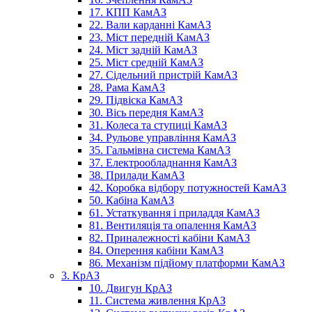
17. КПП КамАЗ
22. Вали карданні КамАЗ
23. Міст передній КамАЗ
24. Міст задній КамАЗ
25. Міст средній КамАЗ
27. Сідельний пристрій КамАЗ
28. Рама КамАЗ
29. Підвіска КамАЗ
30. Вісь передня КамАЗ
31. Колеса та ступиці КамАЗ
34. Рульове управління КамАЗ
35. Гальмівна система КамАЗ
37. Електрообладнання КамАЗ
38. Прилади КамАЗ
42. Коробка відбору потужностей КамАЗ
50. Кабіна КамАЗ
61. Устаткування і приладдя КамАЗ
81. Вентиляція та опалення КамАЗ
82. Приналежності кабіни КамАЗ
84. Оперення кабіни КамАЗ
86. Механізм підйому платформи КамАЗ
3. КрАЗ
10. Двигун КрАЗ
11. Система живлення КрАЗ