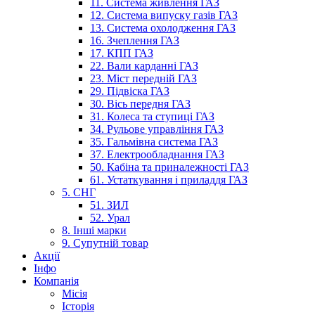
11. Система живлення ГАЗ
12. Система випуску газів ГАЗ
13. Система охолодження ГАЗ
16. Зчеплення ГАЗ
17. КПП ГАЗ
22. Вали карданні ГАЗ
23. Міст передній ГАЗ
29. Підвіска ГАЗ
30. Вісь передня ГАЗ
31. Колеса та ступиці ГАЗ
34. Рульове управління ГАЗ
35. Гальмівна система ГАЗ
37. Електрообладнання ГАЗ
50. Кабіна та приналежності ГАЗ
61. Устаткування і приладдя ГАЗ
5. СНГ
51. ЗИЛ
52. Урал
8. Інші марки
9. Супутній товар
Акції
Інфо
Компанія
Місія
Історія