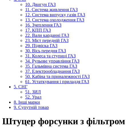
10. Двигун ГАЗ
11. Система живлення ГАЗ
12. Система випуску газів ГАЗ
13. Система охолодження ГАЗ
16. Зчеплення ГАЗ
17. КПП ГАЗ
22. Вали карданні ГАЗ
23. Міст передній ГАЗ
29. Підвіска ГАЗ
30. Вісь передня ГАЗ
31. Колеса та ступиці ГАЗ
34. Рульове управління ГАЗ
35. Гальмівна система ГАЗ
37. Електрообладнання ГАЗ
50. Кабіна та приналежності ГАЗ
61. Устаткування і приладдя ГАЗ
5. СНГ
51. ЗИЛ
52. Урал
8. Інші марки
9. Супутній товар
Штуцер форсунки з фільтром