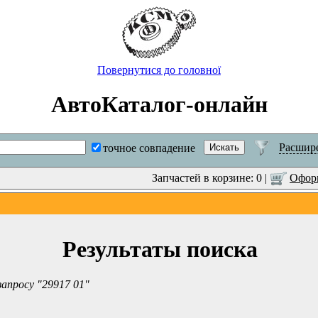
Повернутися до головної
АвтоКаталог-онлайн
Расшир
точное совпадение
Запчастей в корзине: 0 |
Оформ
Результаты поиска
запросу "29917 01"